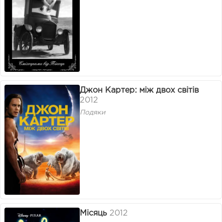
Джон Картер: між двох світів
2012
Подяки
Місяць
2012