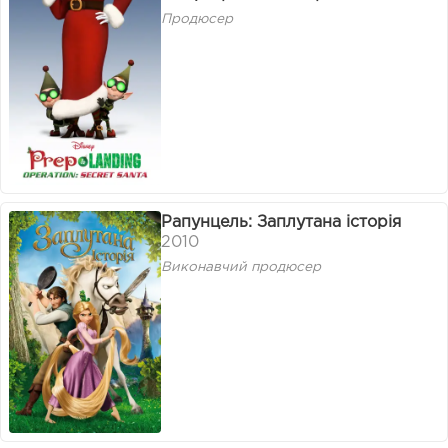
Продюсер
Рапунцель: Заплутана історія
2010
Виконавчий продюсер