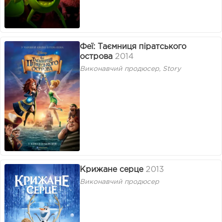
Феї: Таємниця піратського
острова
2014
Виконавчий продюсер, Story
Крижане серце
2013
Виконавчий продюсер