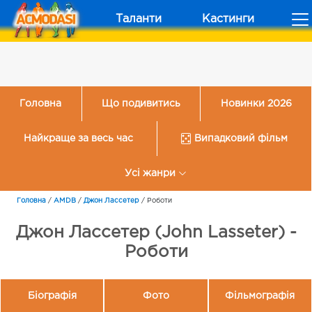
Таланти
Кастинги
Головна
Що подивитись
Новинки 2026
Найкраще за весь час
Випадковий фільм
Усі жанри
Головна
/
AMDB
/
Джон Лассетер
/
Роботи
Джон Лассетер (John Lasseter) -
Роботи
Біографія
Фото
Фільмографія