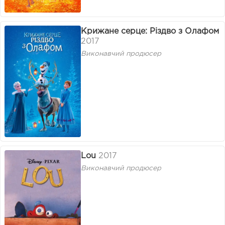
Крижане серце: Різдво з Олафом
2017
Виконавчий продюсер
Lou
2017
Виконавчий продюсер