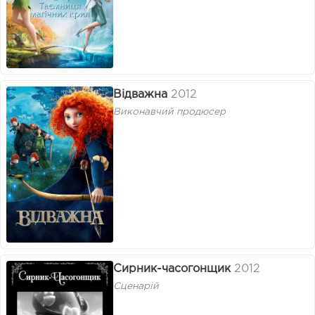
Відважна
2012
Виконавчий продюсер
Сирник-часогонщик
2012
Сценарій