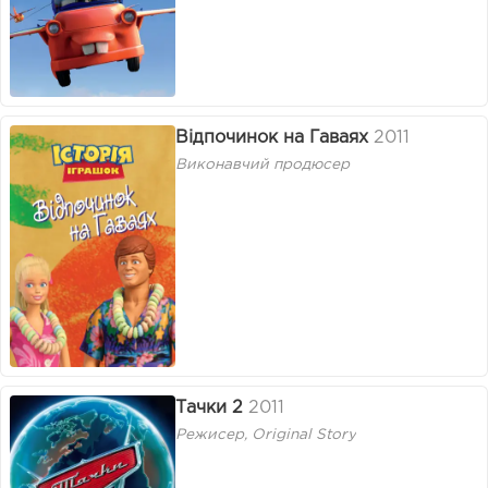
Відпочинок на Гаваях
2011
Виконавчий продюсер
Тачки 2
2011
Режисер, Original Story