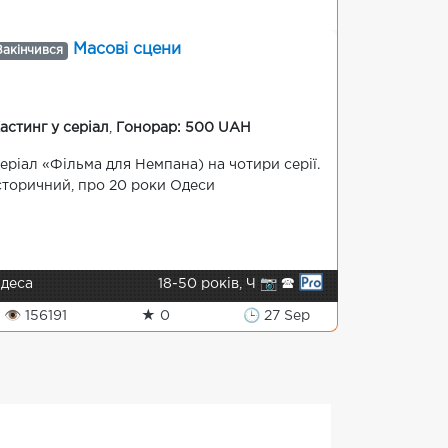
Масові сцени
Закінчився
астинг у серіал
,
Гонорар: 500 UAH
еріал «Фільма для Немпана) на чотири серії.
сторичний, про 20 роки Одеси
деса
18-50 років, Ч 📷 🕿
👁 156191
★ 0
🕒 27 Sep