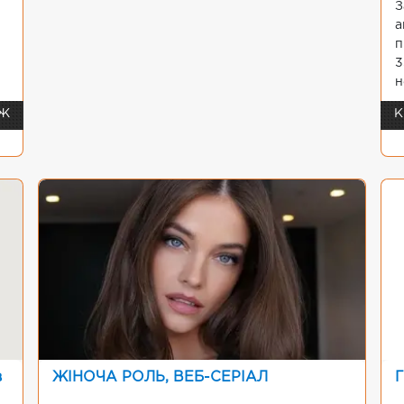
З
а
п
3
н
 Ж
К
в
ЖІНОЧА РОЛЬ, ВЕБ-СЕРІАЛ
Г