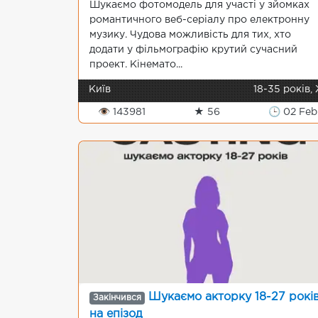
Шукаємо фотомодель для участі у зйомках
романтичного веб-серіалу про електронну
музику. Чудова можливість для тих, хто
додати у фільмографію крутий сучасний
проект. Кінемато...
Київ
18-35 років,
👁 143981
★ 56
🕒 02 Feb
Шукаємо акторку 18-27 рокі
Закінчився
на епізод