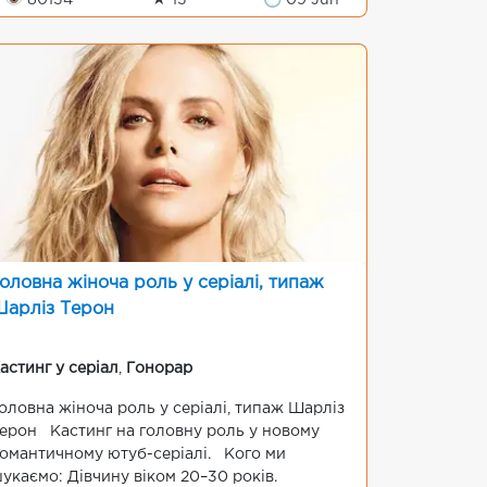
👁 80134
★ 13
🕒 09 Jun
оловна жіноча роль у серіалі, типаж
арліз Терон
астинг у серіал
,
Гонорар
оловна жіноча роль у серіалі, типаж Шарліз
ерон Кастинг на головну роль у новому
омантичному ютуб-серіалі. Кого ми
укаємо: Дівчину віком 20–30 років.