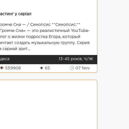
астинг у серіал
ромче Сна — / Синопсис **Синопсис:**
Громче Сна» — это реалистичный YouTube-
лог о жизни подростка Егора, который
ечтает создать музыкальную группу. Серия
а серией зрит...
деса
13-45 років, Ч/Ж
👁 559906
★ 65
🕒 07 Nov