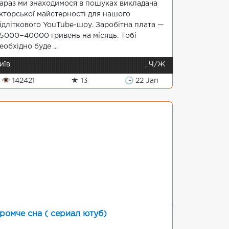
араз ми знаходимося в пошуках викладача
кторської майстерності для нашого
ідліткового YouTube-шоу. Заробітна плата —
5000−40000 гривень на місяць. Тобі
еобхідно буде ...
иїв
, Ч/Ж
👁 142421
★ 13
🕒 22 Jan
ромче сна ( сериал ютуб)