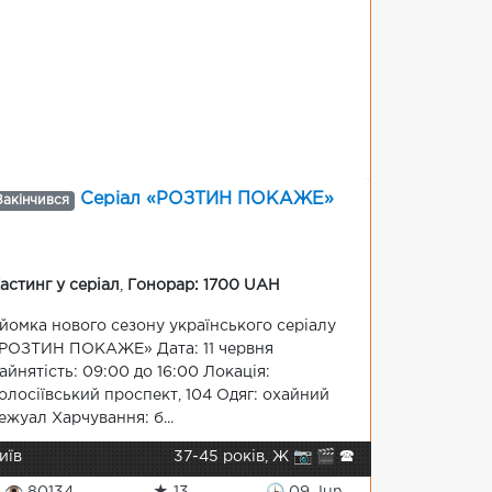
Серіал «РОЗТИН ПОКАЖЕ»
Закінчився
астинг у серіал
,
Гонорар: 1700 UAH
йомка нового сезону українського серіалу
РОЗТИН ПОКАЖЕ» Дата: 11 червня
айнятість: 09:00 до 16:00 Локація:
олосіївський проспект, 104 Одяг: охайний
ежуал Харчування: б...
иїв
37-45 років, Ж 📷 🎬 🕿