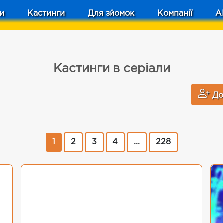
и
Кастинги
Для зйомок
Компанії
A
Кастинги в серіали
До
1
2
3
4
...
228