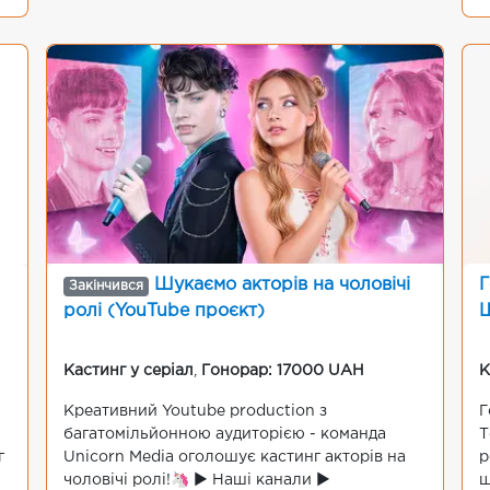
Шукаємо акторів на чоловічі
Г
Закінчився
ролі (YouTube проєкт)
Ш
Кастинг у серіал
,
Гонорар: 17000 UAH
К
Креативний Youtube production з
Г
багатомільйонною аудиторією - команда
Т
г
Unicorn Media оголошує кастинг акторів на
р
чоловічі ролі!🦄 ▶️ Наші канали ▶️
ш