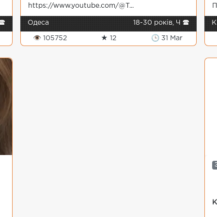
https://www.youtube.com/@T...
П
🕿
Одеса
18-30 років, Ч 🕿
К
👁 105752
★ 12
🕒 31 Mar
К