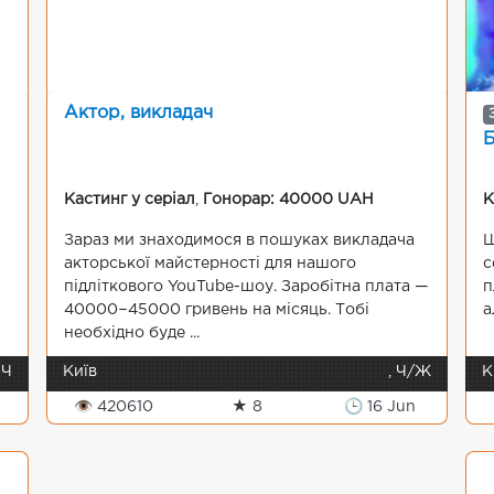
Актор, викладач
Б
Кастинг у серіал
,
Гонорар: 40000 UAH
К
Зараз ми знаходимося в пошуках викладача
Ш
акторської майстерності для нашого
с
підліткового YouTube-шоу. Заробітна плата —
п
40000−45000 гривень на місяць. Тобі
а
необхідно буде ...
 Ч
Київ
, Ч/Ж
К
👁 420610
★ 8
🕒 16 Jun