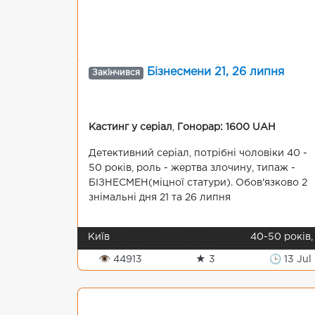
Бізнесмени 21, 26 липня
Закінчився
Кастинг у серіал
,
Гонорар: 1600 UAH
Детективний серіал, потрібні чоловіки 40 -
50 років, роль - жертва злочину, типаж -
БІЗНЕСМЕН(міцної статури). Обов'язково 2
знімальні дня 21 та 26 липня
Київ
40-50 років,
👁 44913
★ 3
🕒 13 Jul