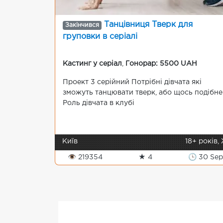
Танцівниця Тверк для
Закінчився
груповки в серіалі
Кастинг у серіал
,
Гонорар: 5500 UAH
Проект 3 серійний Потрібні дівчата які
зможуть танцювати тверк, або щось подібне
Роль дівчата в клубі
Київ
18+ років,
👁 219354
★ 4
🕒 30 Sep