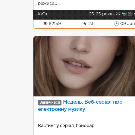
режисе...
Київ
25-25 років, Ж 📷 🎬 
👁 82159
★ 23
🕒 09 Jun
Модель. Веб-серіал про
Закінчився
електронну музику
Кастинг у серіал
,
Гонорар