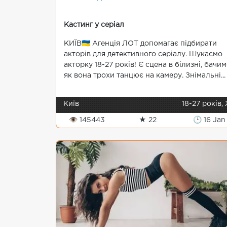
Кастинг у серіал
КИЇВ🇺🇦 Агенція ЛОТ допомагає підбирати
акторів для детективного серіалу. Шукаємо
акторку 18-27 років! Є сцена в білизні, бачи
як вона трохи танцює на камеру. Знімальні...
Київ
18-27 років,
👁 145443
★ 22
🕒 16 Jan