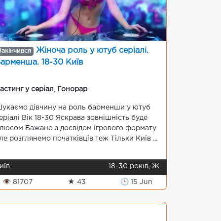
Жіноча роль у ютуб серіалі.
Закінчився
арменша. 18-30 Київ
астинг у серіал
,
Гонорар
укаємо дівчину на роль барменши у ютуб
еріалі Вік 18-30 Яскрава зовнішність буде
люсом Бажано з досвідом ігрового формату
ле розглянемо початківців теж Тільки Київ ...
иїв
18-30 років, Ж
👁 81707
★ 43
🕒 15 Jun