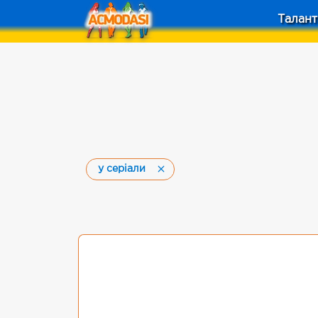
Талант
у серіали