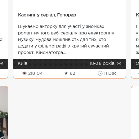
Кастинг у серіал
,
Гонорар
К
Шукаємо акторку для участі у зйомках
Г
романтичного веб-серіалу про електронну
«
мо
музику. Чудова можливість для тих, хто
б
додати у фільмографію крутий сучасний
м
проект. Кінематогра...
з
 Ж
Київ
18-36 років, Ж
О
👁 218104
★ 82
🕒 11 Dec