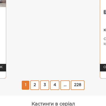
К
С
І
 Ж
О
1
2
3
4
...
228
Кастинги в серіал