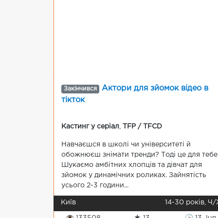
Актори для зйомок відео в
Закінчився
тікток
Кастинг у серіал
,
TFP / TFCD
Навчаєшся в школі чи університеті й
обожнюєш знімати тренди? Тоді це для тебе
Шукаємо амбітних хлопців та дівчат для
зйомок у динамічних роликах. Зайнятість
усього 2-3 години...
Київ
14-30 років, Ч