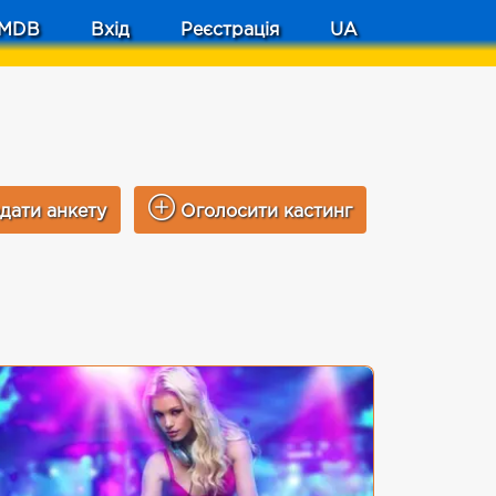
MDB
Вхід
Реєстрація
UA
дати анкету
Оголосити кастинг