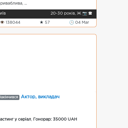
риваблива, ...
иїв
20-30 років, Ж 📷 🕿
👁 138044
★ 57
🕒 04 Mar
Актор, викладач
Закінчився
астинг у серіал
,
Гонорар: 35000 UAH