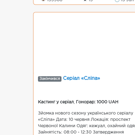
👁 133508
★ 13
🕒 13 Jun
Серіал «Сліпа»
Закінчився
Кастинг у серіал
,
Гонорар: 1000 UAH
Зйомка нового сезону українського серіалу
«Сліпа» Дата: 10 червня Локація: проспект
Червоної Калини Одяг: кежуал, охайний одя
Зайнятість: 08:00 - 12:30 Затвердження