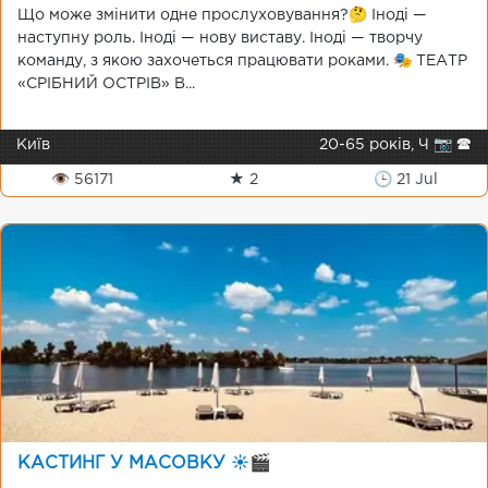
Що може змінити одне прослуховування?🤔 Іноді —
наступну роль. Іноді — нову виставу. Іноді — творчу
команду, з якою захочеться працювати роками. 🎭 ТЕАТР
«СРІБНИЙ ОСТРІВ» В...
Київ
20-65 років, Ч 📷 🕿
👁 56171
★ 2
🕒 21 Jul
КАСТИНГ У МАСОВКУ ☀️🎬