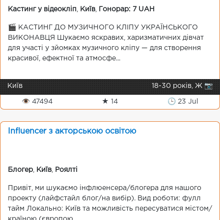
Кастинг у відеокліп
,
Київ
,
Гонорар: 7 UAH
🎬 КАСТИНГ ДО МУЗИЧНОГО КЛІПУ УКРАЇНСЬКОГО
ВИКОНАВЦЯ Шукаємо яскравих, харизматичних дівчат
для участі у зйомках музичного кліпу — для створення
красивої, ефектної та атмосфе...
Київ
18-30 років, Ж 📷
👁 47494
★ 14
🕒 23 Jul
Influencer з акторською освітою
Блогер
,
Київ
,
Роялті
Привіт, ми шукаємо інфлюенсера/блогера для нашого
проекту (лайфстайл блог/на вибір). Вид роботи: фулл
тайм Локально: Київ та можливість пересуватися містом/
країною (європою ...