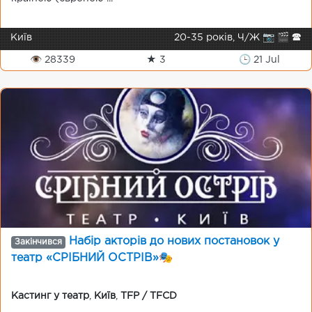
Київ
20-35 років, Ч/Ж 📷 🎬 🕿
👁 28339
★ 3
🕒 21 Jul
Набір акторів до нових постановок у
Закінчився
театр «СРІБНИЙ ОСТРІВ»🎭
Кастинг у театр
,
Київ
,
TFP / TFCD