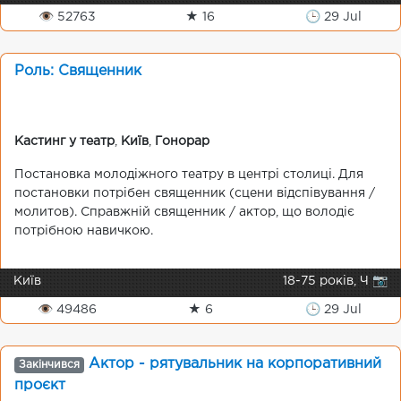
👁 52763
★ 16
🕒 29 Jul
Роль: Священник
Кастинг у театр
,
Київ
,
Гонорар
Постановка молодіжного театру в центрі столиці. Для
постановки потрібен священник (сцени відспівування /
молитов). Справжній священник / актор, що володіє
потрібною навичкою.
Київ
18-75 років, Ч 📷
👁 49486
★ 6
🕒 29 Jul
Актор - рятувальник на корпоративний
Закінчився
проєкт