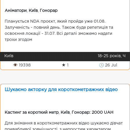
Аніматори
,
Київ
,
Гонорар
Планується NDA проєкт, який пройде уже 01.08.
Залученість - повний день. Також буде репетиція та
освоєння локації - 31.07. Всі деталі зможемо надати
трохи згодом
Київ
18-25 років, Ч
👁 19398
★ 1
🕒 26 Jul
Шукаємо акторку для короткометражних відео
Кастинг за короткий метр
,
Київ
,
Гонорар: 2000 UAH
Для знімання в короткометражних відео шукаємо дівчат
привабливої зовнішності, з непростим характером.