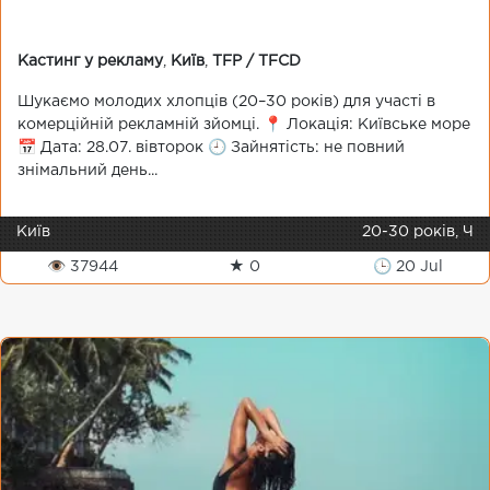
Кастинг у рекламу
,
Київ
,
TFP / TFCD
Шукаємо молодих хлопців (20–30 років) для участі в
комерційній рекламній зйомці. 📍 Локація: Київське море
📅 Дата: 28.07. вівторок 🕘 Зайнятість: не повний
знімальний день...
Київ
20-30 років, Ч
👁 37944
★ 0
🕒 20 Jul