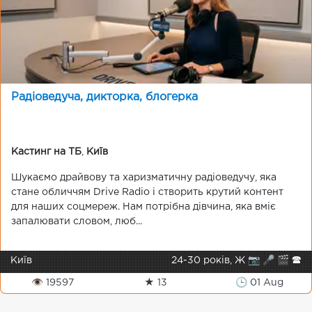
Радіоведуча, дикторка, блогерка
Кастинг на ТБ
,
Київ
Шукаємо драйвову та харизматичну радіоведучу, яка
стане обличчям Drive Radio і створить крутий контент
для наших соцмереж. Нам потрібна дівчина, яка вміє
запалювати словом, люб...
Київ
24-30 років, Ж 📷 🎤 🎬 🕿
👁 19597
★ 13
🕒 01 Aug