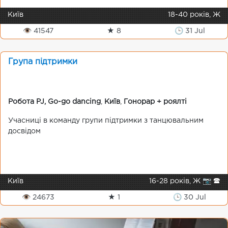
Київ
18-40 років, Ж
👁 41547
★ 8
🕒 31 Jul
Група підтримки
Робота PJ, Go-go dancing
,
Київ
,
Гонорар + роялті
Учасниці в команду групи підтримки з танцювальним
досвідом
Київ
16-28 років, Ж 📷 🕿
👁 24673
★ 1
🕒 30 Jul