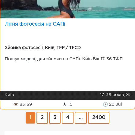
Літня фотосесія на САПі
Зйомка фотосесії
,
Київ
,
TFP / TFCD
Пошук моделі, для зйомки на САПі. Київ Вік 17-36 ТФП
Київ
17-36 років, Ж
👁 83159
★ 10
🕒 20 Jul
1
2
3
4
...
2400