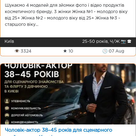
Шукаємо 4 моделей для зйомки фото і відео продуктів
косметичного бренду. 3 жінки Жінка №1 - молодого віку
від 25+ Жінка №2 - молодого віку від 25+ Жінка №3 -
старшого віку...
Київ
25-50 років, Ч/Ж 📷 🕿
👁 3324
★ 10
🕒 07 Aug
Чоловік-актор 38–45 років для сценарного