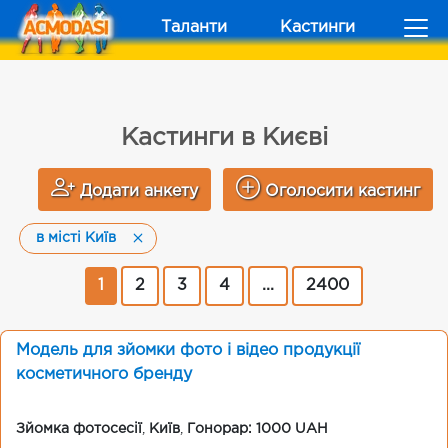
Таланти
Кастинги
Кастинги в Києві
Додати анкету
Оголосити кастинг
в місті Київ
1
2
3
4
...
2400
Модель для зйомки фото і відео продукції
косметичного бренду
Зйомка фотосесії
,
Київ
,
Гонорар: 1000 UAH