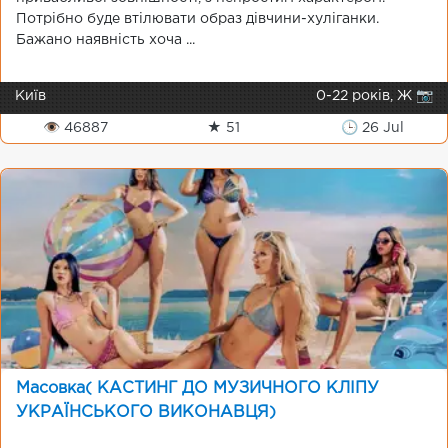
Потрібно буде втілювати образ дівчини-хуліганки.
Бажано наявність хоча ...
Київ
0-22 років, Ж 📷
👁 46887
★ 51
🕒 26 Jul
Масовка( КАСТИНГ ДО МУЗИЧНОГО КЛІПУ
УКРАЇНСЬКОГО ВИКОНАВЦЯ)