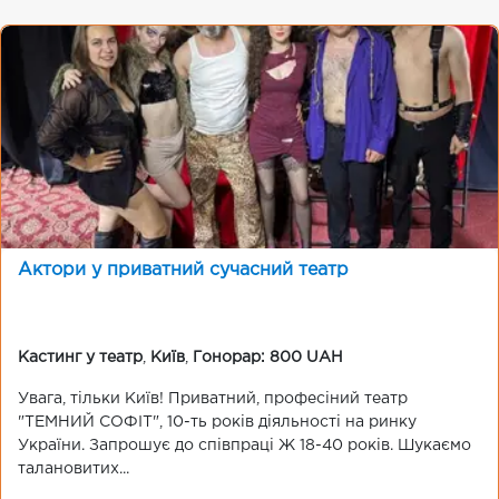
Актори у приватний сучасний театр
Кастинг у театр
,
Київ
,
Гонорар: 800 UAH
Увага, тiльки Київ! Приватний, професiний театр
"ТЕМНИЙ СОФІТ", 10-ть рокiв дiяльностi на ринку
України. Запрошує до співпраці Ж 18-40 років. Шукаємо
талановитих...