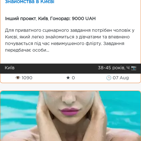
знайомства в Києві
Інший проект
,
Київ
,
Гонорар: 9000 UAH
Для приватного сценарного завдання потрібен чоловік у
Києві, який легко знайомиться з дівчатами та впевнено
почувається під час невимушеного флірту. Завдання
передбачає особи...
Київ
38-45 років, Ч 📷
👁 1090
★ 0
🕒 07 Aug