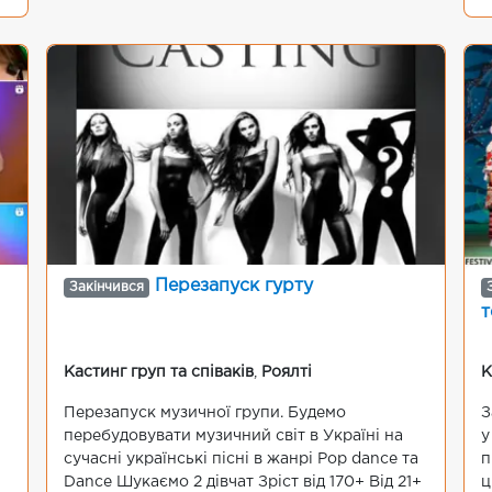
Перезапуск гурту
Закінчився
т
Кастинг груп та співаків
,
Роялті
К
Перезапуск музичної групи. Будемо
З
перебудовувати музичний світ в Україні на
у
сучасні українські пісні в жанрі Pop dance та
п
Dance Шукаємо 2 дівчат Зріст від 170+ Від 21+
ц