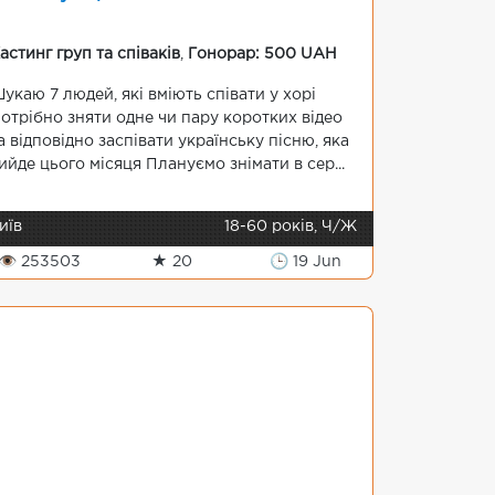
астинг груп та співаків
,
Гонорар: 500 UAH
укаю 7 людей, які вміють співати у хорі
отрібно зняти одне чи пару коротких відео
а відповідно заспівати українську пісню, яка
ийде цього місяця Плануємо знімати в сер...
иїв
18-60 років, Ч/Ж
👁 253503
★ 20
🕒 19 Jun