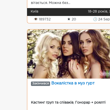
вітається. Можна без...
Київ
18-28 років,
👁 189732
★ 20
🕒 24 Sep
Вокалістка в муз гурт
Закінчився
Кастинг груп та співаків
,
Гонорар + роялті