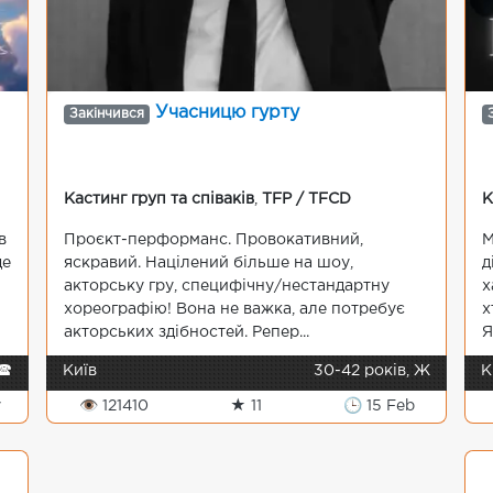
Учасницю гурту
Закінчився
Кастинг груп та співаків
,
TFP / TFCD
К
в
Проєкт-перформанс. Провокативний,
М
де
яскравий. Націлений більше на шоу,
д
и
акторську гру, специфічну/нестандартну
х
хореографію! Вона не важка, але потребує
х
акторських здібностей. Репер...
Я
🕿
Київ
30-42 років, Ж
К
y
👁 121410
★ 11
🕒 15 Feb