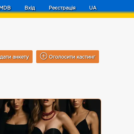
MDB
Вхід
Реєстрація
UA
дати анкету
Оголосити кастинг