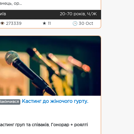
анець, ор...
иїв
20-70 років, Ч/Ж
👁 273339
★ 11
🕒 30 Oct
Кастинг до жіночого гурту.
Закінчився
астинг груп та співаків
,
Гонорар + роялті