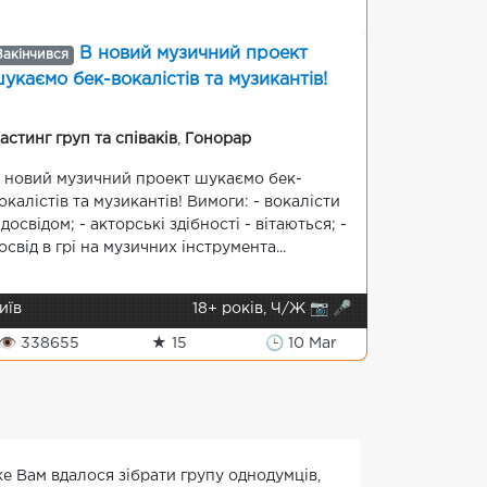
В новий музичний проект
Закінчився
укаємо бек-вокалістів та музикантів!
астинг груп та співаків
,
Гонорар
 новий музичний проект шукаємо бек-
окалістів та музикантів! Вимоги: - вокалісти
 досвідом; - акторські здібності - вітаються; -
освід в грі на музичних інструмента...
иїв
18+ років, Ч/Ж 📷 🎤
👁 338655
★ 15
🕒 10 Mar
же Вам вдалося зібрати групу однодумців,