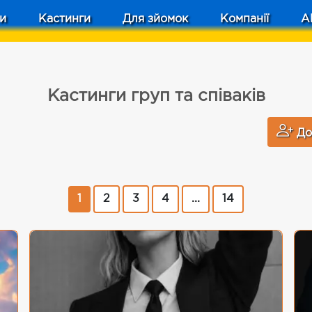
и
Кастинги
Для зйомок
Компанії
A
Кастинги груп та співаків
До
1
2
3
4
...
14