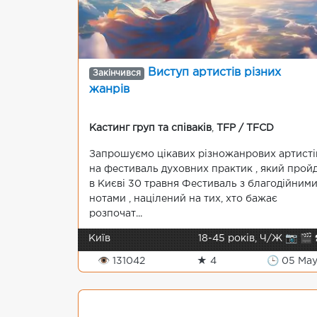
Виступ артистів різних
Закінчився
жанрів
Кастинг груп та співаків
,
TFP / TFCD
Запрошуємо цікавих різножанрових артисті
на фестиваль духовних практик , який прой
в Києві 30 травня Фестиваль з благодійним
нотами , націлений на тих, хто бажає
розпочат...
Київ
18-45 років, Ч/Ж 📷 🎬 
👁 131042
★ 4
🕒 05 Ma