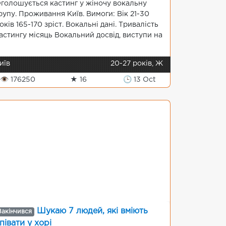
голошується кастинг у жіночу вокальну
рупу. Проживання Київ. Вимоги: Вік 21-30
оків 165-170 зріст. Вокальні дані. Тривалість
астингу місяць Вокальний досвід, виступи на
иїв
20-27 років, Ж
👁 176250
★ 16
🕒 13 Oct
Шукаю 7 людей, які вміють
Закінчився
півати у хорі