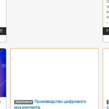
О
г
р
к
...
📷
К
в
Производство цифрового
Закінчився
муз.контента.
с