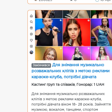
👁 200625
★ 8
🕒 18 Apr
Для знімання музикально
Закінчився
розважальних кліпів з метою реклами
караоке-клуба, потрібні дівчата
Кастинг груп та співаків
,
Гонорар: 1 UAH
Для знімання музикально розважальних
кліпів з метою реклами караоке-клуба,
потрібні дівчата віком 18- 28 років. Зайняття
музикою, вокалом, танцями, спортом