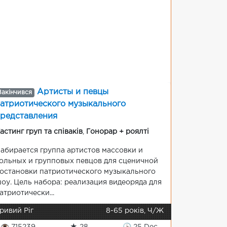
Артисты и певцы
Закінчився
атриотического музыкального
редставления
астинг груп та співаків
,
Гонорар + роялті
абирается группа артистов массовки и
ольных и групповых певцов для сценичной
остановки патриотического музыкального
оу. Цель набора: реализация видеоряда для
атриотически...
ривий Ріг
8-65 років, Ч/Ж