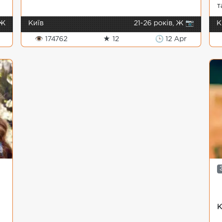
т
 Ж
Київ
21-26 років, Ж 📷
К
👁 174762
★ 12
🕒 12 Apr
К