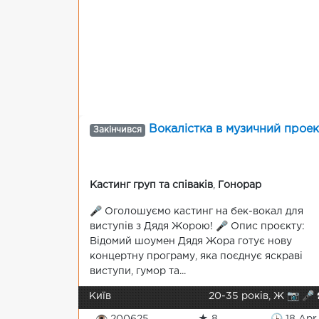
Вокалістка в музичний проек
Закінчився
Кастинг груп та співаків
,
Гонорар
🎤 Оголошуємо кастинг на бек-вокал для
виступів з Дядя Жорою! 🎤 Опис проєкту:
Відомий шоумен Дядя Жора готує нову
концертну програму, яка поєднує яскраві
виступи, гумор та...
Київ
20-35 років, Ж 📷 🎤 