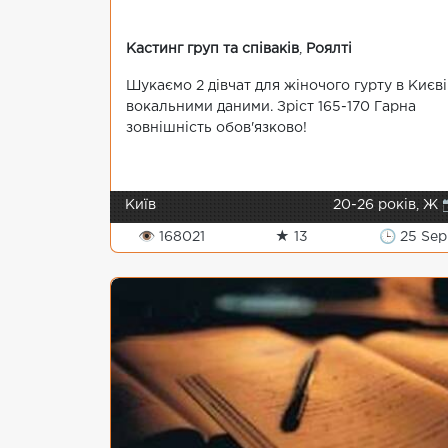
Кастинг груп та співаків
,
Роялті
Шукаємо 2 дівчат для жіночого гурту в Києві
вокальними даними. Зріст 165-170 Гарна
зовнішність обов'язково!
Київ
20-26 років, Ж 
👁 168021
★ 13
🕒 25 Sep