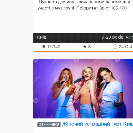
Шукаємо дівчину з вокальними даними для
участі в муз групі. Пріоритет Зріст 165-170
Київ
19-28 років, Ж 
👁 177142
★ 8
🕒 24 Oct
Жіночий естрадний гурт Киї
Закінчився