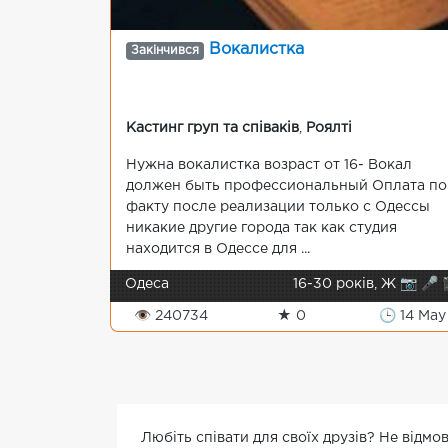
Вокалистка
Закінчився
Кастинг груп та співаків
,
Роялті
Нужна вокалистка возраст от 16- Вокал
должен быть профессиональный Оплата по
факту после реализации только с Одессы
никакие другие города так как студия
находится в Одессе для ...
Одеса
16-30 років, Ж 📷 🎤 
👁 240734
★ 0
🕒 14 May
Любіть співати для своїх друзів? Не відм