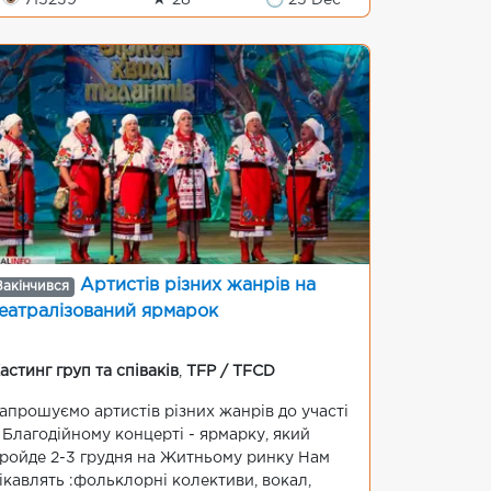
👁 715239
★ 28
🕒 25 Dec
Артистів різних жанрів на
Закінчився
еатралізований ярмарок
астинг груп та співаків
,
TFP / TFCD
апрошуємо артистів різних жанрів до участі
 Благодійному концерті - ярмарку, який
ройде 2-3 грудня на Житньому ринку Нам
ікавлять :фольклорні колективи, вокал,