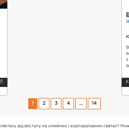
ш
К
В
в
з
д
🎬
К
1
2
3
4
...
14
овляєтесь від виступу на сімейних і корпоративних святах? Мо