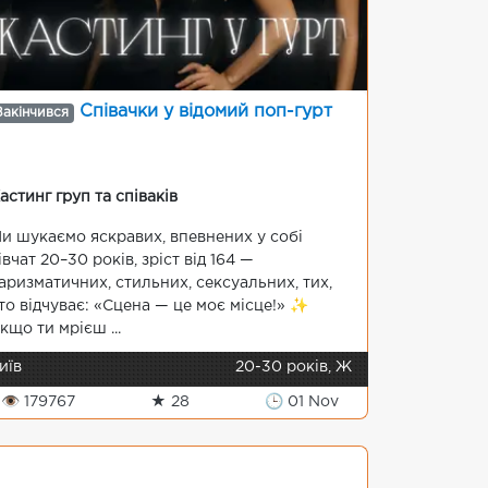
Співачки у відомий поп-гурт
Закінчився
астинг груп та співаків
и шукаємо яскравих, впевнених у собі
івчат 20–30 років, зріст від 164 —
аризматичних, стильних, сексуальних, тих,
то відчуває: «Сцена — це моє місце!» ✨
кщо ти мрієш ...
иїв
20-30 років, Ж
👁 179767
★ 28
🕒 01 Nov