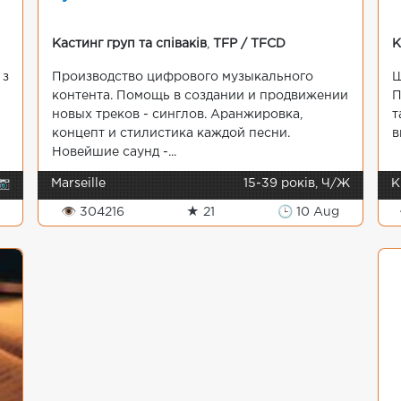
Кастинг груп та співаків
,
TFP / TFCD
К
 з
Производство цифрового музыкального
Ш
контента. Помощь в создании и продвижении
П
новых треков - синглов. Аранжировка,
т
концепт и стилистика каждой песни.
в
Новейшие саунд -...
📷
Marseille
15-39 років, Ч/Ж
К
👁 304216
★ 21
🕒 10 Aug