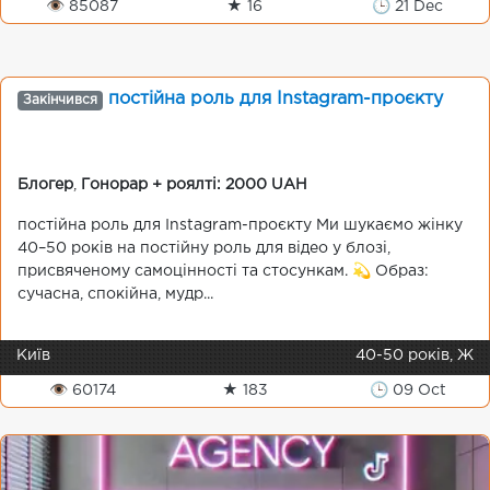
👁 85087
★ 16
🕒 21 Dec
постійна роль для Instagram-проєкту
Закінчився
Блогер
,
Гонорар + роялті: 2000 UAH
постійна роль для Instagram-проєкту Ми шукаємо жінку
40–50 років на постійну роль для відео у блозі,
присвяченому самоцінності та стосункам. 💫 Образ:
сучасна, спокійна, мудр...
Київ
40-50 років, Ж
👁 60174
★ 183
🕒 09 Oct