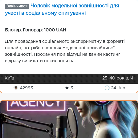
Чоловік модельної зовнішності для
Закінчився
участі в соціальному опитуванні
Блогер
,
Гонорар: 1000 UAH
Для проведення соціального експериметну в форматі
онлайн, потрібен чоловік модельної привабливої
зовнішності. Прохання при відгуці на даний кастинг
відразу висилати посилання на...
Київ
25-40 років, Ч
👁 42993
★ 3
🕒 24 Jun