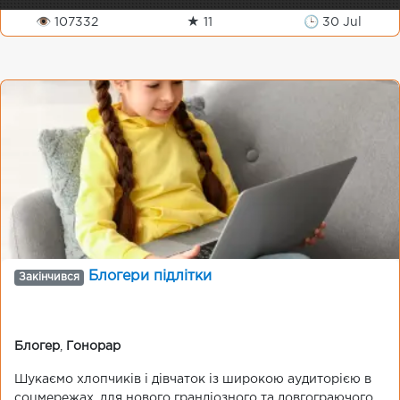
👁 107332
★ 11
🕒 30 Jul
Блогери підлітки
Закінчився
Блогер
,
Гонорар
Шукаємо хлопчиків і дівчаток із широкою аудиторією в
соцмережах, для нового грандіозного та довгограючого