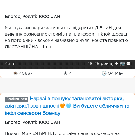
Блогер
,
Роялті: 1000 UAH
Ми шукаємо харизматичних та відкритих ДІВЧИН для
ведення розмовних стримів на платформі TikTok. Досвід
не потрібний - всьому навчаємо з нуля. Робота повністю
ДИСТАНЦІЙНА Що н...
Київ
18-25 років, Ж 📷 🕿
👁 40637
★ 4
🕒 04 May
Наразі в пошуку талановитої акторки,
Закінчився
азіатської зовнішності🧡🩵 Ви будете обличчям та
інфлюенсером бренду!
Блогер
,
Роялті: 1000 UAH
Привіт! Ми – «Я БРЕНД», digital-агенція з фокусом на