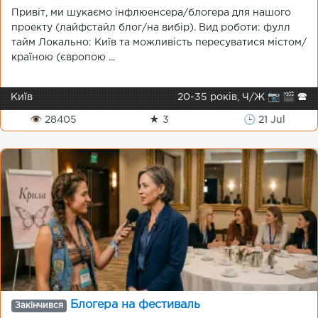
Привіт, ми шукаємо інфлюенсера/блогера для нашого
проекту (лайфстайл блог/на вибір). Вид роботи: фулл
тайм Локально: Київ та можливість пересуватися містом/
країною (європою ...
Київ
20-35 років, Ч/Ж 📷 🎬 🕿
👁 28405
★ 3
🕒 21 Jul
Блогера на фестиваль
Закінчився