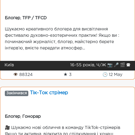
Блогер
,
TFP / TFCD
Шукаємо креативного блогера для висвітлення
фестивалю духовно-езотеричних практик! Якщо ви :
починаючий журналіст, блогер, майстерно берете
інтерв’ю, вмієте передати атмосфер...
Київ
16-55 років, Ч/Ж 📷 🎤 🎬 🕿
👁 88324
★ 3
🕒 12 May
Тік-Ток стрімер
Закінчився
Блогер
,
Гонорар
🎥 Шукаємо нові обличчя в команду TikTok-стрімерів
Якщо ти активна, відкрита до спілкування і хочеш