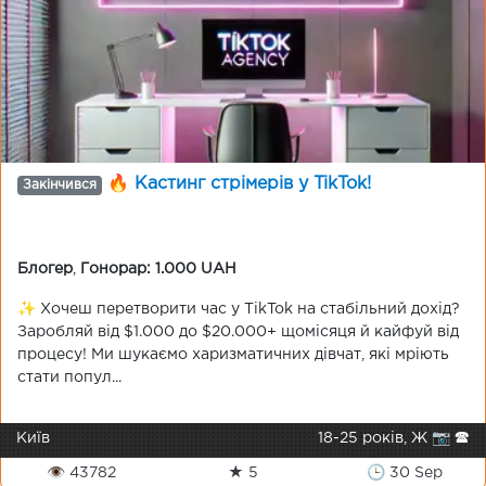
🔥 Кастинг стрімерів у TikTok!
Закінчився
Блогер
,
Гонорар: 1.000 UAH
✨ Хочеш перетворити час у TikTok на стабільний дохід?
Заробляй від $1.000 до $20.000+ щомісяця й кайфуй від
процесу! Ми шукаємо харизматичних дівчат, які мріють
стати попул...
Київ
18-25 років, Ж 📷 🕿
👁 43782
★ 5
🕒 30 Sep