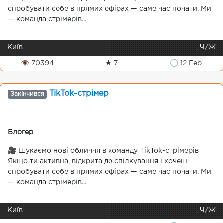
спробувати себе в прямих ефірах — саме час почати. Ми
— команда стрімерів...
Київ
, Ч/Ж
👁 70394
★ 7
🕒 12 Feb
TikTok-стрімер
Закінчився
Блогер
🎥 Шукаємо нові обличчя в команду TikTok-стрімерів
Якщо ти активна, відкрита до спілкування і хочеш
спробувати себе в прямих ефірах — саме час почати. Ми
— команда стрімерів...
Київ
, Ч/Ж