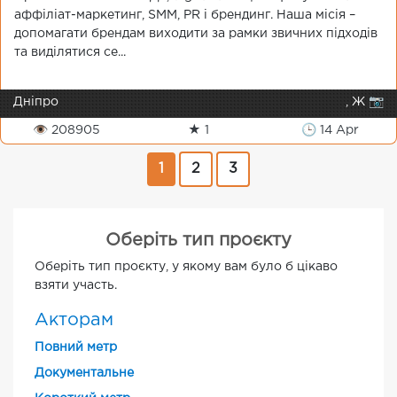
аффіліат-маркетинг, SMM, PR і брендинг. Наша місія –
допомагати брендам виходити за рамки звичних підходів
та виділятися се...
Дніпро
, Ж 📷
👁 208905
★ 1
🕒 14 Apr
1
2
3
Оберіть тип проєкту
Оберіть тип проєкту, у якому вам було б цікаво
взяти участь.
Акторам
Повний метр
Документальне