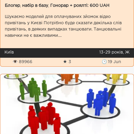
Блогер
,
набір в базу
,
Гонорар + роялті: 600 UAH
Шукаємо моделей для оплачуваних зйомок відео
привітань у Києві Потрібно буде сказати декілька слів
привітань, в деяких випадках танцювати. Танцювальні
навички не є важливими....
Київ
13-29 років, Ж
👁 89966
★ 3
🕒 19 Jun