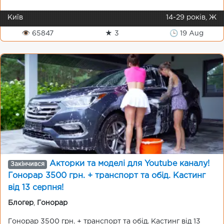
Київ
14-29 років, Ж
👁 65847
★ 3
🕒 19 Aug
Акторки та моделі для Youtube каналу!
Закінчився
Гонорар 3500 грн. + транспорт та обід. Кастинг
від 13 серпня!
Блогер
,
Гонорар
Гонорар 3500 грн. + транспорт та обід. Кастинг від 13