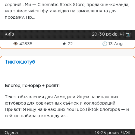
серпня! . Ми — Cinematic Stock Store, продакшн-команда,
яка знімає якісні футаж-відео на замовлення та для
продажу. Пр...
Київ
20-30 років, Ж 📷
👁 42835
★ 22
🕒 13 Aug
Тикток,ютуб
Блогер
,
Гонорар + роялті
Текст объявления для Акмодаси Ищем начинающих
ютуберов для совместных съёмок и коллабораций!
Привет! Я ищу начинающих YouTube,Tiktok блогеров — и
сейчас набираю команду из...
Одеса
13-25 років, Ч/Ж