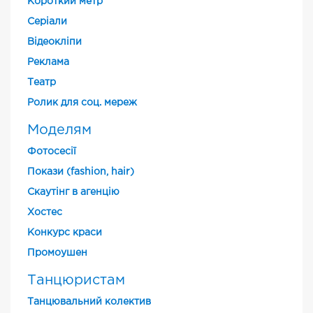
Короткий метр
Cеріали
Відеокліпи
Реклама
Театр
Ролик для соц. мереж
Моделям
Фотосесії
Покази (fashion, hair)
Скаутінг в агенцію
Хостес
Конкурс краси
Промоушен
Танцюристам
Танцювальний колектив