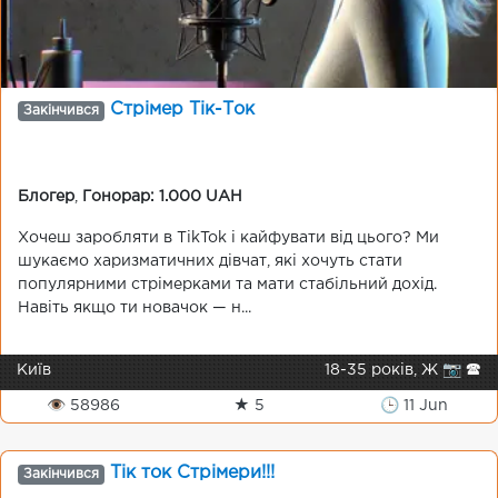
Стрімер Тік-Ток
Закінчився
Блогер
,
Гонорар: 1.000 UAH
Хочеш заробляти в TikTok і кайфувати від цього? Ми
шукаємо харизматичних дівчат, які хочуть стати
популярними стрімерками та мати стабільний дохід.
Навіть якщо ти новачок — н...
Київ
18-35 років, Ж 📷 🕿
👁 58986
★ 5
🕒 11 Jun
Тік ток Стрімери!!!
Закінчився