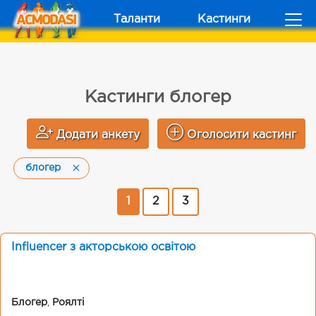
Таланти
Кастинги
Кастинги блогер
Додати анкету
Оголосити кастинг
блогер
1
2
3
Influencer з акторською освітою
Блогер
,
Роялті