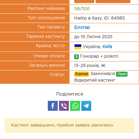
Рейтинг наймача
58/100
Тип оголошення
Набір в базу, ID: 84985
Тип проекту
Блогер
Терміни кастингу
до 19 Липня 2025
Країна, місто
Україна,
Київ
Умови оплати
Гонорар + роялті
$
Загальні вимоги
13-29 років, Ж
Закінчився
Expired
Open
Статус
Відкритий кастинг
Поділитися
Кастинг завершено, прийом заявок закінчено.