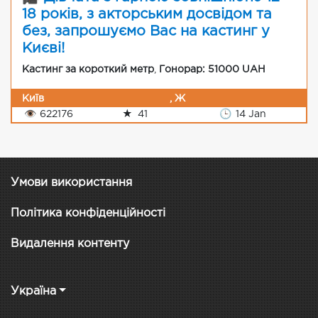
18 років, з акторським досвідом та
без, запрошуємо Вас на кастинг у
Києві!
Кастинг за короткий метр
,
Гонорар: 51000 UAH
Київ
, Ж
👁
622176
★
41
🕒
14 Jan
Умови використання
Політика конфіденційності
Видалення контенту
Україна