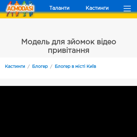
Таланти
Кастинги
Модель для зйомок відео
привітання
Кастинги
Блогер
Блогер в місті Київ