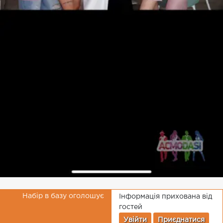
Набір в базу оголошує
Інформація прихована від
гостей
Увійти
Приєднатися