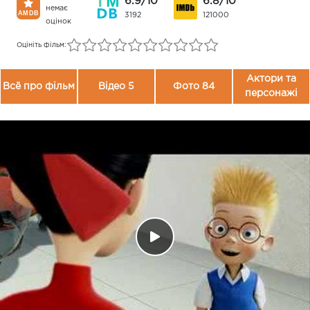
6.9/10
6.8/10
немає
3192
121000
оцінок
Оцініть фільм:
Актори та
Всё про фільм
Відео 5
Фото 84
персонажі