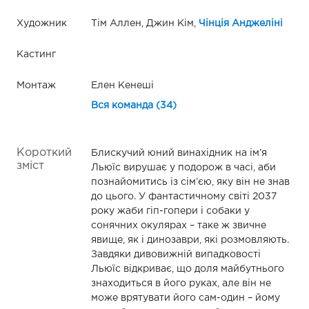
Художник
Тім Аллен, Джин Кім,
Чінція Анджеліні
Кастинг
Монтаж
Елен Кенеші
Вся команда (34)
Короткий
Блискучий юний винахідник на ім’я
зміст
Льюїс вирушає у подорож в часі, аби
познайомитись із сім’єю, яку він не знав
до цього. У фантастичному світі 2037
року жаби гіп-гопери і собаки у
сонячних окулярах – таке ж звичне
явище, як і динозаври, які розмовляють.
Завдяки дивовижній випадковості
Льюїс відкриває, що доля майбутнього
знаходиться в його руках, але він не
може врятувати його сам-один – йому