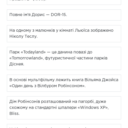
Повне ім'я Дорис — DOR-15.
На одному з малюнків у кімнаті Льюїса зображено
Ніколу Теслу.
Парк «Todayland» — це данина повазі до
«Tomorrowland», футуристичної частини парків
Діснея.
В основі мультфільму лежить книга Вільяма Джойса
«Один день з Вілбуром Робінсоном».
Дім Робінсонів розташований на пагорбі, дуже
схожому на стандартні шпалери «Windows XP»,
Bliss.