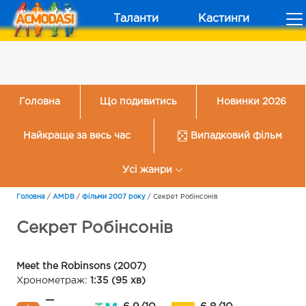
Таланти
Кастинги
Головна
Що подивитись
Новинки 2026
Найкраще за весь час
Випадковий фільм
Усі жанри
Головна
/
AMDB
/
Фільми 2007 року
/
Секрет Робінсонів
Секрет Робінсонів
Meet the Robinsons (2007)
Хронометраж:
1:35 (95 хв)
—