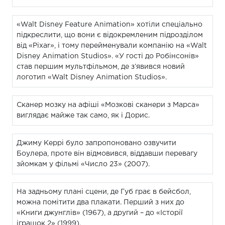
«Walt Disney Feature Animation» хотіли спеціально
підкреслити, що вони є відокремленим підрозділом
від «Pixar», і тому перейменували компанію на «Walt
Disney Animation Studios». «У гості до Робінсонів»
став першим мультфільмом, де з’явився новий
логотип «Walt Disney Animation Studios».
Сканер мозку на афіші «Мозкові сканери з Марса»
виглядає майже так само, як і Дорис.
Джиму Керрі було запропоновано озвучити
Боулера, проте він відмовився, віддавши перевагу
зйомкам у фільмі «Число 23» (2007).
На задньому плані сцени, де Губ грає в бейсбол,
можна помітити два плакати. Перший з них до
«Книги джунглів» (1967), а другий – до «Історії
іграшок 2» (1999).