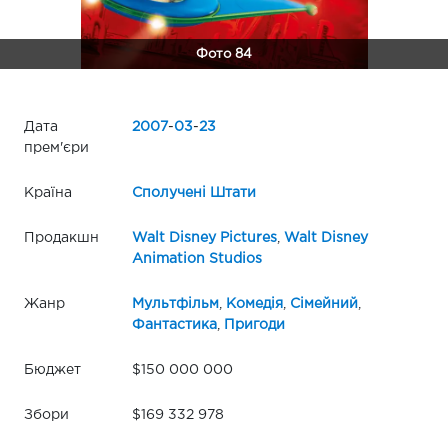
Фото 84
Дата
2007
-
03
-
23
прем'єри
Країна
Сполучені Штати
Продакшн
Walt Disney Pictures
,
Walt Disney
Animation Studios
Жанр
Мультфільм
,
Комедія
,
Сімейний
,
Фантастика
,
Пригоди
Бюджет
$150 000 000
Збори
$169 332 978