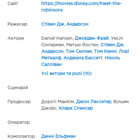
Сайт
https://movies.disney.com/meet-the-
robinsons
Режисер
Стівен Дж. Андерсон
Актори
Daniel Hansen,
Джордан Фрай
, Уеслі
Сінгерман, Метью Йостен,
Стівен Дж.
Андерсон
,
Том Селлек
,
Том Кенні
,
Лорі
Меткалф
,
Анджела Бассетт
,
Ніколь
Салліван
Усі актори та ролі (10)
Сценарій
Продюсер
Дороті МакКім,
Джон Лассетер
, Вільям
Джойс,
Кларк Спенсер
Оператор
Композитор
Денні Ельфман