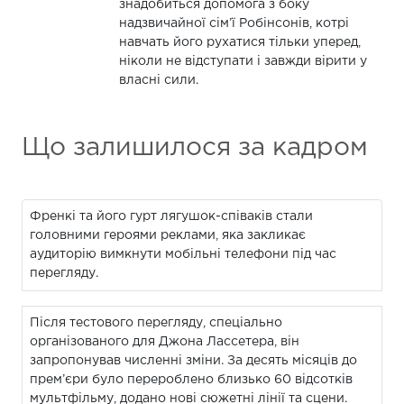
знадобиться допомога з боку
надзвичайної сім’ї Робінсонів, котрі
навчать його рухатися тільки уперед,
ніколи не відступати і завжди вірити у
власні сили.
Що залишилося за кадром
Френкі та його гурт лягушок-співаків стали
головними героями реклами, яка закликає
аудиторію вимкнути мобільні телефони під час
перегляду.
Після тестового перегляду, спеціально
організованого для Джона Лассетера, він
запропонував численні зміни. За десять місяців до
прем’єри було перероблено близько 60 відсотків
мультфільму, додано нові сюжетні лінії та сцени.