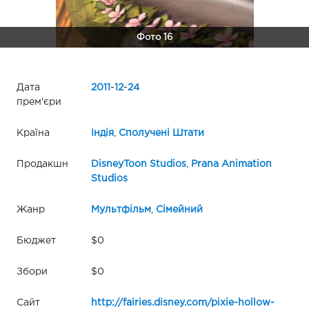
Фото 16
Дата
2011
-
12
-
24
прем'єри
Країна
Індія
,
Сполучені Штати
Продакшн
DisneyToon Studios
,
Prana Animation
Studios
Жанр
Мультфільм
,
Сімейний
Бюджет
$0
Збори
$0
Сайт
http://fairies.disney.com/pixie-hollow-