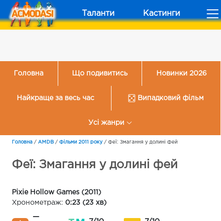
Таланти
Кастинги
Головна
Що подивитись
Новинки 2026
Найкраще за весь час
Випадковий фільм
Усі жанри
Головна
/
AMDB
/
Фільми 2011 року
/
Феї: Змагання у долині фей
Феї: Змагання у долині фей
Pixie Hollow Games (2011)
Хронометраж:
0:23 (23 хв)
—