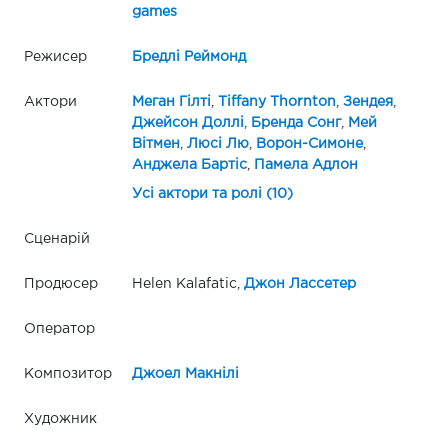
games
Режисер
Бредлі Реймонд
Актори
Меган Гілті
,
Tiffany Thornton
,
Зендея
,
Джейсон Доллі
,
Бренда Сонг
,
Мей
Вітмен
,
Люсі Лю
,
Ворон-Симоне
,
Анджела Бартіс
,
Памела Адлон
Усі актори та ролі (10)
Сценарій
Продюсер
Helen Kalafatic,
Джон Лассетер
Оператор
Композитор
Джоел Макнілі
Художник