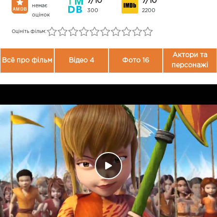
7/10
7/10
немає
300
2200
оцінок
Оцініть фільм:
Актори та
Всё про фільм
Відео 4
Фото 16
персонажі