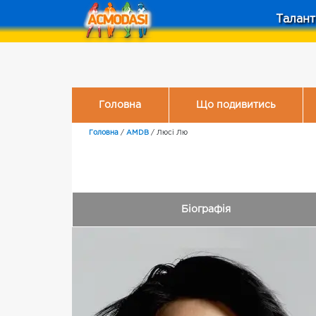
Талант
Головна
Що подивитись
Головна
/
AMDB
/
Люсі Лю
Біографія