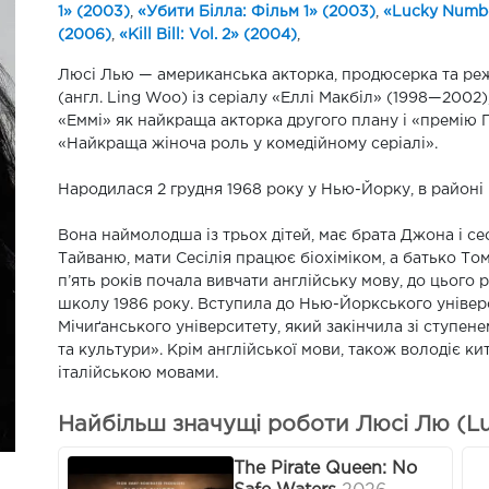
1» (2003)
,
«Убити Білла: Фільм 1» (2003)
,
«Lucky Numbe
(2006)
,
«Kill Bill: Vol. 2» (2004)
,
Люсі Лью — американська акторка, продюсерка та режи
(англ. Ling Woo) із серіалу «Еллі Макбіл» (1998—2002)
«Еммі» як найкраща акторка другого плану і «премію Г
«Найкраща жіноча роль у комедійному серіалі».
Народилася 2 грудня 1968 року у Нью-Йорку, в районі 
Вона наймолодша із трьох дітей, має брата Джона і се
Тайваню, мати Сесілія працює біохіміком, а батько Т
п’ять років почала вивчати англійську мову, до цьог
школу 1986 року. Вступила до Нью-Йоркського універс
Мічиґанського університету, який закінчила зі ступен
та культури». Крім англійської мови, також володіє к
італійською мовами.
Найбільш значущі роботи Люсі Лю (Lu
The Pirate Queen: No