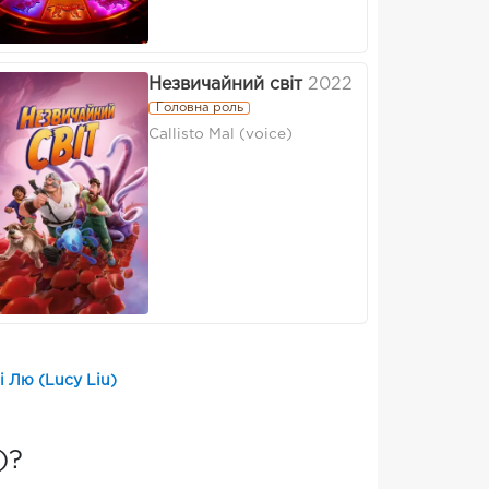
Незвичайний світ
2022
Головна роль
Callisto Mal (voice)
 Лю (Lucy Liu)
)?