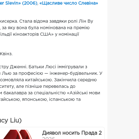
r Slevin» (2006)
,
«Щасливе число Слевіна»
серка. Стала відома завдяки ролі Лін Ву
, за яку вона була номінована на премію
ільдії кіноакторів США» у номінації
Квінз.
стру Дженні. Батьки Люсі іммігрували з
ом Лью за професією — інженер-будівельник. У
о розмовляла китайською. Закінчила середню
итету, але пізніше перевелась до
ем бакалавра за спеціальністю «Азійські мови
итайською, японською, іспанською та
cy Liu)
Диявол носить Прада 2