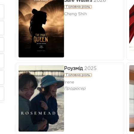
Safe Waters
2026
Головна роль
Cheng Shih
Роузмід
2025
Головна роль
Irene
Продюсер