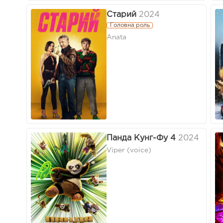
Старий
2024
Головна роль
Anata
Панда Кунг-Фу 4
2024
Viper (voice)