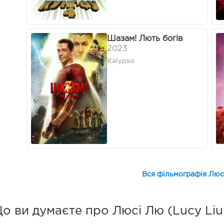
Шазам! Лють богів
2023
Kalypso
Вся фільмографія Люсі
о ви думаєте про Люсі Лю (Lucy Liu