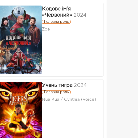
Кодове ім'я
«Червоний»
2024
Головна роль
Zoe
Учень тигра
2024
Головна роль
Nua Kua / Cynthia (voice)