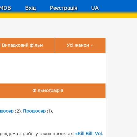
MDB
Вхід
Реєстрація
UA
Випадковий фільм
Усі жанри
Фільмографія
одюсер
(2),
Продюсер
(1),
 відома з робіт у таких проектах:
«Kill Bill: Vol.