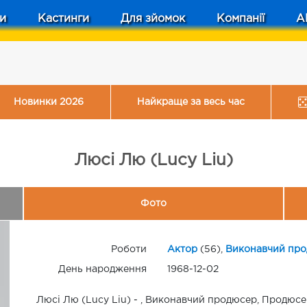
и
Кастинги
Для зйомок
Компанії
A
Новинки 2026
Найкраще за весь час
Люсі Лю (Lucy Liu)
Фото
Роботи
Актор
(56),
Виконавчий пр
День народження
1968-12-02
Люсі Лю (Lucy Liu) - , Виконавчий продюсер, Продюсер