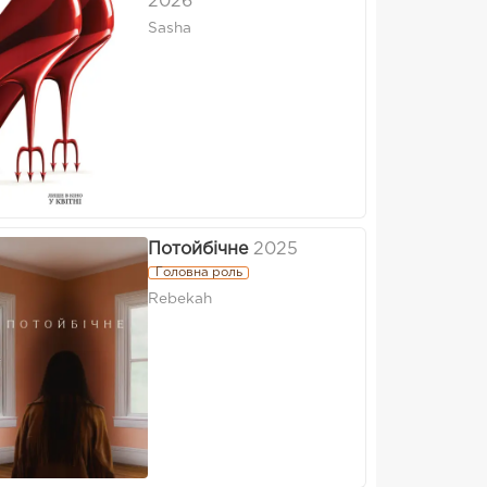
2026
Sasha
Потойбічне
2025
Головна роль
Rebekah