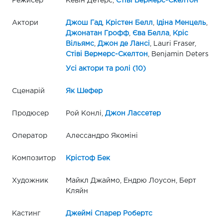
Режисер
Кевін Детерс,
Стіві Вермерс-Скелтон
Актори
Джош Гад
,
Крістен Белл
,
Ідіна Менцель
,
Джонатан Грофф
,
Єва Белла
,
Кріс
Вільямс
,
Джон де Лансі
, Lauri Fraser,
Стіві Вермерс-Скелтон
, Benjamin Deters
Усі актори та ролі (10)
Сценарій
Як Шефер
Продюсер
Рой Конлі,
Джон Лассетер
Оператор
Алессандро Якоміні
Композитор
Крістоф Бек
Художник
Майкл Джаймо, Ендрю Лоусон, Берт
Кляйн
Кастинг
Джеймі Спарер Робертс