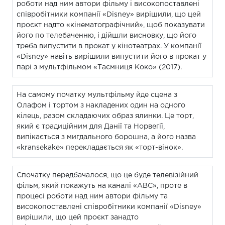
роботи над ним автори фільму і високопоставлені
співробітники компанії «Disney» вирішили, що цей
проєкт надто «кінематографічний», щоб показувати
його по телебаченню, і дійшли висновку, що його
треба випустити в прокат у кінотеатрах. У компанії
«Disney» навіть вирішили випустити його в прокат у
парі з мультфільмом «Таємниця Коко» (2017).
На самому початку мультфільму йде сцена з
Олафом і тортом з накладених один на одного
кілець, разом складаючих образ ялинки. Це торт,
який є традиційним для Данії та Норвегії,
випікається з мигдального борошна, а його назва
«kransekake» перекладається як «торт-вінок».
Спочатку передбачалося, що це буде телевізійний
фільм, який покажуть на каналі «ABC», проте в
процесі роботи над ним автори фільму та
високопоставлені співробітники компанії «Disney»
вирішили, що цей проєкт занадто