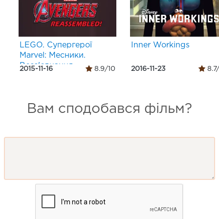
LEGO. Супергерої
Inner Workings
Marvel: Месники.
Возз'єднання
2015-11-16
8.9/10
2016-11-23
8.7
Вам сподобався фільм?