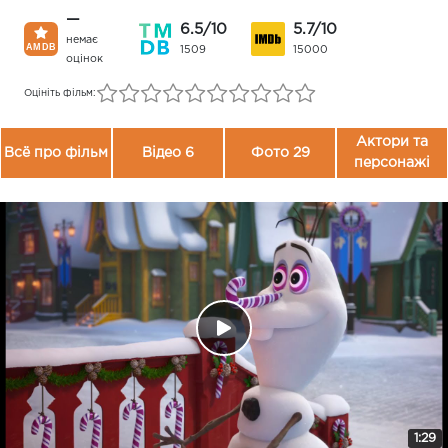
—
6.5/10
5.7/10
немає
1509
15000
оцінок
Оцініть фільм:
Актори та
Всё про фільм
Відео 6
Фото 29
персонажі
1:29