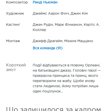
Композитор
Ренді Ньюман
Художник
Джеймс Аарон Фінч, Джин Кім
Кастинг
Джен Рудін, Марк Фінкенон, Кертіс А.
Коллер
Монтаж
Джефф Драгейм, Мікеле Маццано
Вся команда (91)
Короткий
Події відбуваються в Новому Орлеані,
зміст
на батьківщині джазу. Головні герої —
прекрасна принцеса та принц, якого
перетворили на жабу. Щоби знову
стати людиною, йому потрібен лише
один поцілунок...
Що залишилося за кадром