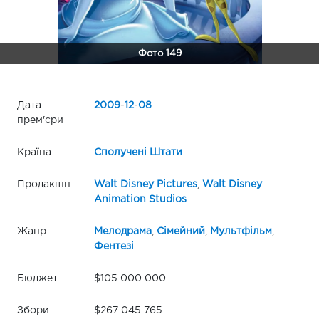
Фото 149
Дата
2009
-
12
-
08
прем'єри
Країна
Сполучені Штати
Продакшн
Walt Disney Pictures
,
Walt Disney
Animation Studios
Жанр
Мелодрама
,
Сімейний
,
Мультфільм
,
Фентезі
Бюджет
$105 000 000
Збори
$267 045 765