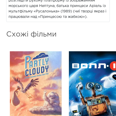
розгледіти рухому платформу із зображенням
морського царя Нептуна, батька принцеси Аріель із
мультфільму «Русалонька» (1989) (чиї творці якраз і
працювали над «Принцесою та жабкою»).
Схожі фільми