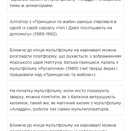
тими ж аніматорами.
Алігатор з «Принцеси та жаби» раніше з'являвся в
одній із серій серіалу «Чіп і Дейл поспішають на
допомогу» (1989-1992).
Ближче до кінця мультфільму на карнавалі можна
розгледіти платформу, що рухається, з зображенням
морського царя Нептуна, батька принцеси Аріель з
мультфільму «Русалочка» (1989) (чиї творці якраз і
працювали над «Принцесою та жабою»).
На початку мультфільму, коли місто показують
зверху, можна помітити, як з балкона витрушують
килимок, такий же, як магічний килим з мультфільму
«Аладдін», роботи тих самих мультиплікаторів.
Ближче до кінця мультфільму на карнавалі можна