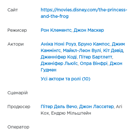
Сайт
https://movies.disney.com/the-princess-
and-the-frog
Режисер
Рон Клементс
,
Джон Маскер
Актори
Аніка Ноні Роуз
,
Бруно Кампос
,
Джим
Каммінгс
,
Майкл-Леон Вулі
,
Кіт Девід
,
Дженніфер Коді
,
Пітер Бартлетт
,
Дженіфер Льюїс
,
Опра Вінфрі
,
Джон
Гудмен
Усі актори та ролі (10)
Сценарій
Продюсер
Пітер Дель Вечо
,
Джон Лассетер
, Агі
Кох, Ендрю Мільштейн
Оператор