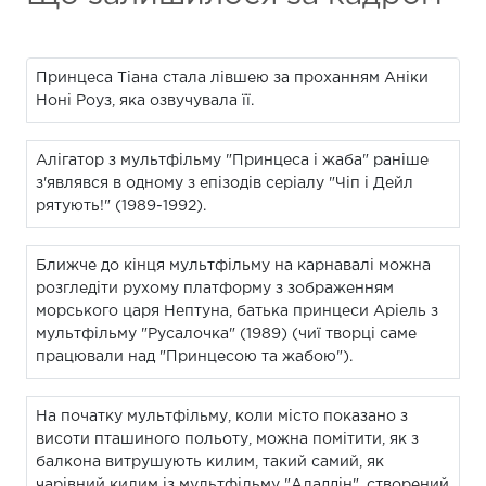
Принцеса Тіана стала лівшею за проханням Аніки
Ноні Роуз, яка озвучувала її.
Алігатор з мультфільму "Принцеса і жаба" раніше
з'являвся в одному з епізодів серіалу "Чіп і Дейл
рятують!" (1989-1992).
Ближче до кінця мультфільму на карнавалі можна
розгледіти рухому платформу з зображенням
морського царя Нептуна, батька принцеси Аріель з
мультфільму "Русалочка" (1989) (чиї творці саме
працювали над "Принцесою та жабою").
На початку мультфільму, коли місто показано з
висоти пташиного польоту, можна помітити, як з
балкона витрушують килим, такий самий, як
чарівний килим із мультфільму "Аладдін", створений