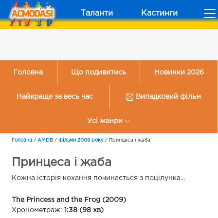
Таланти
Кастинги
Головна
Що подивитись
Новинки 2026
Найкраще за весь час
Випадковий фільм
Усі жанри
Головна
/
AMDB
/
Фільми 2009 року
/
Принцеса і жаба
Принцеса і жаба
Кожна історія кохання починається з поцілунка...
The Princess and the Frog (2009)
Хронометраж:
1:38 (98 хв)