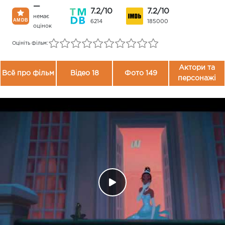
—
7.2/10
7.2/10
немає
6214
185000
оцінок
Оцініть фільм:
Актори та
Всё про фільм
Відео 18
Фото 149
персонажі