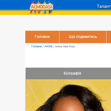
Талант
Головна
Що подивитись
Головна
/
AMDB
/
Аніка Ноні Роуз
Біографія