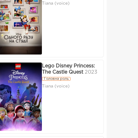
Tiana (voice)
Lego Disney Princess:
The Castle Quest
2023
Головна роль
Tiana (voice)