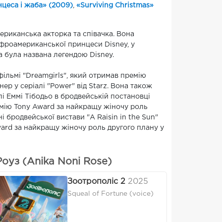
цеса і жаба» (2009)
,
«Surviving Christmas»
мериканська акторка та співачка. Вона
афроамериканської принцеси Disney, у
а була названа легендою Disney.
ільмі "Dreamgirls", який отримав премію
ер у серіалі "Power" від Starz. Вона також
і Еммі Тібодьо в бродвейській постановці
ремію Tony Award за найкращу жіночу роль
і бродвейської вистави "A Raisin in the Sun"
ward за найкращу жіночу роль другого плану у
оуз (Anika Noni Rose)
Зоотрополіс 2
2025
Squeal of Fortune (voice)