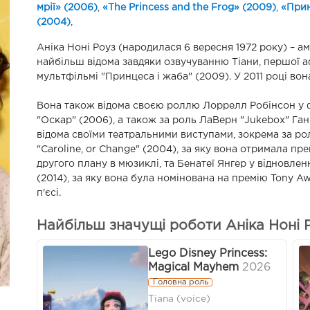
мрії» (2006)
,
«The Princess and the Frog» (2009)
,
«Прин
(2004)
,
Аніка Ноні Роуз (народилася 6 вересня 1972 року) – а
найбільш відома завдяки озвучуванню Тіани, першої 
мультфільмі "Принцеса і жаба" (2009). У 2011 році вон
Вона також відома своєю роллю Лоррелл Робінсон у ф
"Оскар" (2006), а також за роль ЛаВерн "Jukebox" Ганн
відома своїми театральними виступами, зокрема за рол
"Caroline, or Change" (2004), за яку вона отримала п
другого плану в мюзиклі, та Бенатеї Янгер у відновленн
(2014), за яку вона була номінована на премію Tony A
п'єсі.
Найбільш значущі роботи Аніка Ноні Р
Lego Disney Princess:
Magical Mayhem
2026
Головна роль
Tiana (voice)