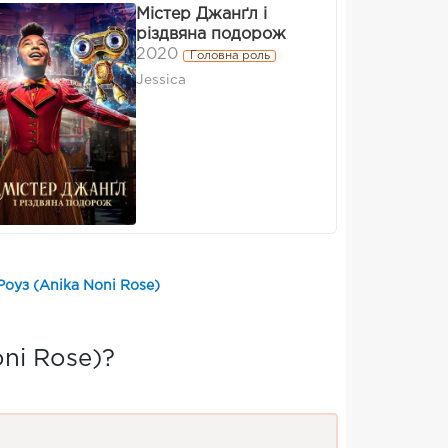
Містер Джанґл і
різдвяна подорож
2020
Головна роль
Jessica
Роуз (Anika Noni Rose)
ni Rose)?