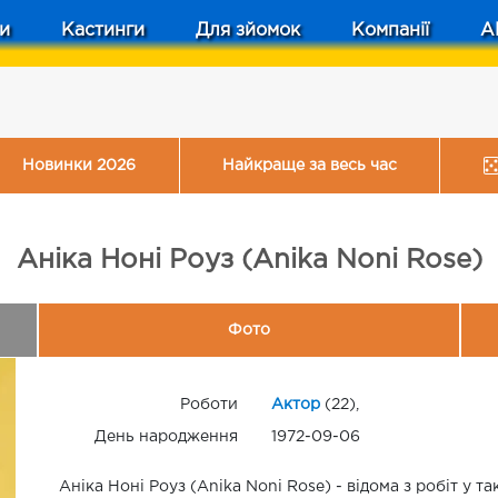
и
Кастинги
Для зйомок
Компанії
A
Новинки 2026
Найкраще за весь час
Аніка Ноні Роуз (Anika Noni Rose)
Фото
Роботи
Актор
(22),
День народження
1972-09-06
Аніка Ноні Роуз (Anika Noni Rose) - відома з робіт у т