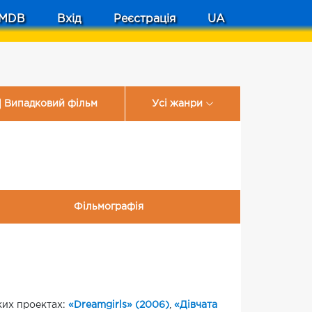
MDB
Вхід
Реєстрація
UA
Випадковий фільм
Усі жанри
Фільмографія
аких проектах:
«Dreamgirls» (2006)
,
«Дівчата