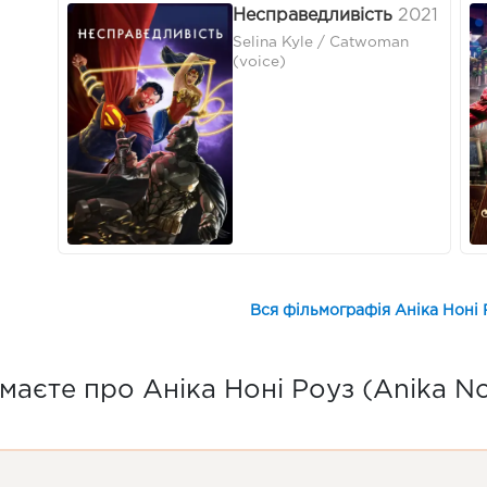
Несправедливість
2021
Selina Kyle / Catwoman
(voice)
Вся фільмографія Аніка Ноні 
маєте про Аніка Ноні Роуз (Anika No