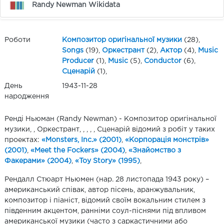
Randy Newman Wikidata
Роботи
Композитор оригінальної музики
(28),
Songs
(19),
Оркестрант
(2),
Актор
(4),
Music
Producer
(1),
Music
(5),
Conductor
(6),
Сценарій
(1),
День
1943-11-28
народження
Ренді Ньюман (Randy Newman) - Композитор оригінальної
музики, , Оркестрант, , , , , Сценарій відомий з робіт у таких
проектах:
«Monsters, Inc.» (2001)
,
«Корпорація монстрів»
(2001)
,
«Meet the Fockers» (2004)
,
«Знайомство з
Факерами» (2004)
,
«Toy Story» (1995)
,
Рендалл Стюарт Ньюмен (нар. 28 листопада 1943 року) –
американський співак, автор пісень, аранжувальник,
композитор і піаніст, відомий своїм вокальним стилем з
південним акцентом, ранніми соул-піснями під впливом
американської музики (часто з саркастичними або