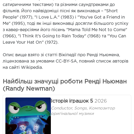
сатиричними текстами) та різними саундтреками до
фільмів. Його найвідоміші пісні як виконавця – "Short
People" (1977), "I Love L.A." (1983) і "You've Got a Friend in
Me" (1995), тоді як інші виконавці досягли більшого успіху
з кавер-версіями його пісень "Mama Told Me Not to Come"
(1966), "I Think It's Going to Rain Today" (1968) та "You Can
Leave Your Hat On" (1972).
Опис вище взято зі статті Вікіпедії про Ренді Ньюмена,
ліцензована за умовами CC-BY-SA, повний список авторів
на сайті Wikipedia.
Найбільш значущі роботи Ренді Ньюман
(Randy Newman)
Історія іграшок 5
2026
Conductor, Songs, Композитор
оригінальної музики