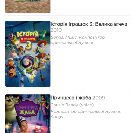
Історія іграшок 3: Велика втеча
2010
Songs, Music, Композитор
оригінальної музики
Принцеса і жаба
2009
Cousin Randy (voice)
Композитор оригінальної музики,
Songs