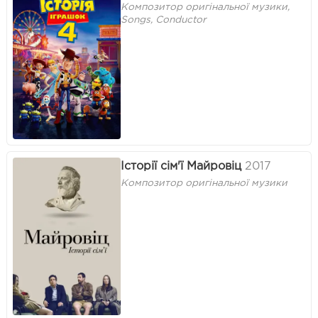
Композитор оригінальної музики,
Songs, Conductor
Історії сім'ї Майровіц
2017
Композитор оригінальної музики