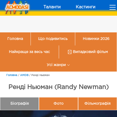
Таланти
Кастинги
Головна
Що подивитись
Новинки 2026
Найкраще за весь час
Випадковий фільм
Усі жанри
Головна
/
AMDB
/
Ренді Ньюман
Ренді Ньюман (Randy Newman)
Біографія
Фото
Фільмографія