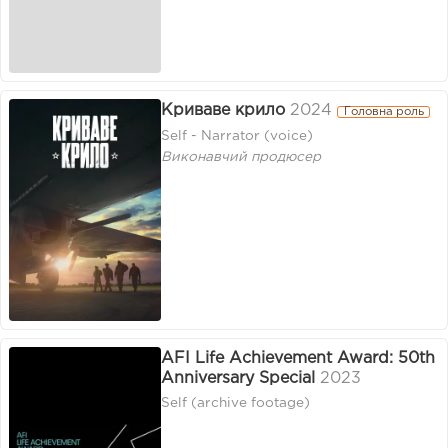
Криваве крило
2024
Головна роль
Self - Narrator (voice)
Виконавчий продюсер
AFI Life Achievement Award: 50th
Anniversary Special
2023
Self (archive footage)