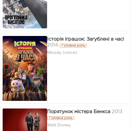
Історія іграшок: Загублені в часі
2014
Головна роль
Woody (voice)
Порятунок містера Бенкса
2013
Головна роль
Walt Disney