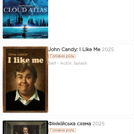
John Candy: I Like Me
2025
Головна роль
Self - Actor, Splash
Фінікійська схема
2025
Головна роль