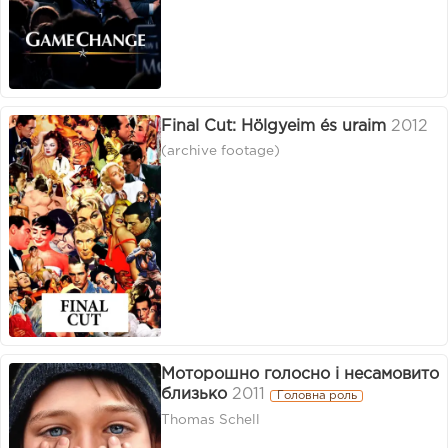
Final Cut: Hölgyeim és uraim
2012
(archive footage)
Моторошно голосно і несамовито
близько
2011
Головна роль
Thomas Schell