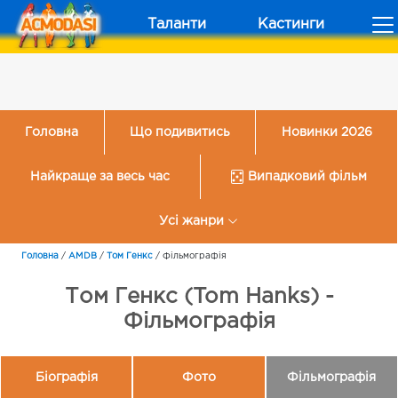
Таланти
Кастинги
Головна
Що подивитись
Новинки 2026
Найкраще за весь час
Випадковий фільм
Усі жанри
Головна
/
AMDB
/
Том Генкс
/
Фільмографія
Том Генкс (Tom Hanks) -
Фільмографія
Біографія
Фото
Фільмографія