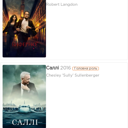
Robert Langdon
Саллі
2016
Головна роль
Chesley 'Sully' Sullenberger