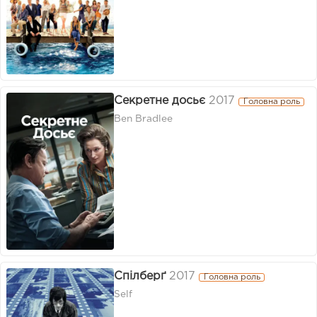
Секретне досьє
2017
Головна роль
Ben Bradlee
Спілберґ
2017
Головна роль
Self