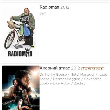
Radioman
2012
Self
Хмарний атлас
2012
Головна роль
Dr. Henry Goose / Hotel Manager / Isaac
Sachs / Dermot Hoggins / Cavendish
Look-a-Like Actor / Zachry