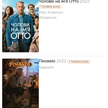
Чоловік на ім’я Отто
2022
Головна роль
Otto Anderson
Продюсер
Піноккіо
2022
Головна роль
Geppetto