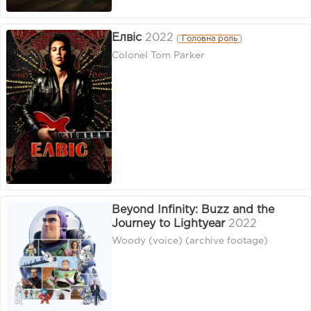
Елвіс
2022
Головна роль
Colonel Tom Parker
Beyond Infinity: Buzz and the
Journey to Lightyear
2022
Woody (voice) (archive footage)