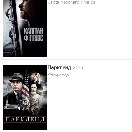
Captain Richard Phillips
Паркленд
2013
Продюсер