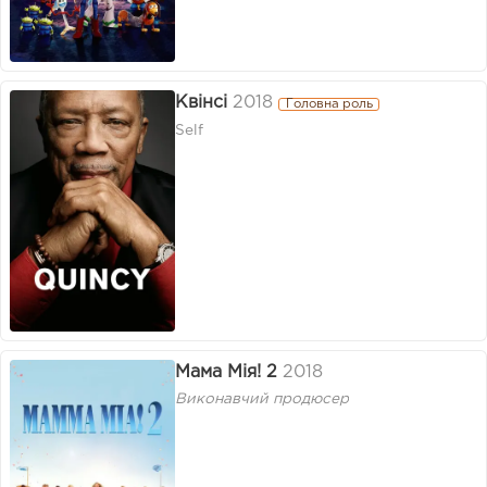
Квінсі
2018
Головна роль
Self
Мама Мія! 2
2018
Виконавчий продюсер