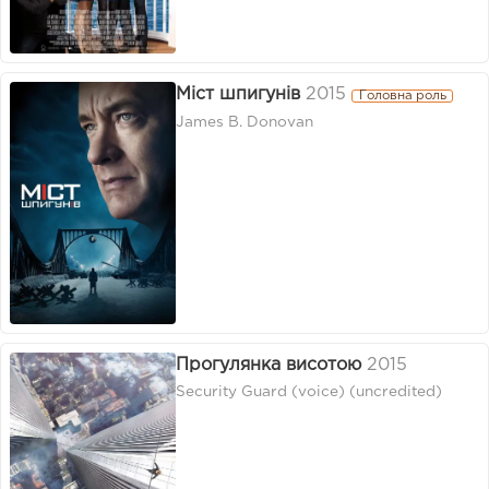
Міст шпигунів
2015
Головна роль
James B. Donovan
Прогулянка висотою
2015
Security Guard (voice) (uncredited)