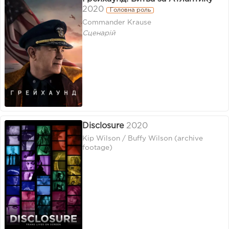
2020
Головна роль
Commander Krause
Сценарій
Disclosure
2020
Kip Wilson / Buffy Wilson (archive
footage)