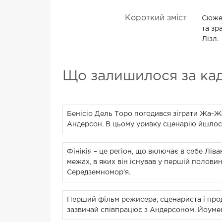
Короткий зміст
Сюжет
та зр
Лізл.
Що залишилося за ка
Бенісіо Дель Торо погодився зіграти Жа-Ж
Андерсон. В цьому уривку сценарію йшлос
Фінікія – це регіон, що включає в себе Ліва
межах, в яких він існував у першій полови
Середземномор’я.
Перший фільм режисера, сценариста і про
зазвичай співпрацює з Андерсоном. Йоумен