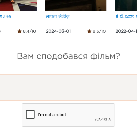
личе
लापता लेडीज़
ಕೆ.ಜಿ.ಎಫ್
8
8.4/10
2024-03-01
8.3/10
2022-04-
Вам сподобався фільм?