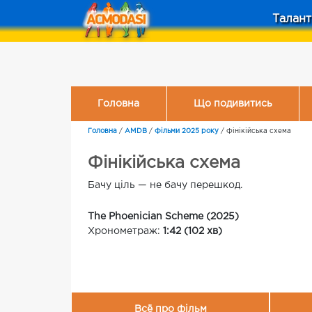
Талант
Головна
Що подивитись
Головна
/
AMDB
/
Фільми 2025 року
/
Фінікійська схема
Фінікійська схема
Бачу ціль — не бачу перешкод.
The Phoenician Scheme (2025)
Хронометраж:
1:42 (102 хв)
Всё про фільм