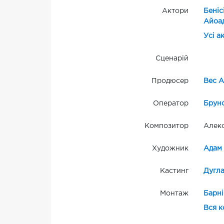
Актори
Беніс
Айоа
Усі а
Сценарій
Продюсер
Вес 
Оператор
Брун
Композитор
Алек
Художник
Адам 
Кастинг
Дугл
Монтаж
Барні
Вся к