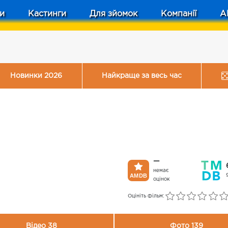
и
Кастинги
Для зйомок
Компанії
A
Новинки 2026
Найкраще за весь час
—
немає
оцінок
Оцініть фільм:
Відео 38
Фото 139