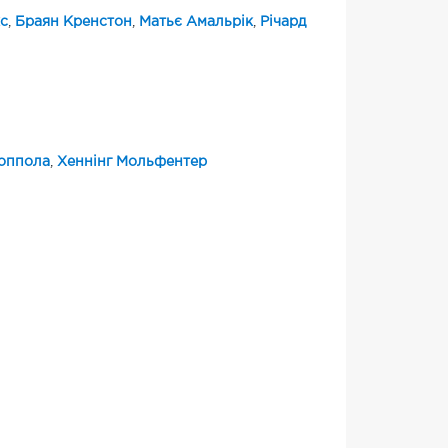
с
,
Браян Кренстон
,
Матьє Амальрік
,
Річард
оппола
,
Хеннінг Мольфентер