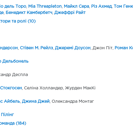
іо дель Торо
,
Mia Threapleton
,
Майкл Сера
,
Різ Ахмед
,
Том Генк
де
,
Бенедикт Камбербетч
,
Джеффрі Райт
ктори та ролі (10)
Андерсон
,
Стівен М. Рейлз
,
Джеремі Доусон
, Джон Піт,
Роман К
о Дельбонель
сандр Деспла
Стокгосен
, Селіна Холландер, Журден МакКі
ас Айбель
,
Джина Джей
, Олександра Монтаг
 Пілінг
оманда (184)