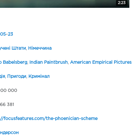
2:23
05
-
23
чені Штати
,
Німеччина
o Babelsberg
,
Indian Paintbrush
,
American Empirical Pictures
ія
,
Пригоди
,
Кримінал
000 000
66 381
://focusfeatures.com/the-phoenician-scheme
Андерсон