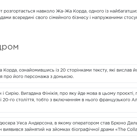
 розгортається навколо Жа-Жа Корда, одного із найбагатших
адами всередині свого сімейного бізнесу і напруженими стос
дром
а Корда, ознайомившись із 20 сторінками тексту, які вислав 
я про його персонажа з донькою.
н і Сирію. Вигадана Фінікія, про яку йде мова в цьому проєкті
ні 20-го століття, тобто з включенням в нього французького А
дюсера Уеса Андерсона, в якому оператором став Брюно Дельб
 виявився зайнятий на зйомках біографічної драми «The Coll