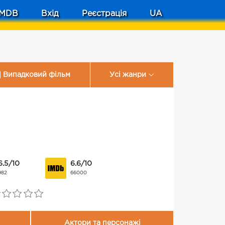
MDB
Вхід
Реєстрація
UA
Випадковий фільм
Усі жанри
6.5/10
6.6/10
982
66000
Актори та персонажі