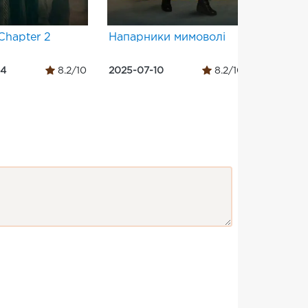
: Chapter 2
Напарники мимоволі
Idiots
14
8.2/10
2025-07-10
8.2/10
2026-08