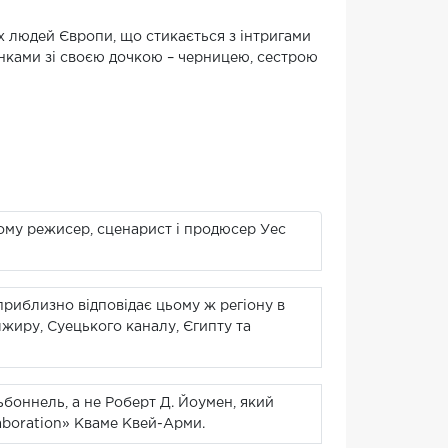
 людей Європи, що стикається з інтригами
унками зі своєю дочкою – черницею, сестрою
йому режисер, сценарист і продюсер Уес
, приблизно відповідає цьому ж регіону в
лжиру, Суецького каналу, Єгипту та
оннель, а не Роберт Д. Йоумен, який
aboration» Кваме Квей-Арми.