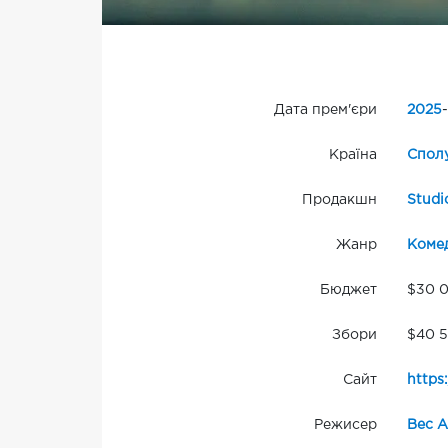
Дата прем'єри
2025
-
Країна
Сполу
Продакшн
Studi
Жанр
Комед
Бюджет
$30 
Збори
$40 5
Сайт
https
Режисер
Вес 