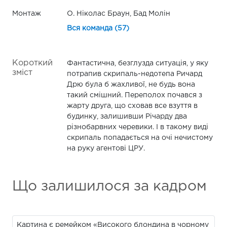
Монтаж
О. Ніколас Браун, Бад Молін
Вся команда (57)
Короткий
Фантастична, безглузда ситуація, у яку
зміст
потрапив скрипаль-недотепа Ричард
Дрю була б жахливої, не будь вона
такий смішний. Переполох почався з
жарту друга, що сховав все взуття в
будинку, залишивши Річарду два
різнобарвних черевики. І в такому виді
скрипаль попадається на очі нечистому
на руку агентові ЦРУ.
Що залишилося за кадром
Картина є ремейком «Високого блондина в чорному