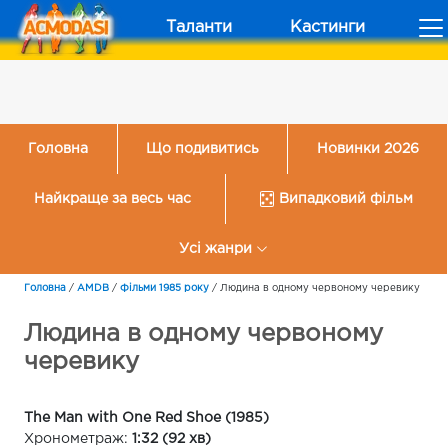
Таланти
Кастинги
Головна
Що подивитись
Новинки 2026
Найкраще за весь час
Випадковий фільм
Усі жанри
Головна
/
AMDB
/
Фільми 1985 року
/
Людина в одному червоному черевику
Людина в одному червоному
черевику
The Man with One Red Shoe (1985)
Хронометраж:
1:32 (92 хв)