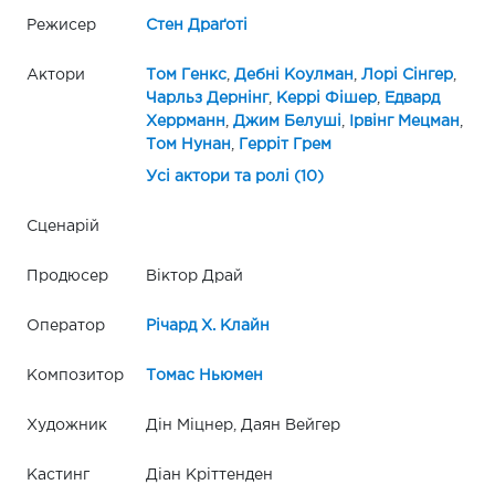
Режисер
Стен Драґоті
Актори
Том Генкс
,
Дебні Коулман
,
Лорі Сінгер
,
Чарльз Дернінг
,
Керрі Фішер
,
Едвард
Херрманн
,
Джим Белуші
,
Ірвінг Мецман
,
Том Нунан
,
Герріт Грем
Усі актори та ролі (10)
Сценарій
Продюсер
Віктор Драй
Оператор
Річард Х. Клайн
Композитор
Томас Ньюмен
Художник
Дін Міцнер, Даян Вейгер
Кастинг
Діан Кріттенден