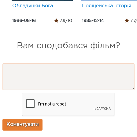
Обладунки Бога
Поліцейська історія
1986-08-16
7.9/10
1985-12-14
7.7
Вам сподобався фільм?