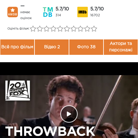
—
5.7/10
5.7/10
немає
314
16702
оцінок
Оцініть фільм:
Актори та
Всё про фільм
Відео 2
Фото 38
персонажі