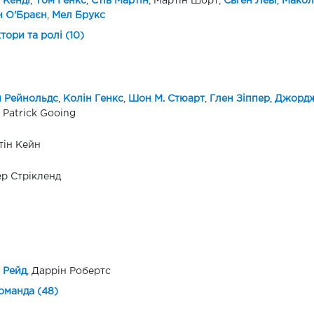
 Кенді
,
Том Генкс
,
Стів Мартін
, Мартін Шорт,
Євген Леві
,
Макол
н О'Браєн
,
Мел Брукс
ктори та ролі (10)
 Рейнольдс
,
Колін Генкс
,
Шон М. Стюарт
,
Глен Зіппер
,
Джордж
 Patrick Gooing
ін Кейн
р Стрікленд
 Рейд
, Даррін Робертс
оманда (48)