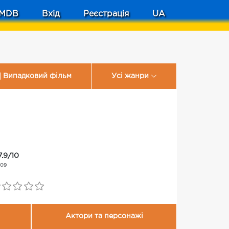
MDB
Вхід
Реєстрація
UA
Випадковий фільм
Усі жанри
7.9/10
109
Актори та персонажі