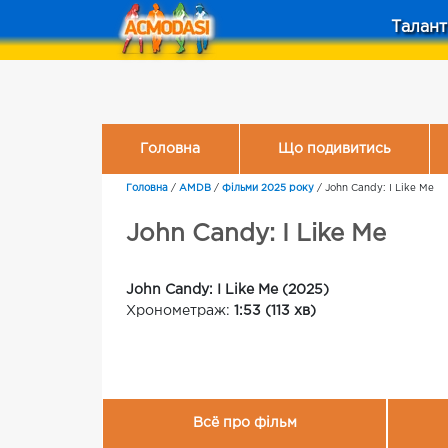
Талант
Головна
Що подивитись
Головна
/
AMDB
/
Фільми 2025 року
/
John Candy: I Like Me
John Candy: I Like Me
John Candy: I Like Me (2025)
Хронометраж:
1:53 (113 хв)
Всё про фільм