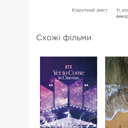
Короткий зміст
Ті, х
викор
Схожі фільми