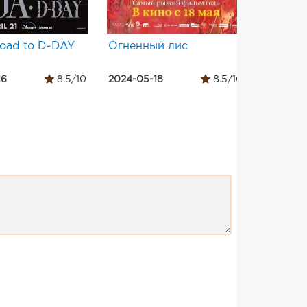
oad to D-DAY
Огненный лис
La fabu
cosecha
16
8.5/10
2024-05-18
8.5/10
2024-04