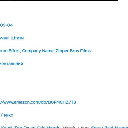
09
-
04
чені Штати
um Effort
,
Company Name
,
Zipper Bros Films
ментальний
s://www.amazon.com/dp/B0FMCHZ7T8
 Генкс