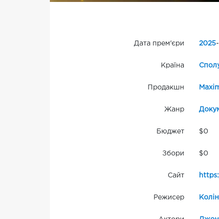
Дата прем'єри
2025
-
Країна
Сполу
Продакшн
Maxim
Жанр
Доку
Бюджет
$0
Збори
$0
Сайт
http
Режисер
Колін