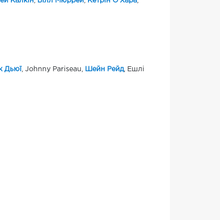
ей Калкін
,
Білл Мюррей
,
Кетрін О'Хара
,
 Дьюї
, Johnny Pariseau,
Шейн Рейд
, Ешлі