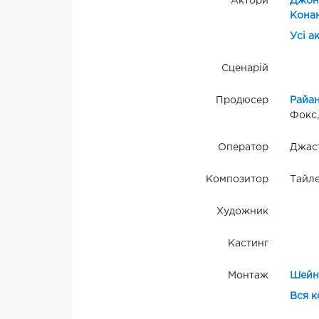
Актори
Джон
Кона
Усі а
Сценарій
Продюсер
Райан
Фокс,
Оператор
Джаст
Композитор
Тайле
Художник
Кастинг
Монтаж
Шейн
Вся к