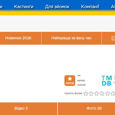
и
Кастинги
Для зйомок
Компанії
A
Новинки 2026
Найкраще за весь час
—
немає
оцінок
Оцініть фільм:
Відео 3
Фото 26