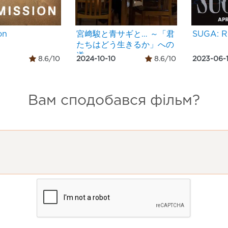
on
宮﨑駿と青サギと… ～「君
SUGA: R
たちはどう生きるか」への
道～
8.6/10
2024-10-10
8.6/10
2023-06-
Вам сподобався фільм?