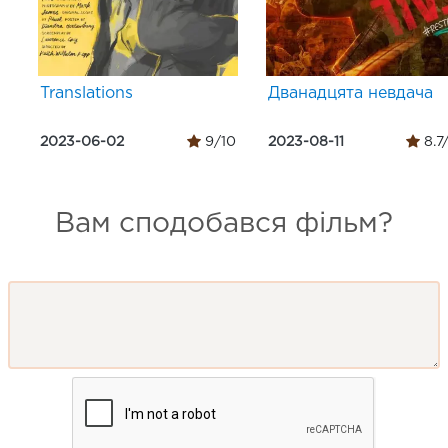
Translations
Дванадцята невдача
2023-06-02
9/10
2023-08-11
8.7
Вам сподобався фільм?