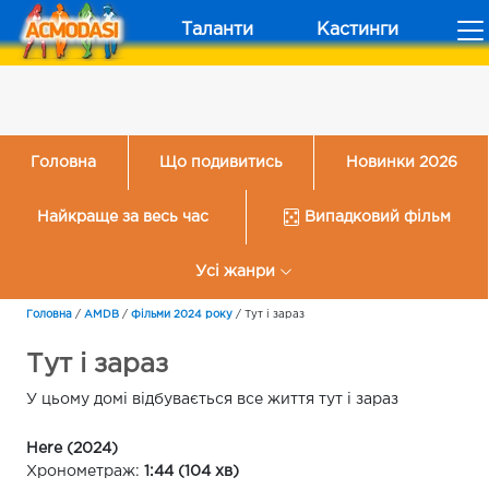
Таланти
Кастинги
Головна
Що подивитись
Новинки 2026
Найкраще за весь час
Випадковий фільм
Усі жанри
Головна
/
AMDB
/
Фільми 2024 року
/
Тут і зараз
Тут і зараз
У цьому домі відбувається все життя тут і зараз
Here (2024)
Хронометраж:
1:44 (104 хв)