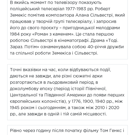
В якийсь момент по телевізору показують
поліцейський телесеріал 1977-1983 рр. Роберт
Земекіс помітив композитора Алана Сільвестрі, який
працював у творчій групі телесеріалу, і запросив
його до свого проєкту – пригодницької мелодрами
1984 року «Роман з каменем». Це стала першою
роботою Сільвестрі в кінематографі. Драма «Тоді.
Зараз. Потім» ознаменувала собою 40-річчя дружби
та спільної роботи Земекіса і Сільвестрі.
Точні вказівки на час, коли відбуваються події,
даються не завжди, але різні сюжетні арки
розгортаються в льодовиковий період, в
доколумбову епоху (період історії Північної,
Центральної та Південної Америки до появи перших
європейських колоністів), у 1776, 1900, 1940 рр., між
1945 роком і сьогоденням, а також між 2010 і 2020
рр., але завжди в одній і тій самій місцевості.
Рівно через годину після початку фільму Том Генкс і