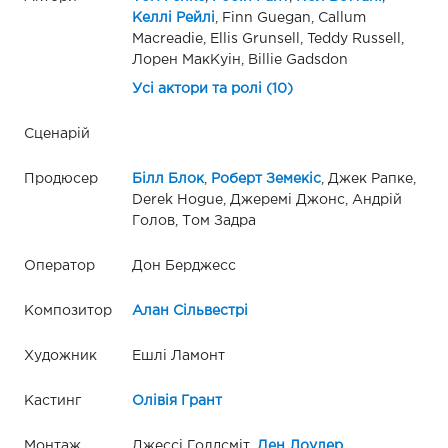
Келлі Рейлі
, Finn Guegan, Callum
Macreadie, Ellis Grunsell, Teddy Russell,
Лорен МакКуін, Billie Gadsdon
Усі актори та ролі (10)
Сценарій
Продюсер
Білл Блок
,
Роберт Земекіс
, Джек Рапке,
Derek Hogue, Джеремі Джонс, Андрій
Голов, Том Задра
Оператор
Дон Берджесс
Композитор
Алан Сільвестрі
Художник
Ешлі Ламонт
Кастинг
Олівія Грант
Монтаж
Джессі Голдсміт,
Ден Лоулер