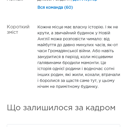
Вся команда (60)
Короткий
Кожне місце має власну історію. І як не
зміст
крути, а звичайний будинок у Новій
Англії може розповісти чимало: від
майбуття до давно минулих часів, як-от
часи Громадянської війни. Або навіть
зануритися в період, коли місцевими
галявинами бродили мамонти. Це
історія однієї родини і водночас сотні
інших родин, які жили, кохали, втрачали
і боролися за щастя саме тут, у цьому
нічим не примітному будинку.
Що залишилося за кадром