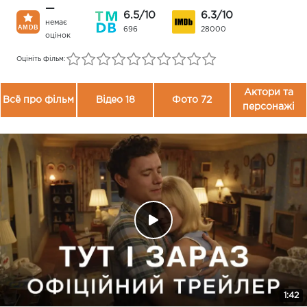
—
6.5/10
6.3/10
немає
696
28000
оцінок
Оцініть фільм:
Актори та
Всё про фільм
Відео 18
Фото 72
персонажі
1:42