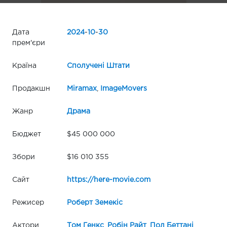
Дата
2024
-
10
-
30
прем'єри
Країна
Сполучені Штати
Продакшн
Miramax
,
ImageMovers
Жанр
Драма
Бюджет
$45 000 000
Збори
$16 010 355
Сайт
https://here-movie.com
Режисер
Роберт Земекіс
Актори
Том Генкс
,
Робін Райт
,
Пол Беттані
,