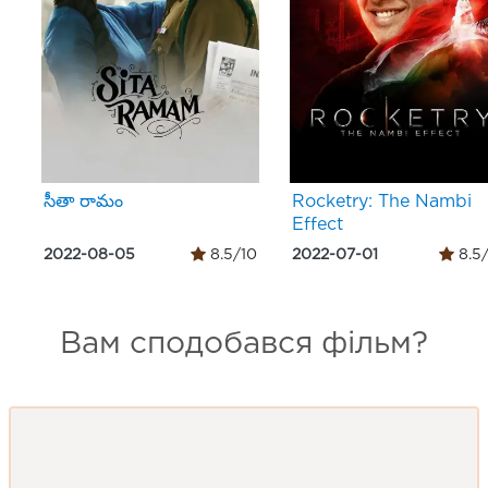
సీతా రామం
Rocketry: The Nambi
Effect
2022-08-05
8.5/10
2022-07-01
8.5
Вам сподобався фільм?