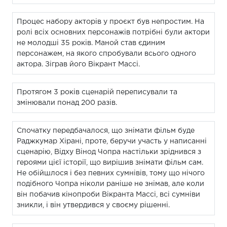
Процес набору акторів у проєкт був непростим. На
ролі всіх основних персонажів потрібні були актори
не молодші 35 років. Маной став єдиним
персонажем, на якого спробували всього одного
актора. Зіграв його Вікрант Массі.
Протягом 3 років сценарій переписували та
змінювали понад 200 разів.
Спочатку передбачалося, що знімати фільм буде
Раджкумар Хірані, проте, беручи участь у написанні
сценарію, Відху Вінод Чопра настільки зріднився з
героями цієї історії, що вирішив знімати фільм сам.
Не обійшлося і без певних сумнівів, тому що нічого
подібного Чопра ніколи раніше не знімав, але коли
він побачив кінопроби Вікранта Массі, всі сумніви
зникли, і він утвердився у своєму рішенні.