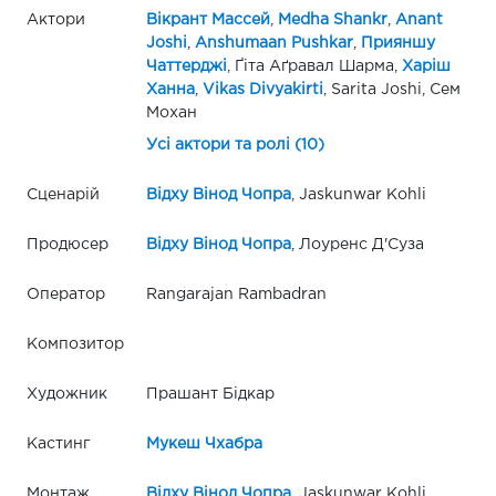
Актори
Вікрант Массей
,
Medha Shankr
,
Anant
Joshi
,
Anshumaan Pushkar
,
Прияншу
Чаттерджі
, Ґіта Аґравал Шарма,
Харіш
Ханна
,
Vikas Divyakirti
, Sarita Joshi, Сем
Мохан
Усі актори та ролі (10)
Сценарій
Відху Вінод Чопра
, Jaskunwar Kohli
Продюсер
Відху Вінод Чопра
, Лоуренс Д'Суза
Оператор
Rangarajan Rambadran
Композитор
Художник
Прашант Бідкар
Кастинг
Мукеш Чхабра
Монтаж
Відху Вінод Чопра
, Jaskunwar Kohli