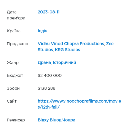
Дата
2023
-
08
-
11
прем'єри
Країна
Індія
Продакшн
Vidhu Vinod Chopra Productions
,
Zee
Studios
,
KRG Studios
Жанр
Драма
,
Історичний
Бюджет
$2 400 000
Збори
$138 288
Сайт
https://www.vinodchoprafilms.com/movie
s/12th-fail/
Режисер
Відху Вінод Чопра