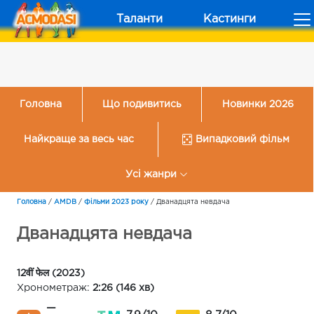
Таланти
Кастинги
Головна
Що подивитись
Новинки 2026
Найкраще за весь час
Випадковий фільм
Усі жанри
Головна
/
AMDB
/
Фільми 2023 року
/
Дванадцята невдача
Дванадцята невдача
12वीं फेल (2023)
Хронометраж:
2:26 (146 хв)
—