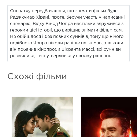
Спочатку передбачалося, що знімати фільм буде
Раджкумар Хірані, проте, беручи участь у написанні
сценарію, Відху Вінод Чопра настільки здружився з
героями цієї історії, що вирішив знімати фільм сам.
Не обійшлося і без певних сумнівів, тому що нічого
подібного Чопра ніколи раніше не знімав, але коли
він побачив кінопроби Вікранта Массі, всі сумніви
розвіялися, і він утвердився у своєму рішенні.
Схожі фільми