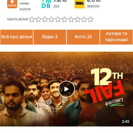
7.9/10
8.7/10
немає
255
169000
оцінок
Оцініть фільм:
Актори та
Всё про фільм
Відео 3
Фото 25
персонажі
2:45