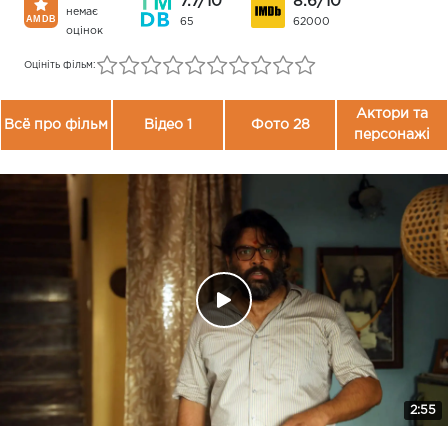
7.7/10
8.6/10
немає
65
62000
оцінок
Оцініть фільм:
Актори та
Всё про фільм
Відео 1
Фото 28
персонажі
2:55