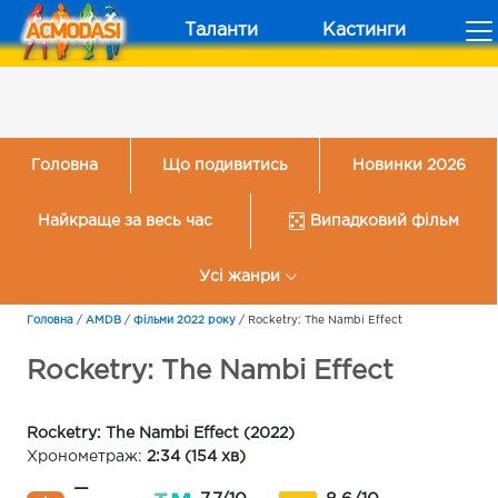
Таланти
Кастинги
Головна
Що подивитись
Новинки 2026
Найкраще за весь час
Випадковий фільм
Усі жанри
Головна
/
AMDB
/
Фільми 2022 року
/
Rocketry: The Nambi Effect
Rocketry: The Nambi Effect
Rocketry: The Nambi Effect (2022)
Хронометраж:
2:34 (154 хв)
—