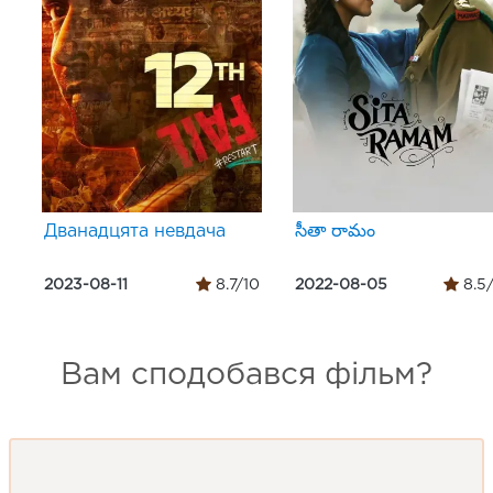
Дванадцята невдача
సీతా రామం
2023-08-11
8.7/10
2022-08-05
8.5
Вам сподобався фільм?