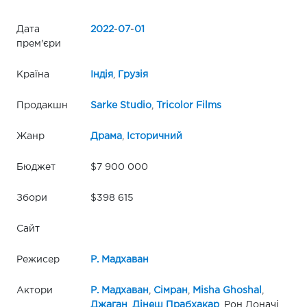
Дата
2022
-
07
-
01
прем'єри
Країна
Індія
,
Грузія
Продакшн
Sarke Studio
,
Tricolor Films
Жанр
Драма
,
Історичний
Бюджет
$7 900 000
Збори
$398 615
Сайт
Режисер
Р. Мадхаван
Актори
Р. Мадхаван
,
Сімран
,
Misha Ghoshal
,
Джаган
,
Дінеш Прабхакар
, Рон Доначі,