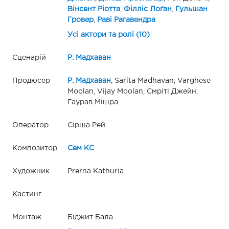
Вінсент Ріотта
,
Філліс Лоґан
,
Гульшан
Гровер
,
Раві Рагавендра
Усі актори та ролі (10)
Сценарій
Р. Мадхаван
Продюсер
Р. Мадхаван
, Sarita Madhavan, Varghese
Moolan, Vijay Moolan, Смріті Джейн,
Гаурав Мішра
Оператор
Сірша Рей
Композитор
Сем КС
Художник
Prerna Kathuria
Кастинг
Монтаж
Біджит Бала