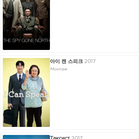
아이 캔 스피크
2017
Монтаж
Таксист
2017