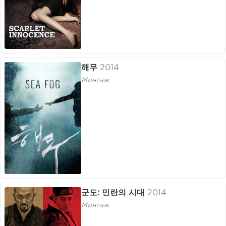
해무
2014
Монтаж
군도: 민란의 시대
2014
Монтаж