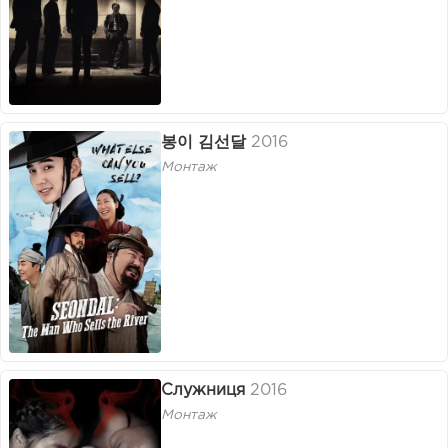
봉이 김선달
2016
Монтаж
Служниця
2016
Монтаж