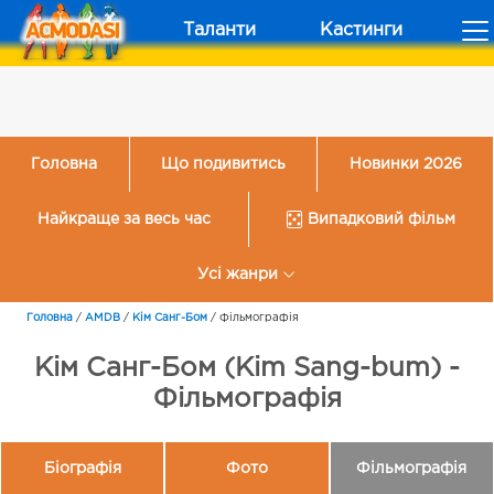
Таланти
Кастинги
Головна
Що подивитись
Новинки 2026
Найкраще за весь час
Випадковий фільм
Усі жанри
Головна
/
AMDB
/
Кім Санг-Бом
/
Фільмографія
Кім Санг-Бом (Kim Sang-bum) -
Фільмографія
Біографія
Фото
Фільмографія