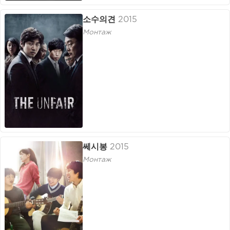
소수의견
2015
Монтаж
쎄시봉
2015
Монтаж