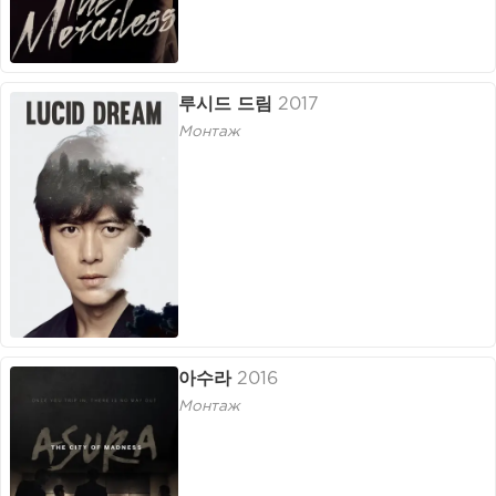
루시드 드림
2017
Монтаж
아수라
2016
Монтаж