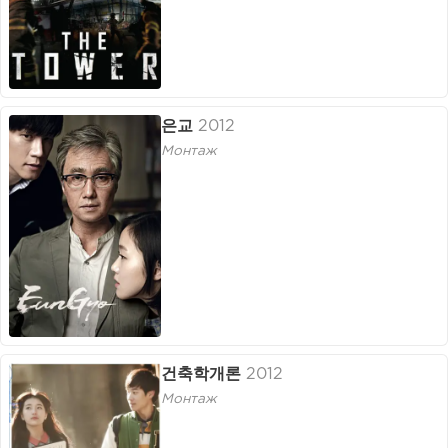
은교
2012
Монтаж
건축학개론
2012
Монтаж