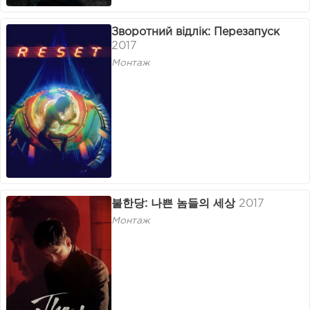
Зворотний відлік: Перезапуск
2017
Монтаж
불한당: 나쁜 놈들의 세상
2017
Монтаж