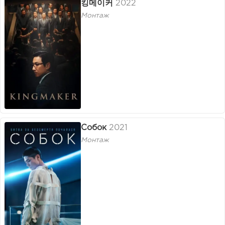
킹메이커
2022
Монтаж
Собок
2021
Монтаж