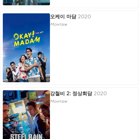
오케이 마담
2020
Монтаж
강철비 2: 정상회담
2020
Монтаж