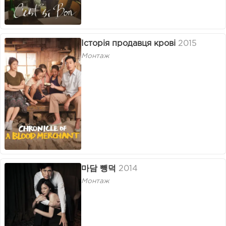
Історія продавця крові
2015
Монтаж
마담 뺑덕
2014
Монтаж