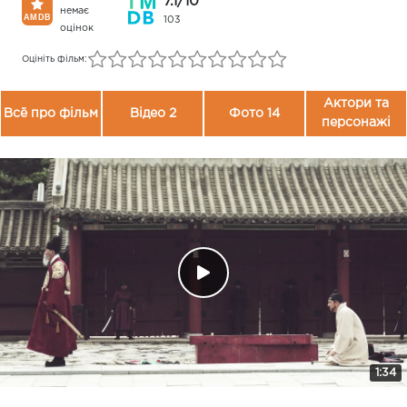
7.1/10
немає
103
оцінок
Оцініть фільм:
Актори та
Всё про фільм
Відео 2
Фото 14
персонажі
1:34