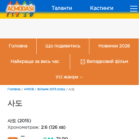
Таланти
Кастинги
Головна
Що подивитись
Новинки 2026
Найкраще за весь час
Випадковий фільм
Усі жанри
Головна
/
AMDB
/
Фільми 2015 року
/
사도
사도
사도 (2015)
Хронометраж:
2:6 (126 хв)
—