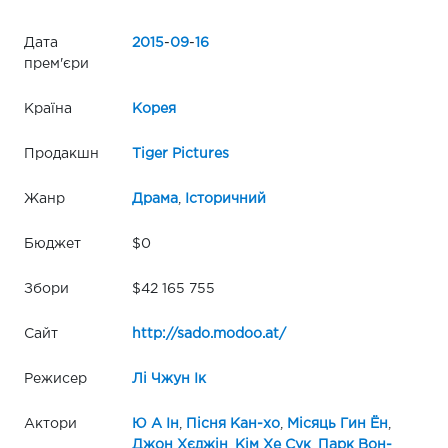
Дата
2015
-
09
-
16
прем'єри
Країна
Корея
Продакшн
Tiger Pictures
Жанр
Драма
,
Історичний
Бюджет
$0
Збори
$42 165 755
Сайт
http://sado.modoo.at/
Режисер
Лі Чжун Ік
Актори
Ю А Ін
,
Пісня Кан-хо
,
Місяць Гин Ён
,
Джон Хєджін
,
Кім Хе Сук
,
Парк Вон-