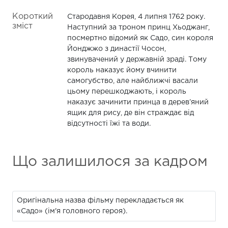
Короткий
Стародавня Корея, 4 липня 1762 року.
зміст
Наступний за троном принц Хьоджанг,
посмертно відомий як Садо, син короля
Йонджжо з династії Чосон,
звинувачений у державній зраді. Тому
король наказує йому вчинити
самогубство, але найближчі васали
цьому перешкоджають, і король
наказує зачинити принца в дерев’яний
ящик для рису, де він страждає від
відсутності їжі та води.
Що залишилося за кадром
Оригінальна назва фільму перекладається як
«Садо» (ім'я головного героя).