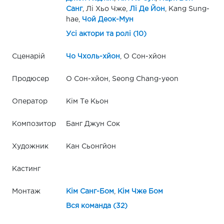
Санг
, Лі Хьо Чже,
Лі Де Йон
, Kang Sung-
hae,
Чой Деок-Мун
Усі актори та ролі (10)
Сценарій
Чо Чхоль-хйон
, О Сон-хйон
Продюсер
О Сон-хйон, Seong Chang-yeon
Оператор
Кім Те Кьон
Композитор
Банг Джун Сок
Художник
Кан Сьонгйон
Кастинг
Монтаж
Кім Санг-Бом
,
Кім Чже Бом
Вся команда (32)