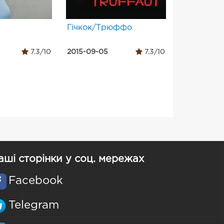
Гічкок/Трюффо
7.3/10
2015-09-05
7.3/10
аші сторінки у соц. мережах
Facebook
Telegram