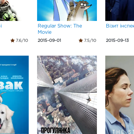
і
Regular Show: The
Візит інспе
Movie
7.6/10
2015-09-01
7.5/10
2015-09-13