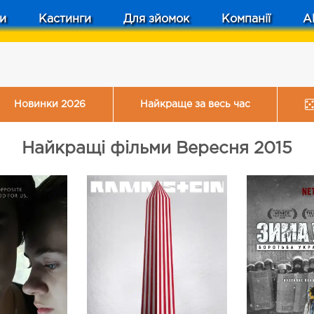
и
Кастинги
Для зйомок
Компанії
A
Новинки 2026
Найкраще за весь час
Найкращі фільми Вересня 2015