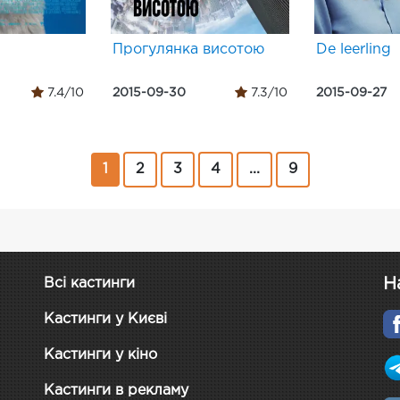
Прогулянка висотою
De leerling
7.4/10
2015-09-30
7.3/10
2015-09-27
1
2
3
4
...
9
Н
Всі кастинги
Кастинги у Києві
Кастинги у кіно
Кастинги в рекламу