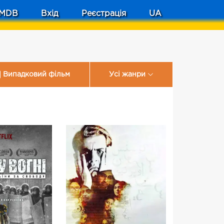
MDB
Вхід
Реєстрація
UA
Випадковий фільм
Усі жанри