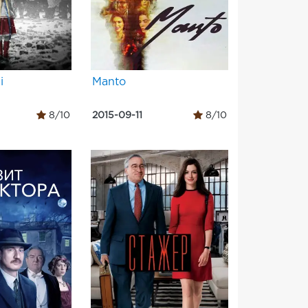
і
Manto
8/10
2015-09-11
8/10