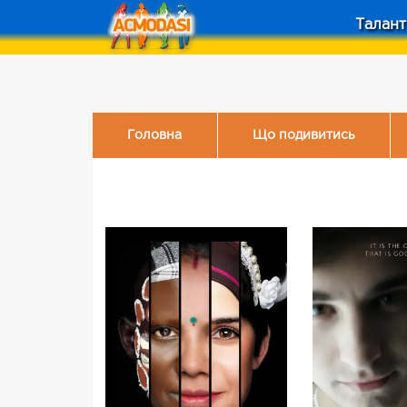
Талант
Головна
Що подивитись