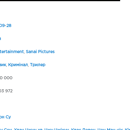
09
-
28
я
tertainment
,
Sanai Pictures
вик
,
Кримінал
,
Трилер
00 000
03 972
он Су