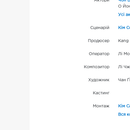
Актори
Чон В
О Йо
Усі а
Сценарій
Кім С
Продюсер
Kang 
Оператор
Лі Мо
Композитор
Лі Чж
Художник
Чан Ґ
Кастинг
Монтаж
Кім С
Вся к