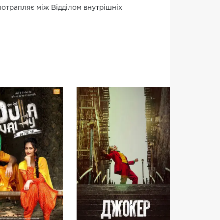
отрапляє між Відділом внутрішніх