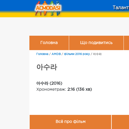
Талант
Головна
Що подивитись
Головна
/
AMDB
/
Фільми 2016 року
/
아수라
아수라
아수라 (2016)
Хронометраж:
2:16 (136 хв)
Всё про фільм