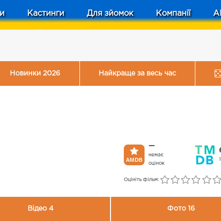
и
Кастинги
Для зйомок
Компанії
A
Новинки 2026
Найкраще за весь час
—
немає
оцінок
Оцініть фільм:
Відео 4
Фото 16