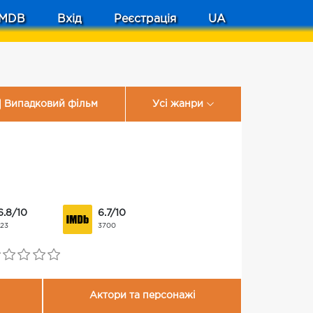
MDB
Вхід
Реєстрація
UA
Випадковий фільм
Усі жанри
6.8/10
6.7/10
123
3700
Актори та персонажі