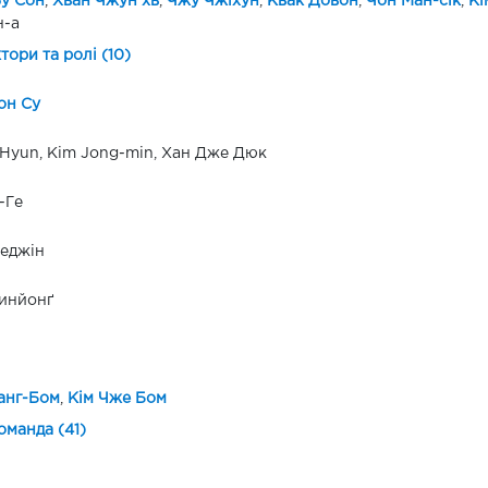
у Сон
,
Хван Чжун хв
,
Чжу Чжіхун
,
Квак Довон
,
Чон Ман-сік
,
Кі
н-а
ктори та ролі (10)
он Су
Hyun, Kim Jong-min, Хан Дже Дюк
-Ге
еджін
инйонґ
анг-Бом
,
Кім Чже Бом
оманда (41)