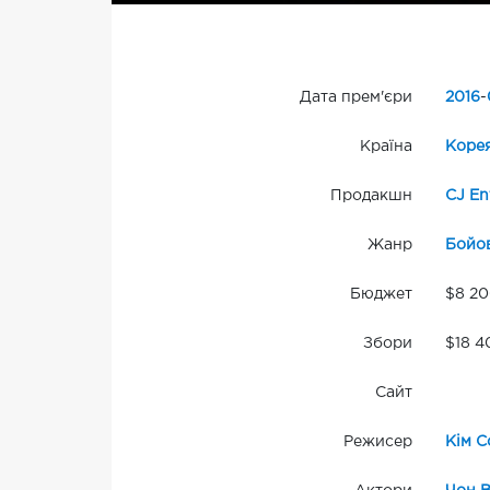
Дата прем'єри
2016
-
Країна
Коре
Продакшн
CJ En
Жанр
Бойо
Бюджет
$8 2
Збори
$18 4
Сайт
Режисер
Кім С