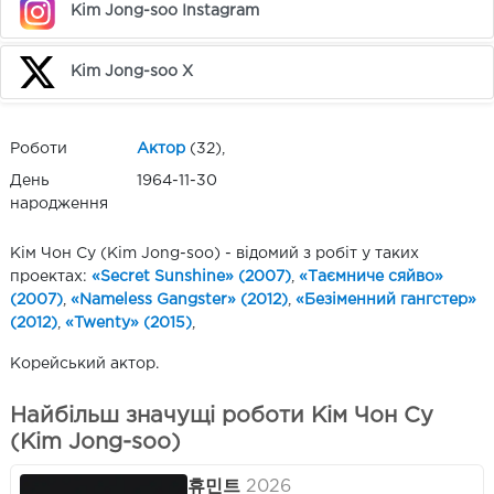
Kim Jong-soo Instagram
Kim Jong-soo X
Роботи
Актор
(32),
День
1964-11-30
народження
Кім Чон Су (Kim Jong-soo) - відомий з робіт у таких
проектах:
«Secret Sunshine» (2007)
,
«Таємниче сяйво»
(2007)
,
«Nameless Gangster» (2012)
,
«Безіменний гангстер»
(2012)
,
«Twenty» (2015)
,
Корейський актор.
Найбільш значущі роботи Кім Чон Су
(Kim Jong-soo)
휴민트
2026