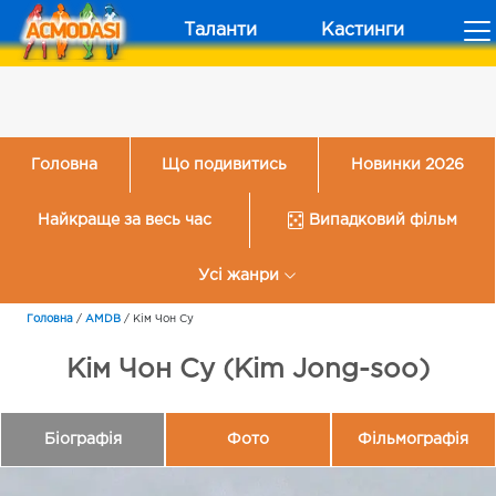
Таланти
Кастинги
Головна
Що подивитись
Новинки 2026
Найкраще за весь час
Випадковий фільм
Усі жанри
Головна
/
AMDB
/
Кім Чон Су
Кім Чон Су (Kim Jong-soo)
Біографія
Фото
Фільмографія