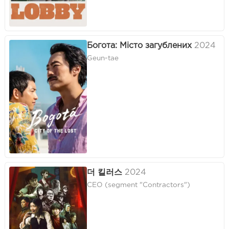
Богота: Місто загублених
2024
Geun-tae
더 킬러스
2024
CEO (segment "Contractors")