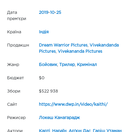
Дата
2019
-
10
-
25
прем'єри
Країна
Індія
Продакшн
Dream Warrior Pictures
,
Vivekandanda
Pictures
,
Vivekananda Pictures
Жанр
Бойовик
,
Трилер
,
Кримінал
Бюджет
$0
Збори
$522 938
Сайт
https://www.dwp.in/video/kaithi/
Режисер
Локеш Канагарадж
Актори
Карті
,
Нараїн
,
Ар'юн Дас
,
Гаріш Утаман
,