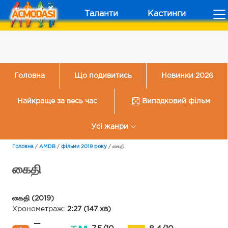
Таланти
Кастинги
Головна
Що подивитись
Новинки 2026
Найкраще за весь час
Випадковий фільм
Усі жанри
Головна
/
AMDB
/
Фільми 2019 року
/
கைதி
கைதி
கைதி (2019)
Хронометраж:
2:27 (147 хв)
—