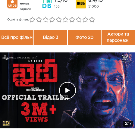
7.5/10
8.4/10
немає
156
51000
оцінок
Оцініть фільм:
Актори та
Всё про фільм
Відео 3
Фото 20
персонажі
2:17