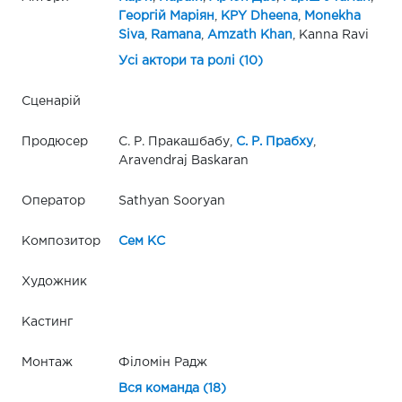
Георгій Маріян
,
KPY Dheena
,
Monekha
Siva
,
Ramana
,
Amzath Khan
, Kanna Ravi
Усі актори та ролі (10)
Сценарій
Продюсер
С. Р. Пракашбабу,
С. Р. Прабху
,
Aravendraj Baskaran
Оператор
Sathyan Sooryan
Композитор
Сем КС
Художник
Кастинг
Монтаж
Філомін Радж
Вся команда (18)