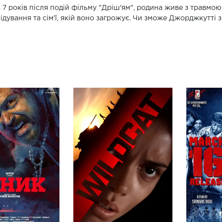
 7 років після подій фільму "Дріш'ям", родина живе з травмою 
ідування та сім'ї, якій воно загрожує. Чи зможе Джорджкутті