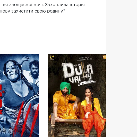
тієї злощасної ночі. Захоплива історія
 знову захистити свою родину?