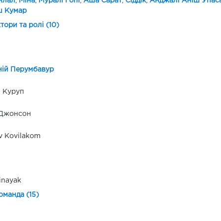
нлал
,
Міна
,
Муралі Гопі
,
Аша Сарат
,
Сіддік
,
Анджалі Аніш Упас
ш Кумар
ктори та ролі (10)
ній Перумбавур
 Куруп
 Джонсон
v Kovilakom
inayak
оманда (15)