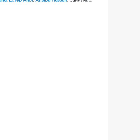
ана
,
Естер Аніл
,
Ansiba Hassan
, Сайкумар,