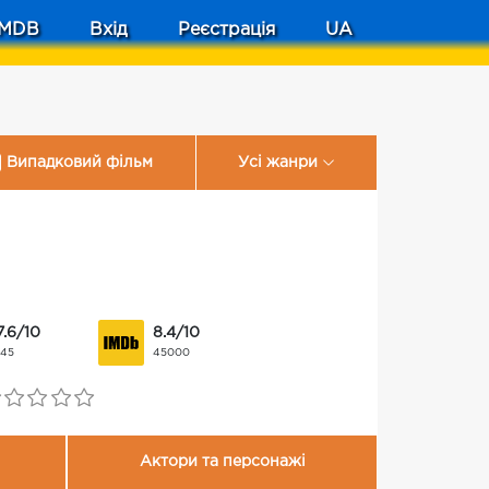
MDB
Вхід
Реєстрація
UA
Випадковий фільм
Усі жанри
7.6/10
8.4/10
145
45000
Актори та персонажі