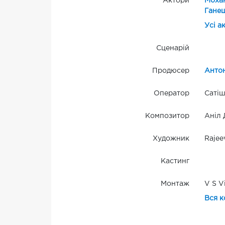
Актори
Моха
Гане
Усі а
Сценарій
Продюсер
Анто
Оператор
Сатіш
Композитор
Аніл
Художник
Rajee
Кастинг
Монтаж
V S V
Вся к