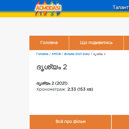
Талант
Головна
Що подивитись
Головна
/
AMDB
/
Фільми 2021 року
/
ദൃശ്യം 2
ദൃശ്യം 2
ദൃശ്യം 2 (2021)
Хронометраж:
2:33 (153 хв)
Всё про фільм