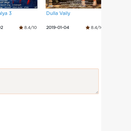
lya 3
Dulla Vaily
Парази
02
8.4/10
2019-01-04
8.4/10
2019-05