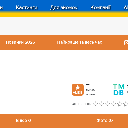
и
Кастинги
Для зйомок
Компанії
A
Новинки 2026
Найкраще за весь час
—
немає
оцінок
Оцініть фільм:
Відео 0
Фото 27