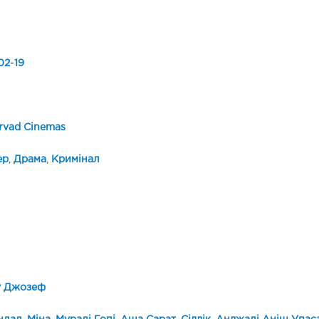
02
-
19
rvad Cinemas
ер
,
Драма
,
Кримінал
у Джозеф