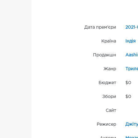
Дата прем'єри
2021
-
Країна
Індія
Продакшн
Aashi
Жанр
Трил
Бюджет
$0
Збори
$0
Сайт
Режисер
Джіт