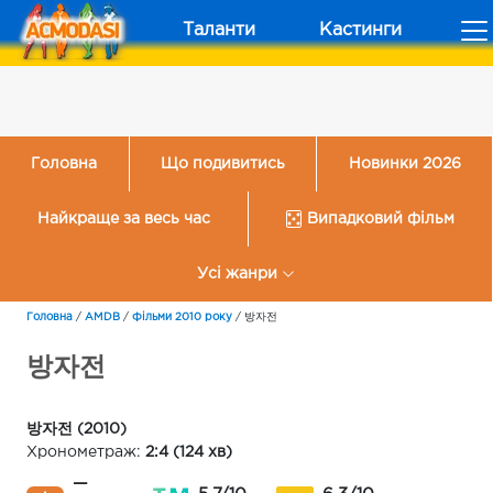
Таланти
Кастинги
Головна
Що подивитись
Новинки 2026
Найкраще за весь час
Випадковий фільм
Усі жанри
Головна
/
AMDB
/
Фільми 2010 року
/
방자전
방자전
방자전 (2010)
Хронометраж:
2:4 (124 хв)
—