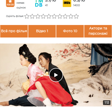
5.7/10
6.3/10
немає
41
1400
оцінок
Оцініть фільм:
Актори та
Всё про фільм
Відео 1
Фото 10
персонажі
1:12