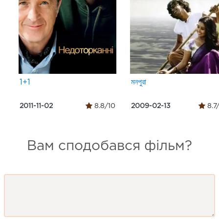
1+1
মনপুরা
2011-11-02
8.8/10
2009-02-13
8.7
Вам сподобався фільм?