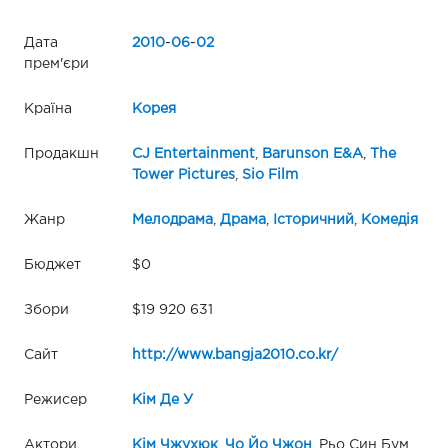
Дата
2010
-
06
-
02
прем'єри
Країна
Корея
Продакшн
CJ Entertainment
,
Barunson E&A
,
The
Tower Pictures
,
Sio Film
Жанр
Мелодрама
,
Драма
,
Історичний
,
Комедія
Бюджет
$0
Збори
$19 920 631
Сайт
http://www.bangja2010.co.kr/
Режисер
Кім Де У
Актори
Кім Чжухюк
,
Чо Йо Чжон
, Рьо Син Бум,