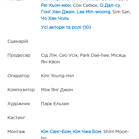
Рю Хьон-кюн
, Сон Себюк,
О Дал-су
,
Гонг Хен Джин
,
Lee Min-woong
, Sim San,
Чо Хан Чоль
Усі актори та ролі (10)
Сценарій
Продюсер
Сід Лім, Сео Усік, Park Dae-hee, Місяць
Ян-Квон
Оператор
Kim Young-min
Композитор
Мок Янг Джин
Художник
Парк Ельхен
Кастинг
Монтаж
Кім Санг-Бом
,
Кім Чже Бом
, Shim Moon-
bo