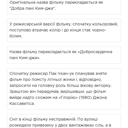
Оригінальна назва фільму перекладається як
"Добра пані Ким-джа".
У режисерській версії фільму, спочатку кольоровий,
поступово втрачає колір і до кінця стає чорно-
білим.
Назва фільму перекладається як «Добросердечна
пані Ким-джа».
Спочатку режисер Пак Чхан-ук планував зняти
фільм про помсту літньої жінки і, відповідно,
запросити на головну роль більш вікову акторку.
Зрештою він передумав, вирішивши, що фільм
вийде надто схожим на «Глорію» (1980) Джона
Кассаветіса.
Сніг в кінці фільму несправжній. По вулиці
розкидали привезену у двох вантажівках сіль, а в