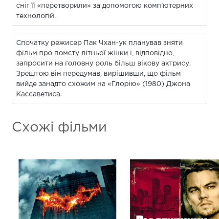
сніг її «перетворили» за допомогою комп’ютерних
технологій.
Спочатку режисер Пак Чхан-ук планував зняти
фільм про помсту літньої жінки і, відповідно,
запросити на головну роль більш вікову актрису.
Зрештою він передумав, вирішивши, що фільм
вийде занадто схожим на «Глорію» (1980) Джона
Кассаветиса.
Схожі фільми