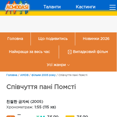
Таланти
Кастинги
Головна
Що подивитись
Новинки 2026
Найкраще за весь час
Випадковий фільм
Усі жанри
Головна
/
AMDB
/
Фільми 2005 року
/
Співчуття пані Помсті
Співчуття пані Помсті
친절한 금자씨 (2005)
Хронометраж:
1:55 (115 хв)
—