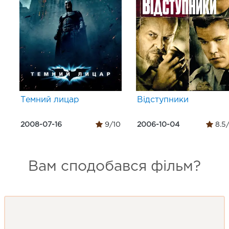
Темний лицар
Відступники
2008-07-16
9/10
2006-10-04
8.5
Вам сподобався фільм?