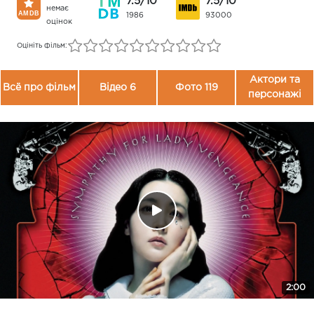
7.5/10
7.5/10
немає
1986
93000
оцінок
Оцініть фільм:
Актори та
Всё про фільм
Відео 6
Фото 119
персонажі
2:00