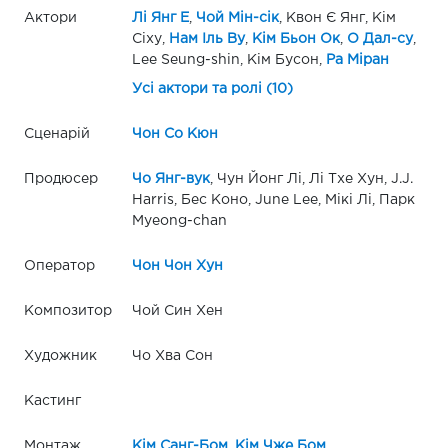
Актори
Лі Янг Е
,
Чой Мін-сік
, Квон Є Янг, Кім
Сіху,
Нам Іль Ву
,
Кім Бьон Ок
,
О Дал-су
,
Lee Seung-shin, Кім Бусон,
Ра Міран
Усі актори та ролі (10)
Сценарій
Чон Со Кюн
Продюсер
Чо Янг-вук
, Чун Йонг Лі, Лі Тхе Хун, J.J.
Harris, Бес Коно, June Lee, Мікі Лі, Парк
Myeong-chan
Оператор
Чон Чон Хун
Композитор
Чой Син Хен
Художник
Чо Хва Сон
Кастинг
Монтаж
Кім Санг-Бом
,
Кім Чже Бом