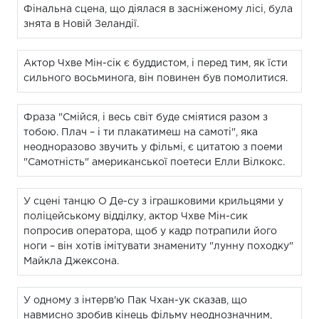
Фінальна сцена, що діялася в засніженому лісі, була
знята в Новій Зеландії.
Актор Чхве Мін-сік є буддистом, і перед тим, як їсти
сильного восьминога, він повинен був помолитися.
Фраза "Смійся, і весь світ буде сміятися разом з
тобою. Плач – і ти плакатимеш на самоті", яка
неодноразово звучить у фільмі, є цитатою з поеми
"Самотність" американської поетеси Елли Вілкокс.
У сцені танцю О Де-су з іграшковими крильцями у
поліцейському відділку, актор Чхве Мін-сик
попросив оператора, щоб у кадр потрапили його
ноги – він хотів імітувати знамениту "лунну походку"
Майкла Джексона.
У одному з інтерв'ю Пак Чхан-ук сказав, що
навмисно зробив кінець фільму неоднозначним,