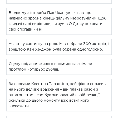
В одному з інтерв'ю Пак Чхан-ук сказав, що
навмисно зробив кінець фільму незрозумілим, щоб
глядачі самі вирішили, чи зумів О Дэ-су поховати
свої спогади чи ні.
Участь у кастингу на роль Мі-до брали 300 акторів, і
зрештою Кан Хе-джон була обрана одноголосно.
Сцену поїдання живого восьминога знімали
протягом чотирьох дублів.
За словами Квентіна Тарантіно, цей фільм справив
на нього велике враження – він плакав разом з
антагоністом і сам був здивований своїй реакції,
оскільки до цього моменту вже встиг його
зневажати.