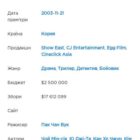
Дата
2003
-
11
-
21
прем'єри
Країна
Корея
Продакшн
Show East
,
CJ Entertainment
,
Egg Film
,
Cineclick Asia
Жанр
Драма
,
Трилер
,
Детектив
,
Бойовик
Бюджет
$2 500 000
Збори
$17 612 099
Сайт
Режисер
Пак Чан Вук
Актори
Чой Мін-сік
,
Ю Джі-Те
,
Кан Хє Чжун
,
Кім