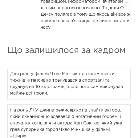
товаришом, інформатором, вчителем і...
лютим ворогом одночасно. Та доля О
Де-су полягає в тому що якось він все ж
покине свою в'язницю, це лише питання
часу...
Що залишилося за кадром
Для ролі у фільмі Чхве Мін-сік протягом шести
тижнів інтенсивно тренувався в спортзалі та
схуднув на 10 кілограмів, після чого сам виконував
майже всі трюки.
На роль Лі У-джина режисер хотів знайти актора,
який якнайменше здавався б негативним героєм, і
спочатку хотів зняти актора Хан Сок-кю, який уже
грав суперника героя Чхве Мін-шіка у фільмі
«Ширі».