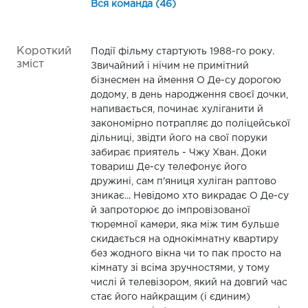
Вся команда (46)
Короткий
Події фільму стартують 1988-го року.
зміст
Звичайний і нічим не примітний
бізнесмен на ймення О Де-су дорогою
додому, в день народження своєї дочки,
напивається, починає хуліганити й
закономірно потрапляє до поліцейської
дільниці, звідти його на свої поруки
забирає приятель - Чжу Хван. Доки
товариш Де-су телефонує його
дружині, сам п'яниця хуліган раптово
зникає... Невідомо хто викрадає О Де-су
й запроторює до імпровізованої
тюремної камери, яка між тим бульше
скидається на однокімнатну квартиру
без жодного вікна чи то пак просто на
кімнату зі всіма зручностями, у тому
числі й телевізором, який на довгий час
стає його найкращим (і єдиним)