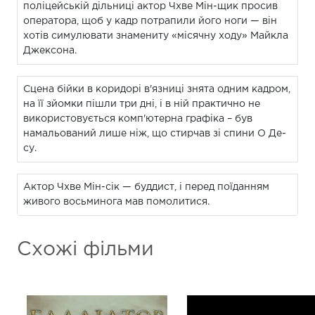
поліцейській дільниці актор Чхве Мін-щик просив
оператора, щоб у кадр потрапили його ноги — він
хотів симулювати знамениту «місячну ходу» Майкла
Джексона.
Сцена бійки в коридорі в'язниці знята одним кадром,
на її зйомки пішли три дні, і в ній практично не
використовується комп'ютерна графіка – був
намальований лише ніж, що стирчав зі спини О Де-
су.
Актор Чхве Мін-сік — буддист, і перед поїданням
живого восьминога мав помолитися.
Схожі фільми