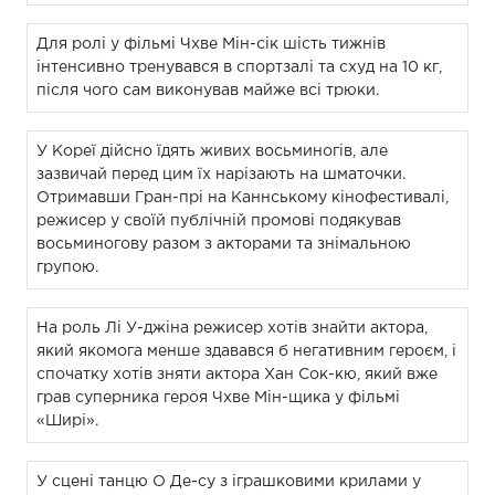
Для ролі у фільмі Чхве Мін-сік шість тижнів
інтенсивно тренувався в спортзалі та схуд на 10 кг,
після чого сам виконував майже всі трюки.
У Кореї дійсно їдять живих восьминогів, але
зазвичай перед цим їх нарізають на шматочки.
Отримавши Гран-прі на Каннському кінофестивалі,
режисер у своїй публічній промові подякував
восьминогову разом з акторами та знімальною
групою.
На роль Лі У-джіна режисер хотів знайти актора,
який якомога менше здавався б негативним героєм, і
спочатку хотів зняти актора Хан Сок-кю, який вже
грав суперника героя Чхве Мін-щика у фільмі
«Ширі».
У сцені танцю О Де-су з іграшковими крилами у