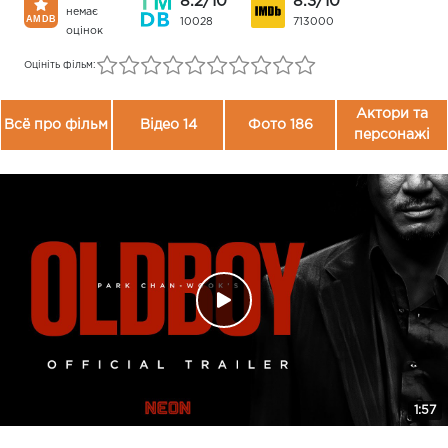
8.2/10
8.3/10
немає
10028
713000
оцінок
Оцініть фільм:
Актори та
Всё про фільм
Відео 14
Фото 186
персонажі
1:57