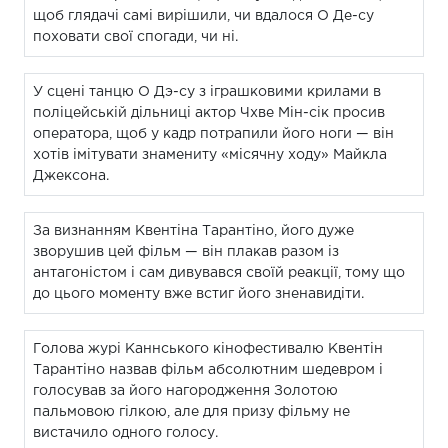
щоб глядачі самі вирішили, чи вдалося О Де-су
поховати свої спогади, чи ні.
У сцені танцю О Дэ-су з іграшковими крилами в
поліцейській дільниці актор Чхве Мін-сік просив
оператора, щоб у кадр потрапили його ноги — він
хотів імітувати знамениту «місячну ходу» Майкла
Джексона.
За визнанням Квентіна Тарантіно, його дуже
зворушив цей фільм — він плакав разом із
антагоністом і сам дивувався своїй реакції, тому що
до цього моменту вже встиг його зненавидіти.
Голова журі Каннського кінофестивалю Квентін
Тарантіно назвав фільм абсолютним шедевром і
голосував за його нагородження Золотою
пальмовою гілкою, але для призу фільму не
вистачило одного голосу.