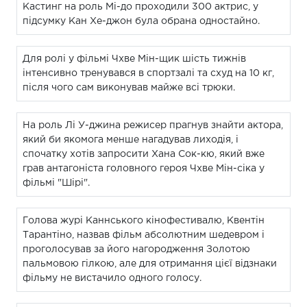
Кастинг на роль Мі-до проходили 300 актрис, у
підсумку Кан Хе-джон була обрана одностайно.
Для ролі у фільмі Чхве Мін-щик шість тижнів
інтенсивно тренувався в спортзалі та схуд на 10 кг,
після чого сам виконував майже всі трюки.
На роль Лі У-джина режисер прагнув знайти актора,
який би якомога менше нагадував лиходія, і
спочатку хотів запросити Хана Сок-кю, який вже
грав антагоніста головного героя Чхве Мін-сіка у
фільмі "Шірі".
Голова журі Каннського кінофестивалю, Квентін
Тарантіно, назвав фільм абсолютним шедевром і
проголосував за його нагородження Золотою
пальмовою гілкою, але для отримання цієї відзнаки
фільму не вистачило одного голосу.