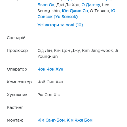
Бьон Ок
, Джі Де Хан,
О Дал-су
, Lee
Seung-shin,
Юн Джин Со
, О Те-кюн,
Ю
Сонсок (Yu Sonsok)
Усі актори та ролі (10)
Сценарій
Продюсер
Сід Лім, Кім Дон Джу, Kim Jang-wook, Ji
Young-jun
Оператор
Чон Чон Хун
Композитор
Чой Син Хен
Художник
Рю Сон Хіє
Кастинг
Монтаж
Кім Санг-Бом
,
Кім Чже Бом