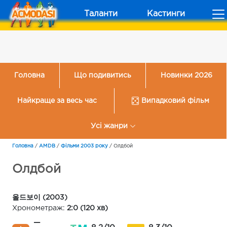
Таланти
Кастинги
Головна
Що подивитись
Новинки 2026
Найкраще за весь час
Випадковий фільм
Усі жанри
Головна
/
AMDB
/
Фільми 2003 року
/
Олдбой
Олдбой
올드보이 (2003)
Хронометраж:
2:0 (120 хв)
—