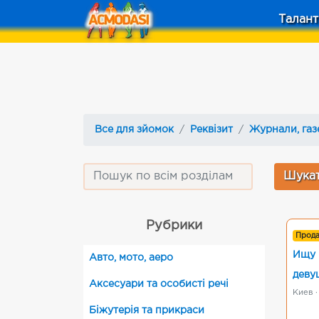
Талант
Все для зйомок
Реквізит
Журнали, газ
Рубрики
Прод
Ищу 
Авто, мото, аеро
деву
Аксесуари та особисті речі
Киев 
Біжутерія та прикраси