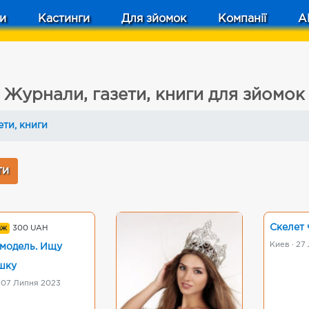
и
Кастинги
Для зйомок
Компанії
A
Журнали, газети, книги для зйомок
ети, книги
Скелет 
аж
300 UAH
Киев · 27
модель. Ищу
шку
· 07 Липня 2023