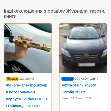
Інші оголошення з розділу Журнали, газети,
книги
Продаж
Договірна
Оренда
200 USD/година
Фонарь-электрошокер
Автомобиль Toyota
в позолоченном
Corolla 2007г
Киев · 27 Липня 2017
корпусе Golden POLICE
(Тайвань), 150 000