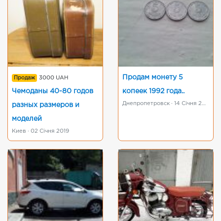
Продам монету 5
Продаж
3000 UAH
Чемоданы 40-80 годов
копеек 1992 года..
Днепропетровск · 14 Січня 2019
разных размеров и
моделей
Киев · 02 Січня 2019