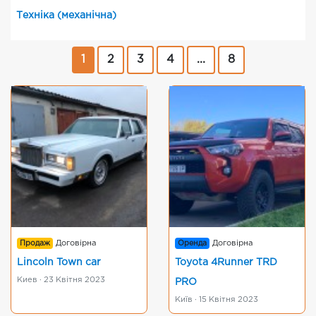
Техніка (механічна)
1
2
3
4
...
8
Продаж
Договірна
Оренда
Договірна
Lincoln Town car
Toyota 4Runner TRD
Киев · 23 Квітня 2023
PRO
Київ · 15 Квітня 2023