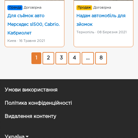
Оренда
Договірна
Продаж
Договірна
Для съёмок авто
Надам автомобіль для
Мерседес sl500, Сabrio.
зйомок
Тернопіль · 08 Березня 2021
Кабриолет
Киев · 16 Травня 2021
1
2
3
4
...
8
Умови використання
Політика конфіденційності
Видалення контенту
Україна