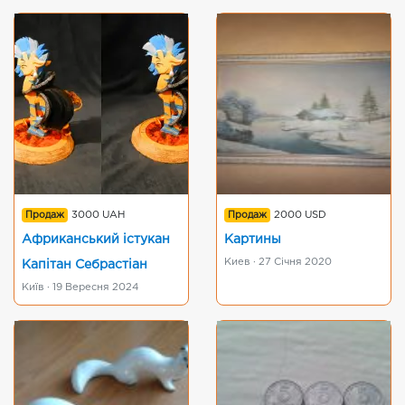
Продаж
3000 UAH
Продаж
2000 USD
Африканський істукан
Картины
Киев · 27 Січня 2020
Капітан Себрастіан
Київ · 19 Вересня 2024