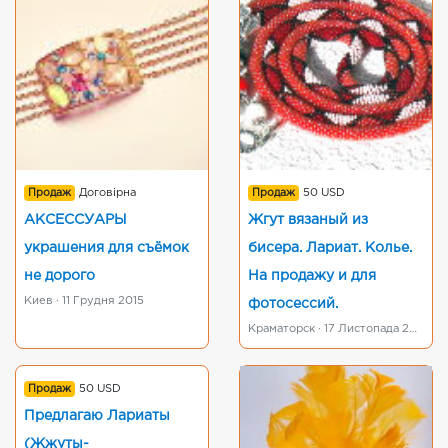
Продаж
Договірна
Продаж
50 USD
АКСЕССУАРЫ
Жгут вязаный из
украшения для съёмок
бисера. Лариат. Колье.
не дорого
На продажу и для
Киев · 11 Грудня 2015
фотосессий.
Краматорск · 17 Листопада 2015
Продаж
50 USD
Предлагаю Лариаты
(Жжуты-