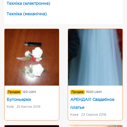
Техніка (електронна)
Техніка (механічна)
Продаж
120 UAH
Продаж
1500 UAH
Бутоньерки
АРЕНДА!!! Свадебное
Київ · 25 Квітня 2019
платье
Киев · 23 Серпня 2016