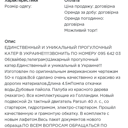
Характеристики
Оплата
Розмір одягу:
Ціна продажу: договірна
Оренда за добу: договірна
Оренда погодинно:
договірна
Можливий торг!
Опис
ЕДИНСТВЕННЫЙ И УНИКАЛЬНЫЙ ПРОГУЛОЧНЫЙ
КАТЕР В УКРАИНЕ!!!!!ЗВОНИТЬ ПО НОМЕРУ 095 642 03
06(вайбер,телеграм)Шикарный прогулочный
катер.Единственный и уникальный в Украине!!!
Изготовлен по оригинальным американским чертежам
50-х годов.Всё сделано очень качественно и красиво из
дорогих материалов.Длина 4.5мПомпа откачки
воды.Дубовые пайола. Палуба из красного дерева
(махагон). Все комплектующие из Голландии. Новый
подвесной 2х тактный двигатель Parsun 40 л. с., со
стартером, гидротримом, электро-стартером. Прошёл
качественную и грамонтую обкатку. В комплекте с
новым лафетом.Весь пакет документов нового
образца.ПО ВСЕМ ВОПРОСАМ ОБРАЩАТЬСЯ ПО