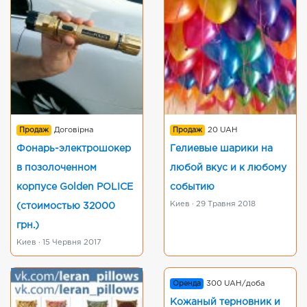
Продаж
Договірна
Продаж
20 UAH
Фонарь-электрошокер
Гелиевые шарики на
в позолоченном
любой вкус и к любому
корпусе Golden POLICE
событию
Киев · 29 Травня 2018
(стоимостью 32000
грн.)
Киев · 15 Червня 2017
Оренда
300 UAH/доба
Кожаный терновник и