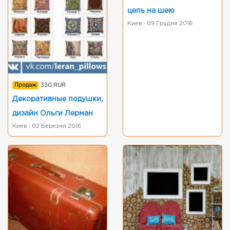
цепь на шею
Киев · 09 Грудня 2016
Продаж
330 RUR
Декоративные подушки,
дизайн Ольги Лерман
Киев · 02 Березня 2016