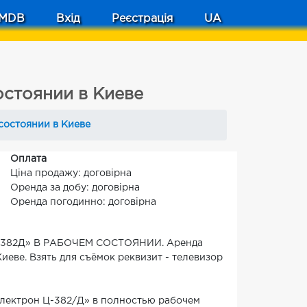
MDB
Вхід
Реєстрація
UA
остоянии в Киеве
состоянии в Киеве
Оплата
Ціна продажу: договірна
Оренда за добу: договірна
Оренда погодинно: договірна
 Ц-382Д» В РАБОЧЕМ СОСТОЯНИИ. Аренда
иеве. Взять для съёмок реквизит - телевизор
лектрон Ц-382/Д» в полностью рабочем