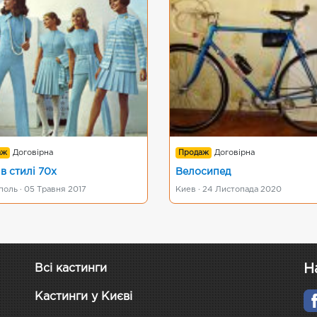
аж
Договірна
Продаж
Договірна
в стилі 70х
Велосипед
оль · 05 Травня 2017
Киев · 24 Листопада 2020
Н
Всі кастинги
Кастинги у Києві