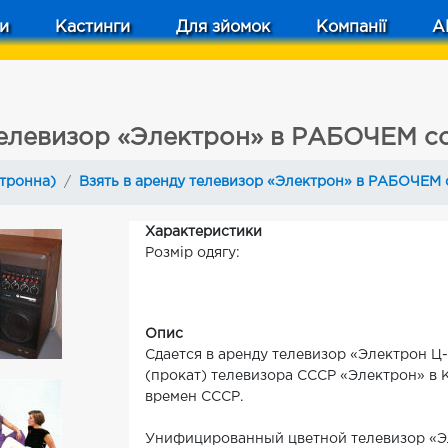
и
Кастинги
Для зйомок
Компанії
A
телевизор «Электрон» в РАБОЧЕМ с
ктронна)
Взять в аренду телевизор «Электрон» в РАБОЧЕМ 
Характеристики
Розмір одягу:
Опис
Сдается в аренду телевизор «Электрон
(прокат) телевизора СССР «Электрон» в К
времен СССР.
Унифицированный цветной телевизор «Э