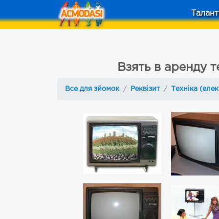
Талант
Взять в аренду 
Все для зйомок
Реквізит
Техніка (еле