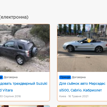
 (електронна)
да
Договірна
Оренда
Договірна
довать трехдверный Suzuki
Для съёмок авто Мерседес
d Vitara
sl500, Сabrio. Кабриолет
 30 Серпня 2016
Киев · 16 Травня 2021