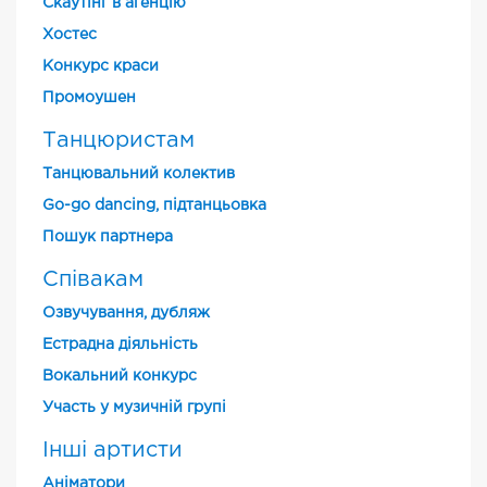
Скаутінг в агенцію
Хостес
Конкурс краси
Промоушен
Танцюристам
Танцювальний колектив
Go-go dancing, підтанцьовка
Пошук партнера
Співакам
Озвучування, дубляж
Естрадна діяльність
Вокальний конкурс
Участь у музичній групі
Інші артисти
Аніматори