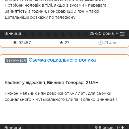
Потрібен чоловік в тілі, якщо з вусами - перевага.
Зайнятість 3 години. Гонорар 1200 грн + таксі.
Детальніше розкажу по телефону.
Вінниця
25-50 років, Ч 📷
👁 92457
★ 27
🕒 21 Jan
Съемка социального ролика
Закінчився
Кастинг у відеокліп
,
Вінниця
,
Гонорар: 2 UAH
Нужен мальчик или девочка от 6-7 лет , для съемки
социального - музыкального клипа. Только Винница !
Вінниця
6-8 років, Ч/Ж