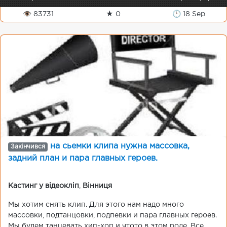
👁 83731
★ 0
🕒 18 Sep
на сьемки клипа нужна массовка,
Закінчився
задний план и пара главных героев.
Кастинг у відеокліп
,
Вінниця
Мы хотим снять клип. Для этого нам надо много
массовки, подтанцовки, подпевки и пара главных героев.
Мы будем танцевать хип-хоп и чтото в этом роде. Все