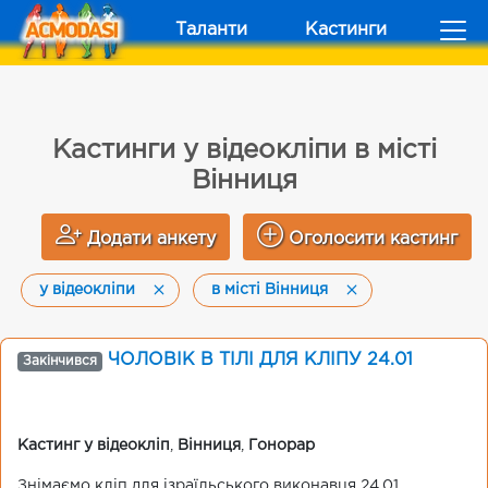
Таланти
Кастинги
Кастинги у відеокліпи в місті
Вінниця
Додати анкету
Оголосити кастинг
у відеокліпи
в місті Вінниця
ЧОЛОВІК В ТІЛІ ДЛЯ КЛІПУ 24.01
Закінчився
Кастинг у відеокліп
,
Вінниця
,
Гонорар
Знімаємо кліп для ізраїльського виконавця 24.01.