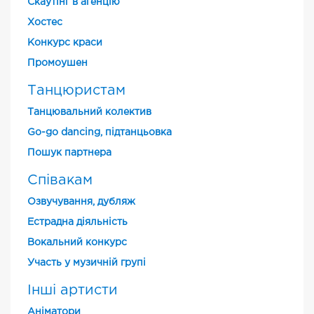
Скаутінг в агенцію
Хостес
Конкурс краси
Промоушен
Танцюристам
Танцювальний колектив
Go-go dancing, підтанцьовка
Пошук партнера
Співакам
Озвучування, дубляж
Естрадна діяльність
Вокальний конкурс
Участь у музичній групі
Інші артисти
Аніматори