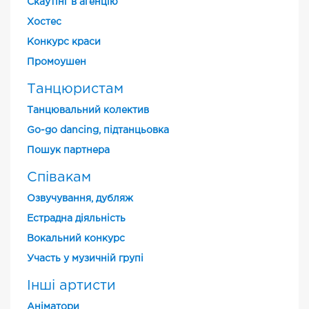
Скаутінг в агенцію
Хостес
Конкурс краси
Промоушен
Танцюристам
Танцювальний колектив
Go-go dancing, підтанцьовка
Пошук партнера
Співакам
Озвучування, дубляж
Естрадна діяльність
Вокальний конкурс
Участь у музичній групі
Інші артисти
Аніматори