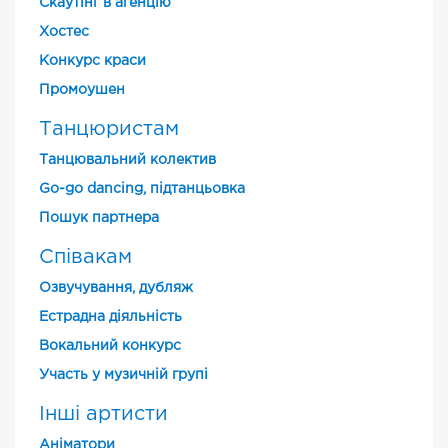
Скаутінг в агенцію
Хостес
Конкурс краси
Промоушен
Танцюристам
Танцювальний колектив
Go-go dancing, підтанцьовка
Пошук партнера
Співакам
Озвучування, дубляж
Естрадна діяльність
Вокальний конкурс
Участь у музичній групі
Інші артисти
Аніматори