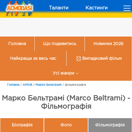
Таланти
Кастинги
Головна
Що подивитись
Новинки 2026
Найкраще за весь час
Випадковий фільм
Усі жанри
Головна
/
AMDB
/
Марко Бельтрамі
/
Фільмографія
Марко Бельтрамі (Marco Beltrami) -
Фільмографія
Біографія
Фото
Фільмографія