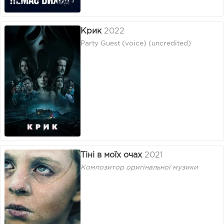
Крик
2022
Party Guest (voice) (uncredited)
Тіні в моїх очах
2021
Композитор оригінальної музики