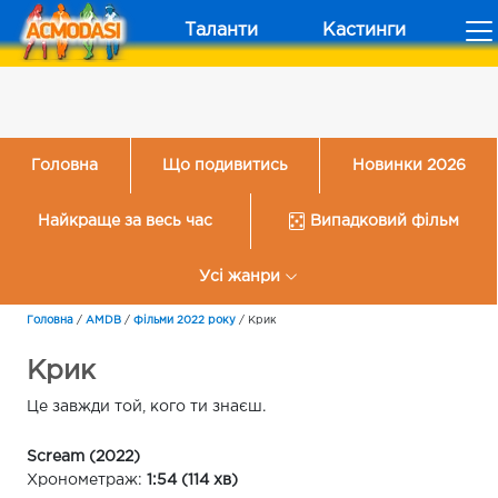
Таланти
Кастинги
Головна
Що подивитись
Новинки 2026
Найкраще за весь час
Випадковий фільм
Усі жанри
Головна
/
AMDB
/
Фільми 2022 року
/
Крик
Крик
Це завжди той, кого ти знаєш.
Scream (2022)
Хронометраж:
1:54 (114 хв)