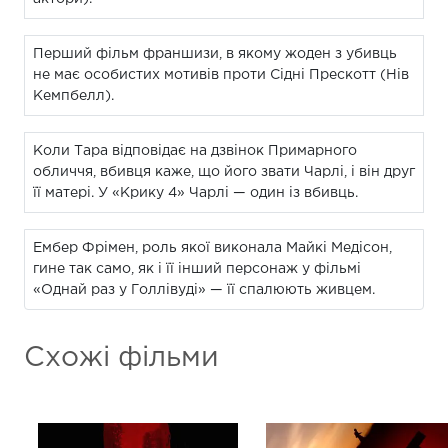
Перший фільм франшизи, в якому жоден з убивць
не має особистих мотивів проти Сідні Прескотт (Нів
Кемпбелл).
Коли Тара відповідає на дзвінок Примарного
обличчя, вбивця каже, що його звати Чарлі, і він друг
її матері. У «Крику 4» Чарлі — один із вбивць.
Ембер Фрімен, роль якої виконала Майкі Медісон,
гине так само, як і її інший персонаж у фільмі
«Однай раз у Голлівуді» — її спалюють живцем.
Схожі фільми