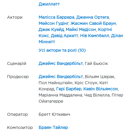
Джиллетт
Актори
Мелісса Баррера
,
Дженна Ортега
,
Мейсон Гудінг
,
Жасмин Савой Браун
,
Джек Куейд
,
Майкі Медісон
,
Кортні
Кокс
,
Девід Аркетт
,
Нів Кемпбелл
,
Ділан
Міннетт
Усі актори та ролі (10)
Сценарій
Джеймс Вандербільт
, Гай Бьюсік
Продюсер
Джеймс Вандербільт
, Вільям Шерак,
Пол Нейнштейн, Кріс Стоун, Кеті
Конрад,
Гері Барбер
,
Кевін Вільямсон
,
Маріанна Маддалена, Чед Вілелла, Пітер
Ойатагерре
Оператор
Бретт Юткевич
Композитор
Браян Тайлер