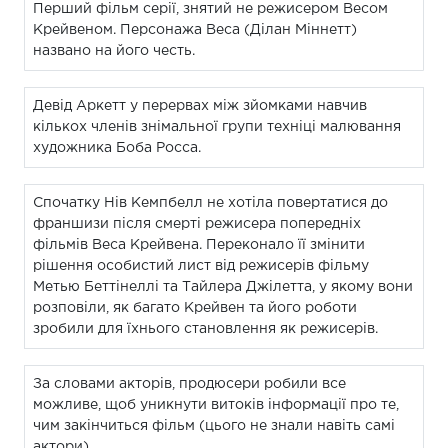
Перший фільм серії, знятий не режисером Весом
Крейвеном. Персонажа Веса (Ділан Міннетт)
названо на його честь.
Девід Аркетт у перервах між зйомками навчив
кількох членів знімальної групи техніці малювання
художника Боба Росса.
Спочатку Нів Кемпбелл не хотіла повертатися до
франшизи після смерті режисера попередніх
фільмів Веса Крейвена. Переконало її змінити
рішення особистий лист від режисерів фільму
Метью Беттінеллі та Тайлера Джілетта, у якому вони
розповіли, як багато Крейвен та його роботи
зробили для їхнього становлення як режисерів.
За словами акторів, продюсери робили все
можливе, щоб уникнути витоків інформації про те,
чим закінчиться фільм (цього не знали навіть самі
актори).