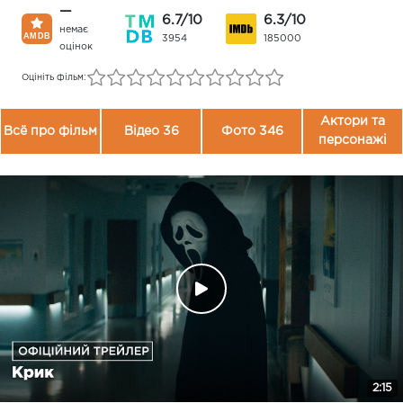
—
6.7/10
6.3/10
немає
3954
185000
оцінок
Оцініть фільм:
Актори та
Всё про фільм
Відео 36
Фото 346
персонажі
2:15