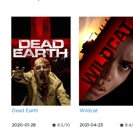
Dead Earth
Wildcat
2020-01-28
8.5/10
2021-04-23
8.4