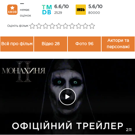
—
6.6/10
5.6/10
немає
2529
80000
оцінок
Оцініть фільм:
Актори та
Всё про фільм
Відео 28
Фото 96
персонажі
2:11