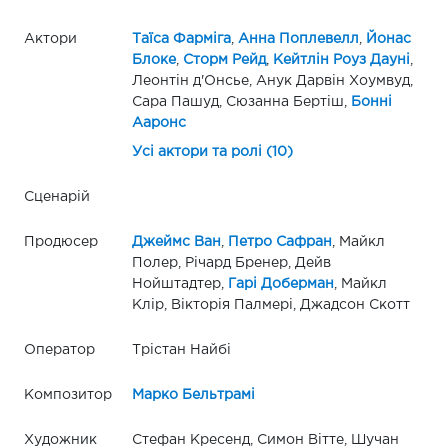
Актори
Таїса Фарміга
,
Анна Поплевелл
,
Йонас
Блоке
,
Сторм Рейд
,
Кейтлін Роуз Дауні
,
Леонтін д'Онсье, Анук Дарвін Хоумвуд,
Сара Пашуд, Сюзанна Бертіш,
Бонні
Ааронс
Усі актори та ролі (10)
Сценарій
Продюсер
Джеймс Ван
,
Петро Сафран
, Майкл
Полер, Річард Бренер, Дейв
Нойштадтер,
Гарі Доберман
, Майкл
Клір, Вікторія Палмері, Джадсон Скотт
Оператор
Трістан Найбі
Композитор
Марко Бельтрамі
Художник
Стефан Кресенд, Симон Вітте, Шучан