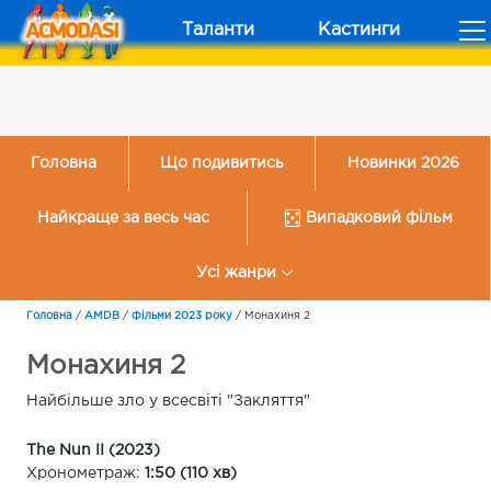
Таланти
Кастинги
Головна
Що подивитись
Новинки 2026
Найкраще за весь час
Випадковий фільм
Усі жанри
Головна
/
AMDB
/
Фільми 2023 року
/
Монахиня 2
Монахиня 2
Найбільше зло у всесвіті "Закляття"
The Nun II (2023)
Хронометраж:
1:50 (110 хв)