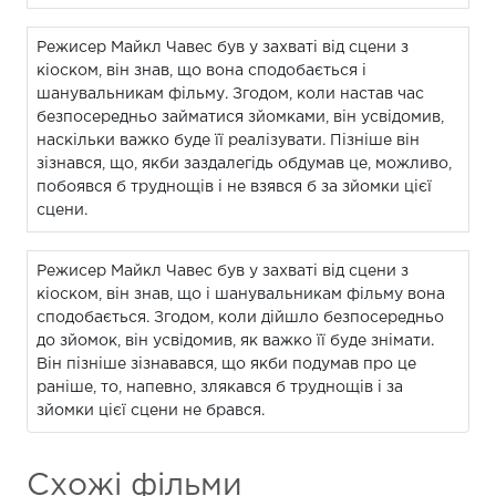
Режисер Майкл Чавес був у захваті від сцени з
кіоском, він знав, що вона сподобається і
шанувальникам фільму. Згодом, коли настав час
безпосередньо займатися зйомками, він усвідомив,
наскільки важко буде її реалізувати. Пізніше він
зізнався, що, якби заздалегідь обдумав це, можливо,
побоявся б труднощів і не взявся б за зйомки цієї
сцени.
Режисер Майкл Чавес був у захваті від сцени з
кіоском, він знав, що і шанувальникам фільму вона
сподобається. Згодом, коли дійшло безпосередньо
до зйомок, він усвідомив, як важко її буде знімати.
Він пізніше зізнавався, що якби подумав про це
раніше, то, напевно, злякався б труднощів і за
зйомки цієї сцени не брався.
Схожі фільми