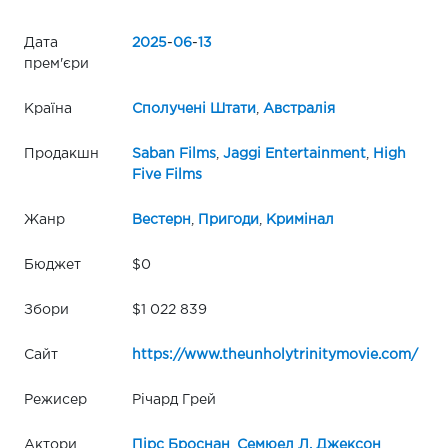
Дата
2025
-
06
-
13
прем'єри
Країна
Сполучені Штати
,
Австралія
Продакшн
Saban Films
,
Jaggi Entertainment
,
High
Five Films
Жанр
Вестерн
,
Пригоди
,
Кримінал
Бюджет
$0
Збори
$1 022 839
Сайт
https://www.theunholytrinitymovie.com/
Режисер
Річард Грей
Актори
Пірс Броснан
,
Семюел Л. Джексон
,