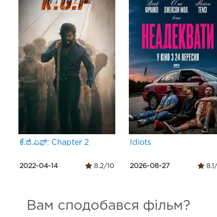
ಕೆ.ಜಿ.ಎಫ್: Chapter 2
Idiots
2022-04-14
8.2/10
2026-08-27
8.1
Вам сподобався фільм?