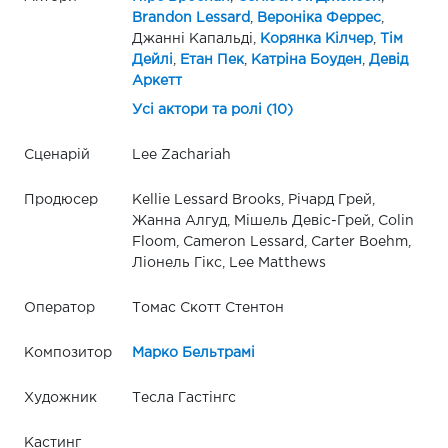
Brandon Lessard
,
Вероніка Феррес
,
Джанні Капальді,
Корянка Кілчер
,
Тім
Дейлі
,
Етан Пек
,
Катріна Боуден
,
Девід
Аркетт
Усі актори та ролі (10)
Сценарій
Lee Zachariah
Продюсер
Kellie Lessard Brooks, Річард Грей,
Жанна Алгуд, Мішель Девіс-Грей, Colin
Floom, Cameron Lessard, Carter Boehm,
Ліонель Гікс, Lee Matthews
Оператор
Томас Скотт Стентон
Композитор
Марко Бельтрамі
Художник
Тесла Гастінгс
Кастинг