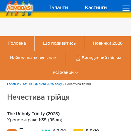
Таланти
Кастинги
Головна
Що подивитись
Новинки 2026
Найкраще за весь час
Випадковий фільм
Усі жанри
Головна
/
AMDB
/
Фільми 2025 року
/
Нечестива трійця
Нечестива трійця
The Unholy Trinity (2025)
Хронометраж:
1:35 (95 хв)
—