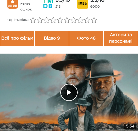
6.3/10
5.5/10
немає
218
6000
оцінок
Оцініть фільм:
Актори та
Всё про фільм
Відео 9
Фото 46
персонажі
5:54