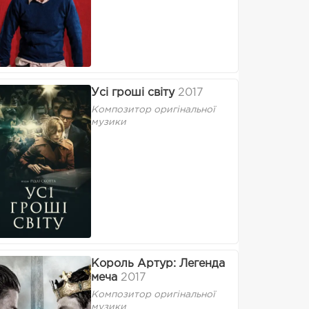
Усі гроші світу
2017
Композитор оригінальної
музики
Король Артур: Легенда
меча
2017
Композитор оригінальної
музики