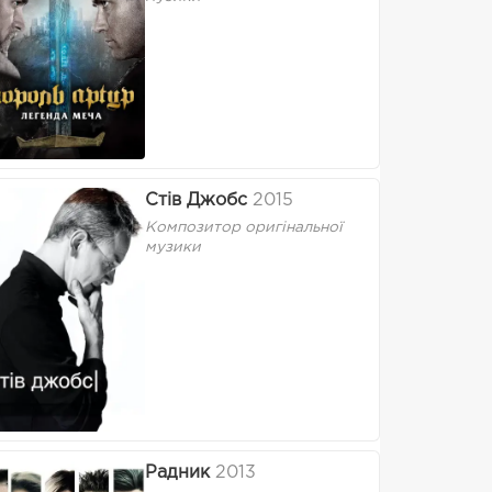
Стів Джобс
2015
Композитор оригінальної
музики
Радник
2013