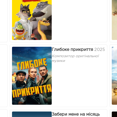
Глибоке прикриття
2025
Композитор оригінальної
музики
Забери мене на місяць