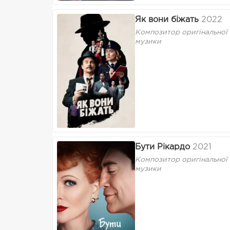
Як вони біжать
2022
Композитор оригінальної
музики
Бути Рікардо
2021
Композитор оригінальної
музики