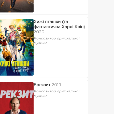
Хижі пташки (та
фантастична Харлі Квін)
2020
Композитор оригінальної
музики
Брекзит
2019
Композитор оригінальної
музики