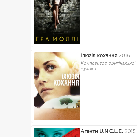
Ілюзія кохання
2016
Композитор оригінальної
музики
Агенти U.N.C.L.E.
2015