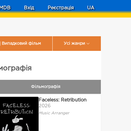
MDB
Вхід
Реєстрація
UA
Випадковий фільм
Усі жанри
ьмографія
Фільмографія
Faceless: Retribution
2026
Music Arranger