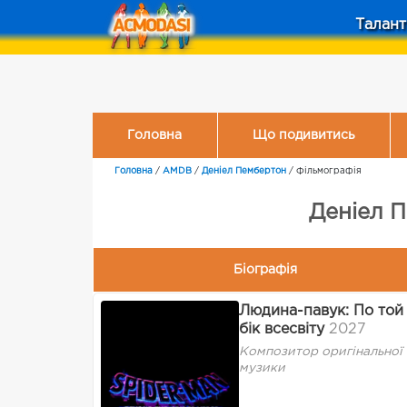
Талант
Головна
Що подивитись
Головна
/
AMDB
/
Деніел Пембертон
/
Фільмографія
Деніел П
Біографія
Людина-павук: По той
бік всесвіту
2027
Композитор оригінальної
музики