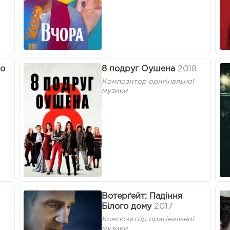
ло
8 подруг Оушена
2018
Композитор оригінальної
музики
Вотерґейт: Падіння
Білого дому
2017
Композитор оригінальної
музики