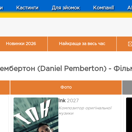
и
Кастинги
Для зйомок
Компанії
A
Новинки 2026
Найкраще за весь час
ембертон (Daniel Pemberton) - Філ
Фото
Ink
2027
Композитор оригінальної
музики