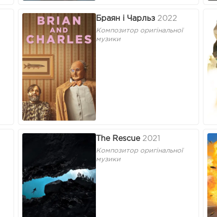
Браян і Чарльз
2022
Композитор оригінальної
музики
The Rescue
2021
Композитор оригінальної
музики