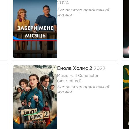
2024
Композитор оригінальної
музики
Енола Холмс 2
2022
Music Hall Conductor
(uncredited)
Композитор оригінальної
музики