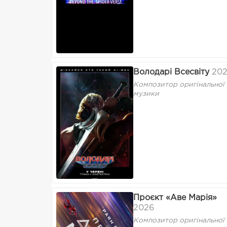
Володарі Всесвіту
20
Композитор оригінальної
музики
Проєкт «Аве Марія»
2026
Композитор оригінальної