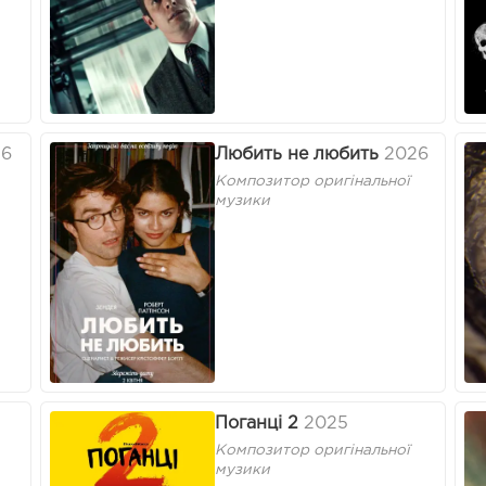
26
Любить не любить
2026
Композитор оригінальної
музики
Поганці 2
2025
Композитор оригінальної
музики