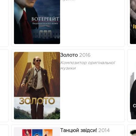
Золото
2016
Композитор оригінальної
музики
Танцюй звідси!
2014