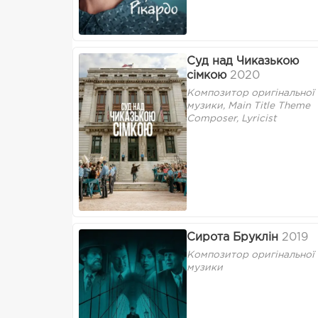
Суд над Чиказькою
сімкою
2020
Композитор оригінальної
музики, Main Title Theme
Composer, Lyricist
Сирота Бруклін
2019
Композитор оригінальної
музики