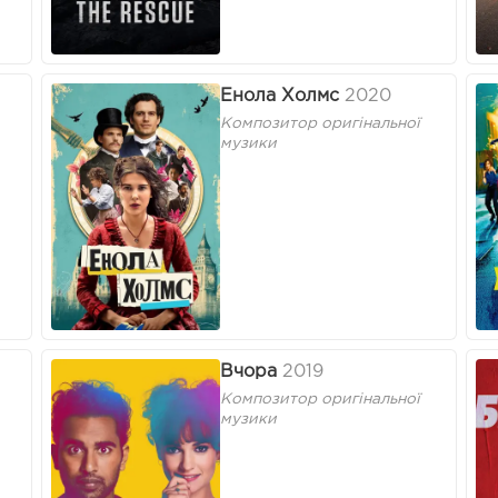
Енола Холмс
2020
Композитор оригінальної
музики
Вчора
2019
Композитор оригінальної
музики