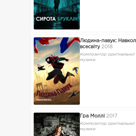
Людина-павук: Навко
всесвіту
2018
Композитор оригінальної
музики
Гра Моллі
2017
Композитор оригінальної
музики