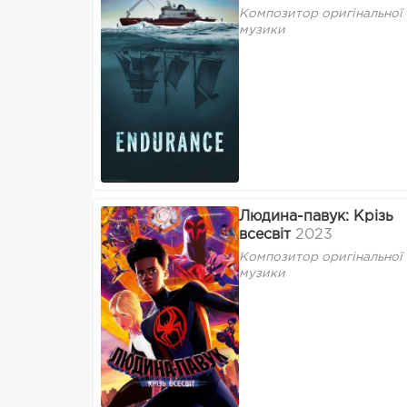
Композитор оригінальної
музики
Людина-павук: Крізь
всесвіт
2023
Композитор оригінальної
музики