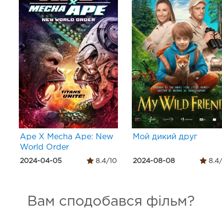
Ape X Mecha Ape: New
Мой дикий друг
World Order
2024-04-05
8.4/10
2024-08-08
8.4
Вам сподобався фільм?