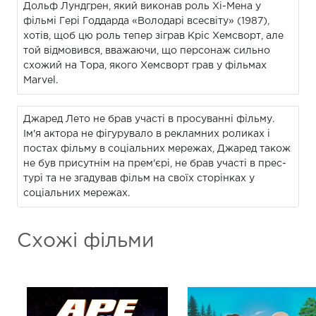
Дольф Лундгрен, який виконав роль Хі-Мена у
фільмі Гері Годдарда «Володарі всесвіту» (1987),
хотів, щоб цю роль тепер зіграв Кріс Хемсворт, але
той відмовився, вважаючи, що персонаж сильно
схожий на Тора, якого Хемсворт грав у фільмах
Marvel.
Джаред Лето не брав участі в просуванні фільму.
Ім'я актора не фігурувало в рекламних роликах і
постах фільму в соціальних мережах, Джаред також
не був присутнім на прем'єрі, не брав участі в прес-
турі та не згадував фільм на своїх сторінках у
соціальних мережах.
Схожі фільми