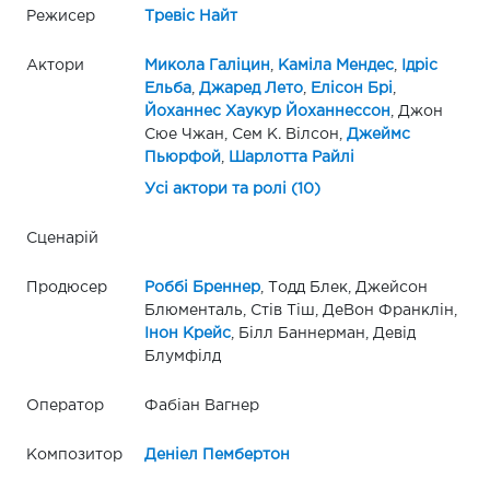
Режисер
Тревіс Найт
Актори
Микола Галіцин
,
Каміла Мендес
,
Ідріс
Ельба
,
Джаред Лето
,
Елісон Брі
,
Йоханнес Хаукур Йоханнессон
, Джон
Сюе Чжан, Сем К. Вілсон,
Джеймс
Пьюрфой
,
Шарлотта Райлі
Усі актори та ролі (10)
Сценарій
Продюсер
Роббі Бреннер
, Тодд Блек, Джейсон
Блюменталь, Стів Тіш, ДеВон Франклін,
Інон Крейс
, Білл Баннерман, Девід
Блумфілд
Оператор
Фабіан Вагнер
Композитор
Деніел Пембертон