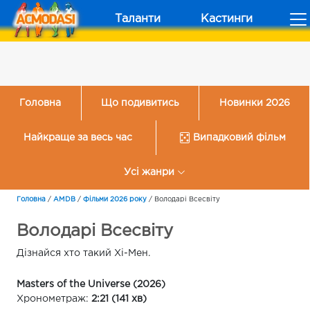
Таланти
Кастинги
Головна
Що подивитись
Новинки 2026
Найкраще за весь час
Випадковий фільм
Усі жанри
Головна
/
AMDB
/
Фільми 2026 року
/
Володарі Всесвіту
Володарі Всесвіту
Дізнайся хто такий Хі-Мен.
Masters of the Universe (2026)
Хронометраж:
2:21 (141 хв)