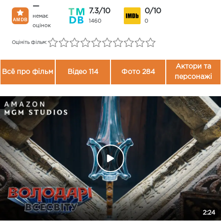
—
7.3/10
0/10
немає
1460
0
оцінок
Оцініть фільм:
Актори та
Всё про фільм
Відео 114
Фото 284
персонажі
2:24