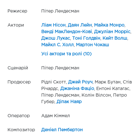
Режисер
Пітер Лендесман
Актори
Ліам Нісон
,
Даян Лейн
,
Майка Монро
,
Венді МакЛендон-Кові
,
Джуліан Морріс
,
Джош Лукас
,
Тоні Голдвін
,
Кейт Волш
,
Майкл С. Холл
,
Мартон Чокаш
Усі актори та ролі (10)
Сценарій
Пітер Лендесман
Продюсер
Рідлі Скотт,
Джей Роуч
, Марк Бутан, Стів
Річардс,
Джаніна Фаціо
, Ентоні Катагас,
Пітер Лендесман, Колін Вілсон, Петро
Губер,
Діпак Наяр
Оператор
Адам Кіммел
Композитор
Деніел Пембертон