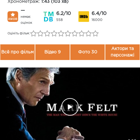
Хронометраж:
1:43 (103 хв)
—
6.2/10
6.4/10
немає
558
16000
оцінок
Оцініть фільм:
Актори та
Всё про фільм
Відео 9
Фото 30
персонажі