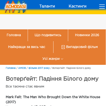
Таланти
Кастинги
Головна
Що подивитись
Новинки 2026
Найкраще за весь час
Випадковий фільм
Усі жанри
Головна
/
AMDB
/
Фільми 2017 року
/
Вотерґейт: Падіння Білого дому
Вотерґейт: Падіння Білого дому
Все таємне стає явним
Mark Felt: The Man Who Brought Down the White House
(2017)