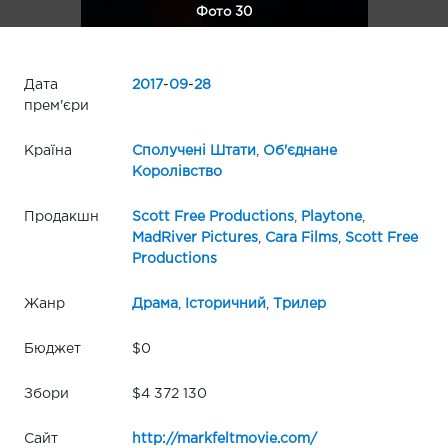
Фото 30
Дата
2017
-
09
-
28
прем'єри
Країна
Сполучені Штати
,
Об'єднане
Королівство
Продакшн
Scott Free Productions
,
Playtone
,
MadRiver Pictures
,
Cara Films
,
Scott Free
Productions
Жанр
Драма
,
Історичний
,
Трилер
Бюджет
$0
Збори
$4 372 130
Сайт
http://markfeltmovie.com/