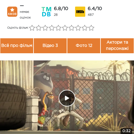
—
6.8/10
6.4/10
немає
28
487
оцінок
Оцініть фільм:
Актори та
Всё про фільм
Відео 3
Фото 12
персонажі
0:32