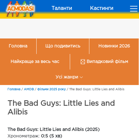
Таланти
Кастинги
Головна
Що подивитись
Новинки 2026
Найкраще за весь час
Випадковий фільм
Усі жанри
Головна
/
AMDB
/
Фільми 2025 року
/
The Bad Guys: Little Lies and Alibis
The Bad Guys: Little Lies and
Alibis
The Bad Guys: Little Lies and Alibis (2025)
Хронометраж:
0:5 (5 хв)