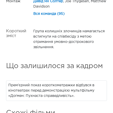
Монтаж
Девід Ян Солтер
, Joe Thygesen, Matthew
Davidson
Вся команда (95)
Короткий
Група колишніх злочинців намагається
зміст
встигнути на співбесіду з метою
отримання умовно-дострокового
звільнення.
Що залишилося за кадром
Прем’єрний показ короткометражки відбувся в
кінотеатрах перед демонстрацією мультфільму
«Догмен: Пухнаста справедливість».
Схожі фільми