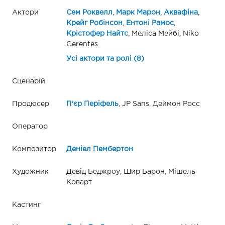
Актори
Сем Роквелл
,
Марк Марон
,
Аквафіна
,
Крейг Робінсон
,
Ентоні Рамос
,
Крістофер Найтс
, Меліса Мейбі, Niko
Gerentes
Усі актори та ролі (8)
Сценарій
Продюсер
П'єр Періфель
, JP Sans, Деймон Росс
Оператор
Композитор
Деніел Пембертон
Художник
Девід Беджроу, Шир Барон, Мішель
Коварт
Кастинг