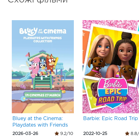
Bluey at the Cinema:
Barbie: Epic Road Trip
Playdates with Friends
2026-03-26
9.2/10
2022-10-25
8.8